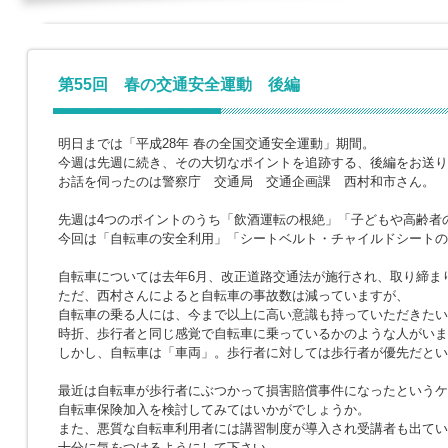
第55回 春の交通安全運動 後編
明日までは「平成28年 春の全国交通安全運動」期間。
今週は先週に続き、その大切なポイントを追跡する、後編をお送り
お話を伺ったのは警察庁 交通局 交通企画課 西村和市さん。
先週は4つのポイントのうち「飲酒運転の根絶」「子どもや高齢者
今回は「自転車の安全利用」「シートベルト・チャイルドシートの
自転車については去年6月、改正道路交通法が施行され、取り締ま
ただ、西村さんによると自転車の事故数は減っていますが、
自転車の乗る人には、今まで以上に高い意識も持っていただきたい
時折、歩行者と同じ感覚で自転車に乗っているかのような人がいま
しかし、自転車は「車両」。歩行者に対しては歩行者が優先だとい
最近は自転車が歩行者にぶつかって損害賠償事件になったというケ
自転車保険加入を検討してみてはいかがでしょうか。
また、悪質な自転車利用者には講習制度が導入され受講者も出てい
十分に気をつけるようにして下さい。