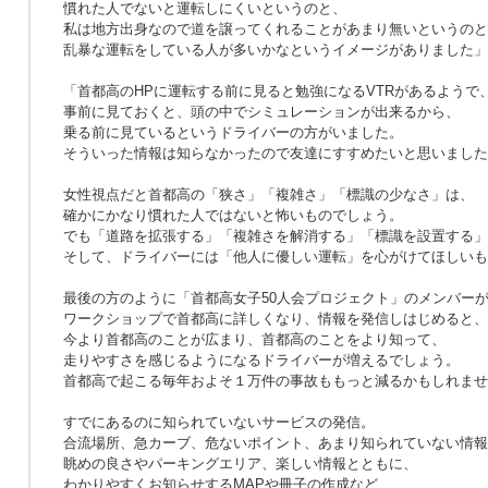
慣れた人でないと運転しにくいというのと、
私は地方出身なので道を譲ってくれることがあまり無いというのと
乱暴な運転をしている人が多いかなというイメージがありました」
「首都高のHPに運転する前に見ると勉強になるVTRがあるようで
事前に見ておくと、頭の中でシミュレーションが出来るから、
乗る前に見ているというドライバーの方がいました。
そういった情報は知らなかったので友達にすすめたいと思いました
女性視点だと首都高の「狭さ」「複雑さ」「標識の少なさ」は、
確かにかなり慣れた人ではないと怖いものでしょう。
でも「道路を拡張する」「複雑さを解消する」「標識を設置する」
そして、ドライバーには「他人に優しい運転」を心がけてほしいも
最後の方のように「首都高女子50人会プロジェクト」のメンバー
ワークショップで首都高に詳しくなり、情報を発信しはじめると、
今より首都高のことが広まり、首都高のことをより知って、
走りやすさを感じるようになるドライバーが増えるでしょう。
首都高で起こる毎年およそ１万件の事故ももっと減るかもしれませ
すでにあるのに知られていないサービスの発信。
合流場所、急カーブ、危ないポイント、あまり知られていない情報
眺めの良さやパーキングエリア、楽しい情報とともに、
わかりやすくお知らせするMAPや冊子の作成など、