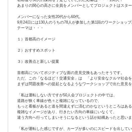
あまりの関心の高さに全員をメンバーとしてプロジェクトはスター
メンバーになった女性20代から60代。
9月24日には130人のうちの78人が参加した第1回のワークショッ
テーマは・・・
１）首都高のイメージ
２）おすすめスポット
３）改善点と新しい提案
首都高についてポジティブな面の意見交換もあったそうです。
ただ、この「なるほど！交通安全」は 「より安全なクルマ社会を
まずは問題改善への提起となるようなワークショップで出た意見を
「私は運転しない方ですが50人会プロジェクトの中では、
道路が狭く車線が色々と複雑になっているので、
もっと看板があると道を間違えずに済むのかなというところはある
複雑なイメージがあり、行きたい方向の車線にいなくて、
違う方向へ行ってしまいそうになるという話が結構あったと思いま
「私が運転した感じですが、カーブが多いのにスピードを出してい