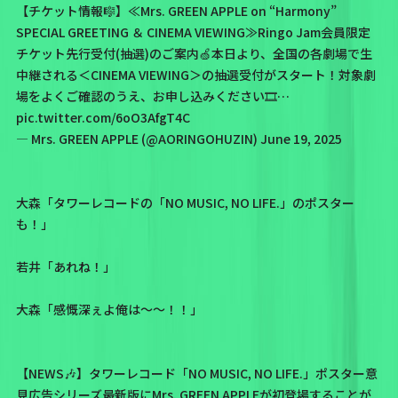
【チケット情報🎼】⁡≪Mrs. GREEN APPLE on “Harmony”
SPECIAL GREETING ＆ CINEMA VIEWING≫Ringo Jam会員限定
チケット先行受付(抽選)のご案内🍏⁡本日より、全国の各劇場で生
中継される＜CINEMA VIEWING＞の抽選受付がスタート！⁡対象劇
場をよくご確認のうえ、お申し込みください🎞️…
pic.twitter.com/6oO3AfgT4C
— Mrs. GREEN APPLE (@AORINGOHUZIN)
June 19, 2025
大森「タワーレコードの
「NO MUSIC, NO LIFE.」
のポスター
も！」
若井「あれね！」
大森「感慨深ぇよ俺は〜〜！！」
【NEWS🎶】⁡タワーレコード「NO MUSIC, NO LIFE.」ポスター意
見広告シリーズ最新版にMrs. GREEN APPLEが初登場することが