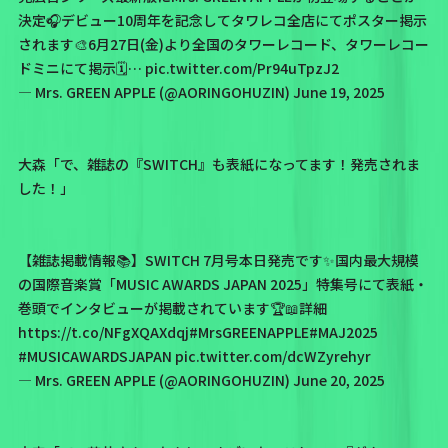
決定🎧⁡デビュー10周年を記念してタワレコ全店にてポスター掲示
されます🎨⁡6月27日(金)より全国のタワーレコード、タワーレコー
ドミニにて掲示🗓️…
pic.twitter.com/Pr94uTpzJ2
— Mrs. GREEN APPLE (@AORINGOHUZIN)
June 19, 2025
大森「で、
雑誌の
『SWITCH』
も表紙になってます！
発売されま
した！」
【雑誌掲載情報📚】SWITCH 7月号本日発売です✨国内最大規模
の国際音楽賞「MUSIC AWARDS JAPAN 2025」特集号にて表紙・
巻頭でインタビューが掲載されています🏆📖詳細
https://t.co/NFgXQAXdqj
#MrsGREENAPPLE
#MAJ2025
#MUSICAWARDSJAPAN
pic.twitter.com/dcWZyrehyr
— Mrs. GREEN APPLE (@AORINGOHUZIN)
June 20, 2025