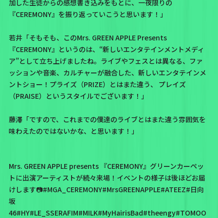
加した生徒からの感想書き込みをもとに、一夜限りの
『CEREMONY』を振り返っていこうと思います！」
若井「そもそも、このMrs. GREEN APPLE Presents
『CEREMONY』というのは、“新しいエンタテインメントメディ
ア”として立ち上げましたね。ライブやフェスとは異なる、ファ
ッションや音楽、カルチャーが融合した、新しいエンタテインメ
ントショー！プライズ（PRIZE）とはまた違う、 プレイズ
（PRAISE）というスタイルでございます！」
藤澤「ですので、これまでの僕達のライブとはまた違う雰囲気を
味わえたのではないかな、と思います！」
Mrs. GREEN APPLE presents 『CEREMONY』グリーンカーペッ
トに出演アーティストが続々来場！イベントの様子は後ほどお届
けします📷
#MGA_CEREMONY
#MrsGREENAPPLE
#ATEEZ
#日向
坂
46
#HY
#LE_SSERAFIM
#MILK
#MyHairisBad
#theengy
#TOMOO