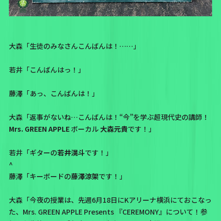
大森「生徒のみなさんこんばんは！……」
若井「こんばんはっ！」
藤澤「あっ、こんばんは！」
大森「返事がないね…こんばんは！“今”を学ぶ超現代史の講師！
Mrs. GREEN APPLE
ボーカル
大森元貴
です！」
若井「ギターの
若井滉斗
です！」
^
藤澤「キーボードの
藤澤涼架
です！」
大森「今夜の授業は、先週6月18日にKアリーナ横浜にておこなっ
た、
Mrs. GREEN APPLE Presents 『CEREMONY』
について！参