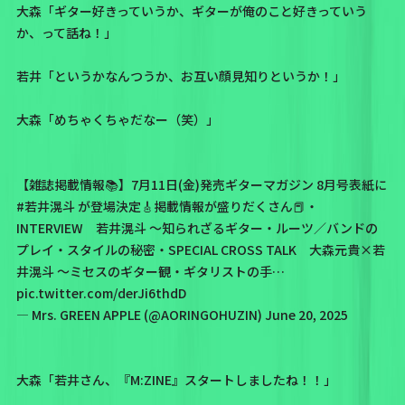
大森「ギター好きっていうか、ギターが俺のこと好きっていう
か、って話ね！」
若井「というかなんつうか、お互い顔見知りというか！」
大森「めちゃくちゃだなー（笑）」
【雑誌掲載情報📚】7月11日(金)発売ギターマガジン 8月号表紙に
#若井滉斗
が登場決定🎸掲載情報が盛りだくさん📕・
INTERVIEW 若井滉斗 〜知られざるギター・ルーツ／バンドの
プレイ・スタイルの秘密・SPECIAL CROSS TALK 大森元貴×若
井滉斗 〜ミセスのギター観・ギタリストの手…
pic.twitter.com/derJi6thdD
— Mrs. GREEN APPLE (@AORINGOHUZIN)
June 20, 2025
大森「若井さん、『M:ZINE』スタートしましたね！！」