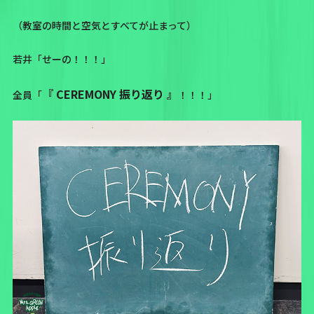
（教室の時間と空気とすべてが止まって）
若井「せーの！！！」
『 CEREMONY 振り返り 』
全員「
！！！」