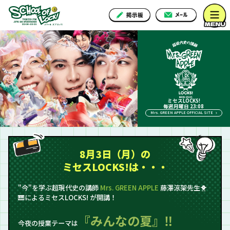
ミセスLOCKS!
毎週月曜日 23:08
Mrs. GREEN APPLE OFFICIAL SITE
8月3日（月）の
ミセスLOCKS!は・・・
"今"を学ぶ超現代史の講師
Mrs. GREEN APPLE
藤澤涼架先生🐥
🎹によるミセスLOCKS! が開講！
『みんなの夏』‼
今夜の授業テーマは