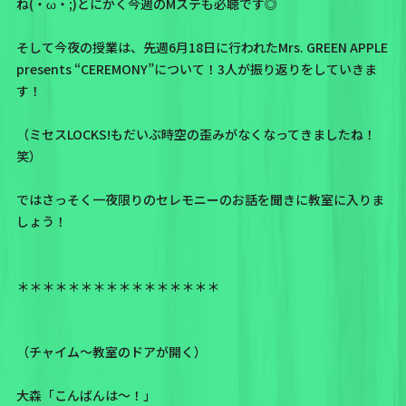
ね(・ω・;)とにかく今週のMステも必聴です◎
そして今夜の授業は、先週6月18日に行われた
Mrs. GREEN APPLE
presents “CEREMONY”
について！3人が振り返りをしていきま
す！
（ミセスLOCKS!もだいぶ時空の歪みがなくなってきましたね！
笑）
ではさっそく一夜限りのセレモニーのお話を聞きに教室に入りま
しょう！
＊＊＊＊＊＊＊＊＊＊＊＊＊＊＊＊
（チャイム〜教室のドアが開く）
大森「こんばんは〜！」