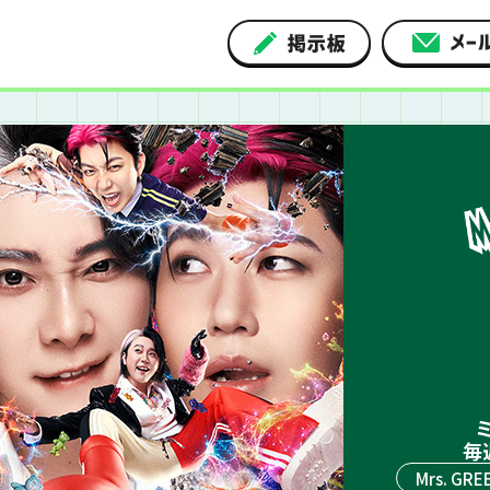
ミ
毎
Mrs. GRE