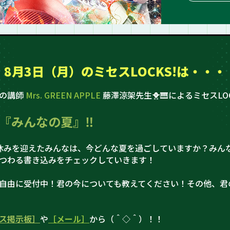
8月3日（月）の
ミセスLOCKS!は・・・
史の講師
Mrs. GREEN APPLE
藤澤涼架先生🐥🎹によるミセスLOC
『みんなの夏』‼
休みを迎えたみんなは、今どんな夏を過ごしていますか？みん
つわる書き込みをチェックしていきます！
自由に受付中！君の今についても教えてください！その他、君
ス掲示板］
や
［メール］
から（＾◇＾）！！