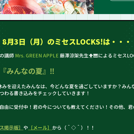
8月3日（月）の
ミセスLOCKS!は・・・
史の講師
Mrs. GREEN APPLE
藤澤涼架先生🐥🎹によるミセスLOC
『みんなの夏』‼
休みを迎えたみんなは、今どんな夏を過ごしていますか？みん
つわる書き込みをチェックしていきます！
自由に受付中！君の今についても教えてください！その他、君
ス掲示板］
や
［メール］
から（＾◇＾）！！