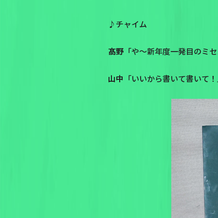
♪チャイム
髙野
「や〜新年度一発目のミセ
山中
「いいから書いて書いて！