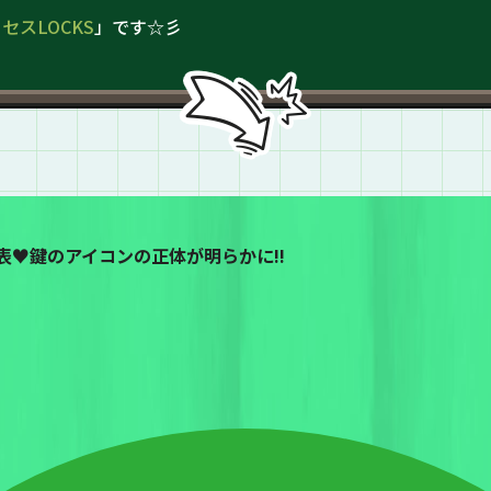
ミセスLOCKS
」です☆彡
発表♥鍵のアイコンの正体が明らかに!!