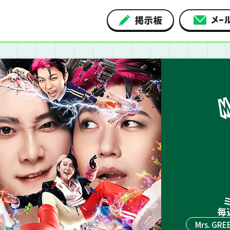
ミ
毎
Mrs. GRE