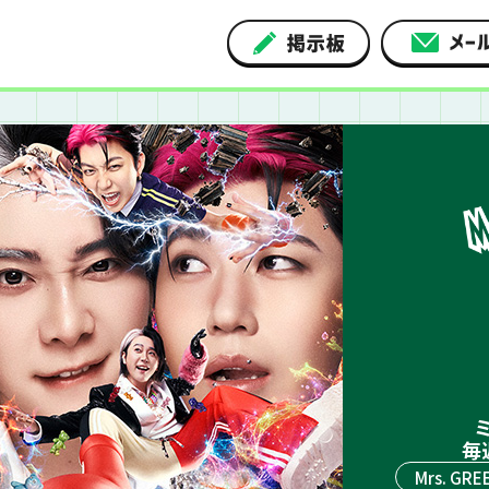
ミ
毎
Mrs. GRE