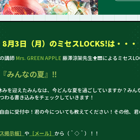
8月3日（月）の
ミセスLOCKS!は・・・
史の講師
Mrs. GREEN APPLE
藤澤涼架先生🐥🎹によるミセスLOC
『みんなの夏』‼
休みを迎えたみんなは、今どんな夏を過ごしていますか？みん
つわる書き込みをチェックしていきます！
自由に受付中！君の今についても教えてください！その他、君
ス掲示板］
や
［メール］
から（＾◇＾）！！