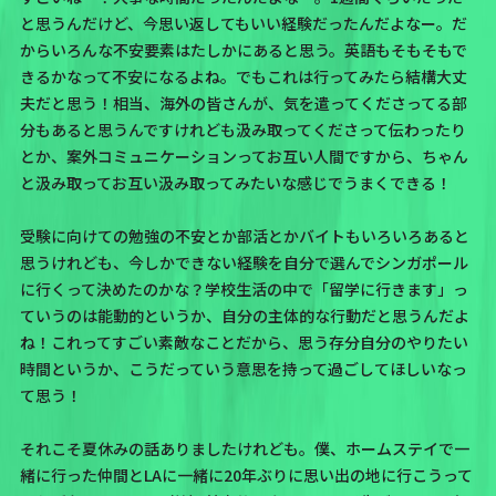
と思うんだけど、今思い返してもいい経験だったんだよなー。だ
からいろんな不安要素はたしかにあると思う。英語もそもそもで
きるかなって不安になるよね。でもこれは行ってみたら結構大丈
夫だと思う！相当、海外の皆さんが、気を遣ってくださってる部
分もあると思うんですけれども汲み取ってくださって伝わったり
とか、案外コミュニケーションってお互い人間ですから、ちゃん
と汲み取ってお互い汲み取ってみたいな感じでうまくできる！
受験に向けての勉強の不安とか部活とかバイトもいろいろあると
思うけれども、今しかできない経験を自分で選んでシンガポール
に行くって決めたのかな？学校生活の中で「留学に行きます」っ
ていうのは能動的というか、自分の主体的な行動だと思うんだよ
ね！これってすごい素敵なことだから、思う存分自分のやりたい
時間というか、こうだっていう意思を持って過ごしてほしいなっ
て思う！
それこそ夏休みの話ありましたけれども。僕、ホームステイで一
緒に行った仲間とLAに一緒に20年ぶりに思い出の地に行こうって