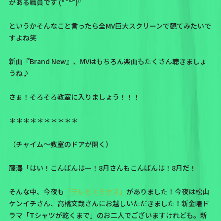
がある職員です (* ˘꒳˘)⁾⁾
というかそんなこと言ったら全MV巨大スクリーンで観てみたいで
すよね笑
新曲『Brand New』、MVはもちろん楽曲もたくさん聴きましょ
うね♪
さぁ！そろそろ教室に入りましょう！！！
＊＊＊＊＊＊＊＊＊＊
（チャイム～教室のドアが開く）
藤澤「はい！こんばんはー！8月さんもこんばんは！8月だ！
そんな中、今夜も
「テレビ×ミセス」
がありました！今夜は松山
ケンイチさん、高橋文哉さんにお越しいただきました！新金曜ド
ラマ「Tシャツが乾くまで」のお二人でございますけれども。新