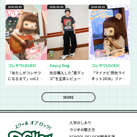
ストアイテムと
初解禁！！！！！
思わず「なんであん
2026.08.05
2026.08.04
2026.08.04
は！？
な上手いの？！」さ
らに今夜は『セット
リストNo.5』の授
業！
コレサワLOCKS!
Saucy Dog
コレサワLOCKS!
「あたしがコレサワ
先日購入した”夏グッ
「マイナビ 閃光ライ
になるまで」vol.2 開
ズ”を正直レビューし
オット2026」ファイ
催！！
ていきました！
ナリストたちの音源
を聴いていきます！
MORE
入学のしおり
ラジオの聴き方
SCHOOL OF LOCK!職員名簿