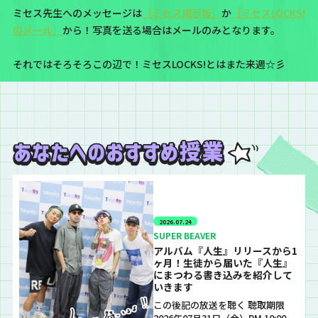
ミセス先生へのメッセージは
［ミセス掲示板］
か
［ミセスLOCKS!
のメール］
から！写真を送る場合はメールのみとなります。
それではそろそろこの辺で！ミセスLOCKS!とはまた来週☆彡
2026.07.24
SUPER BEAVER
アルバム『人生』リリースから1
ヶ月！生徒から届いた『人生』
にまつわる書き込みを紹介して
いきます
この後記の放送を聴く 聴取期限