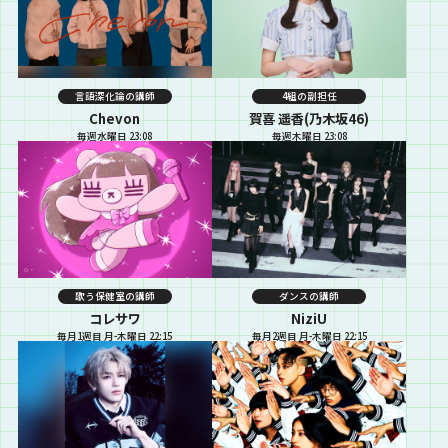
言語深化論の講師
4組の副担任
Chevon
賀喜 遥香(乃木坂46)
毎週水曜日 23:08
毎週木曜日 23:08
歌う保健室の講師
ダンスの講師
コレサワ
NiziU
毎月1週目 月-木曜日 22:15
毎月2週目 月-木曜日 22:15