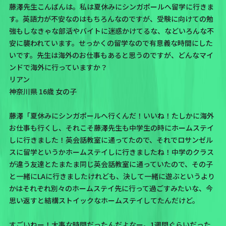
藤澤先生こんばんは。私は夏休みにシンガポールへ留学に行きま
す。英語力が不安なのはもちろんなのですが、受験に向けての勉
強もしなきゃな部活やバイトに迷惑かけてるな、などいろんな不
安に襲われています。せっかくの留学なので有意義な時間にした
いです。先生は海外のお仕事もあると思うのですが、どんなマイ
ンドで海外に行っていますか？
リアン
神奈川県 16歳 女の子
藤澤「夏休みにシンガポールへ行くんだ！いいね！たしかに海外
お仕事も行くし、それこそ藤澤先生も中学生の時にホームステイ
しに行きました！英会話教室に通ってたので、それでロサンゼル
スに留学というかホームステイしに行きましたね！中学のクラス
が違う友達とたまたま同じ英会話教室に通っていたので、その子
と一緒にLAに行きましたけれども、決して一緒に遊ぶというより
かはそれぞれ別々のホームステイ先に行って過ごすみたいな、今
思い返すと結構ストイックなホームステイしてたんだけど。
すごいねー！大事な時間だったんだよなー。1週間ぐらいだった