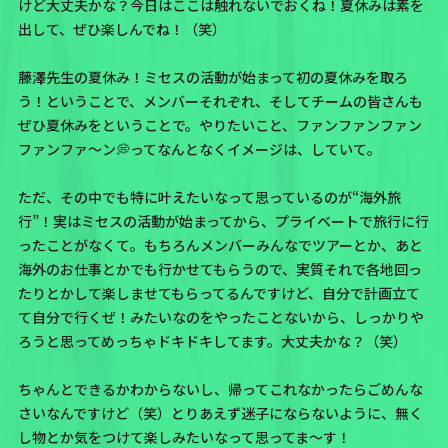
けど大丈夫かな？今日はここは触れないでおくね！夏休みは素を
出して、ぜひ楽しんでね！（笑）
藤澤先生の夏休み！ミセスの活動が始まって初の夏休みを取ろ
う！ということで、メンバーそれぞれ、そしてチームの皆さんも
ぜひ夏休みをということで。やりたいこと、ファンファンファン
ファンファ～ン💭ってなんとなくイメージは、していて。
ただ、その中でも特に叶えたいなって思っているのが“海外旅
行”！実はミセスの活動が始まってから、プライベートで旅行に行
ったことがなくて。もちろんメンバーみんなでツアーとか、あと
海外のお仕事とかでも行かせてもらうので、実質それで各地回っ
たりとかして楽しませてもらってるんですけど、自分で計画立て
て自分で行くぜ！みたいなのをやったことないから、しっかりや
ろうと思ってめっちゃドキドキしてます。大丈夫かな？（笑）
ちゃんとできるかわからないし、帰ってこれなかったらごめんな
さいなんですけど（笑）とりあえず迷子にならないように、無く
し物とか気をつけて楽しみたいなって思ってま〜す！