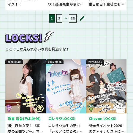
イズ！！
状！藤澤先生が受け
生日前日！生徒にも
て立つでござる！！
電話しちゃお～！！
・・・
1
2
35
ここでしか見られない写真を見逃すな！
2026.08.06
2026.08.06
2026.08.05
賀喜 遥香(乃木坂46)
コレサワLOCKS!
Chevon LOCKS!
誕生日前々夜！『真
コレサワ先生の新曲
閃光ライオット2026
夏の全国ツアー』マ
『元カノになるの』
のファイナリストに