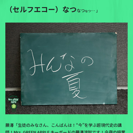
（セルフエコー）なつ
なつ
… 」
なつ
藤澤「生徒のみなさん、こんばんは！“今”を学ぶ超現代史の講
師！Mrs. GREEN APPLE キーボードの藤澤涼架です！今夜の授業