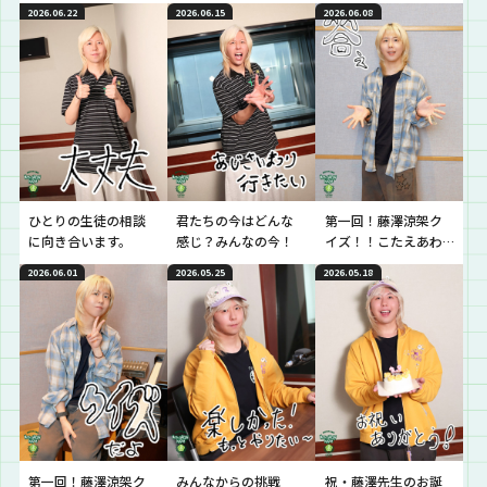
り？に3人でお届け！
の今』
ます！
2026.06.22
2026.06.15
2026.06.08
ひとりの生徒の相談
君たちの今はどんな
第一回！藤澤涼架ク
に向き合います。
感じ？みんなの今！
イズ！！こたえあわ
せ♪
2026.06.01
2026.05.25
2026.05.18
第一回！藤澤涼架ク
みんなからの挑戦
祝・藤澤先生のお誕