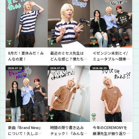
8月だ！夏休みだ！み
最近のミセス先生は
≪ゼンジン未到とイ/
んなの夏！
どんな感じ？僕たち
ミュータブル〜間奏
の今！
編〜≫を振り返ろ
2026.07.13
2026.07.06
2026.06.29
う！
新曲『Brand New』
時間の限り書き込み
今年のCEREMONYを
について！久しぶ
チェック！『みんな
藤澤先生が振り返り