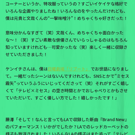
コーナーというか、特攻服っていうの？すごいイケイケな格好で
いろんな企画やりましたね！いろんなのをやったんだけれども、
僕は元貴と文哉くんの“一撃味噌汁”！めちゃくちゃ好きだった！
意味分かんなすぎて（笑）文哉くん、めちゃくちゃ面白かった
な〜！（笑）すごい素敵な俳優さんでいらっしゃるのはもちろん
知っていますけれども…可愛かったな（笑）楽しく一緒に収録さ
せていただきました！
ケンイチさんは、僕は
日曜劇場「リブート」
でお世話になりまし
て。一緒だったシーンはないんですけれども、SNSとかで”ミセス
霧矢”っていうふうにいじってくださって（笑）それがすごく嬉し
くて「テレビ×ミセス」の空き時間とかでおしゃべりとかもさせ
ていただいて、すごく優しい方でした！嬉しかったです！」
藤澤「そして！なんと言ってもLAで収録した新曲『Brand New』
のパフォーマンス！いかがでしたか？LAでのレッドカーペットの
様子も放送されました！いろんなLAの様子はまた追って「テレビ