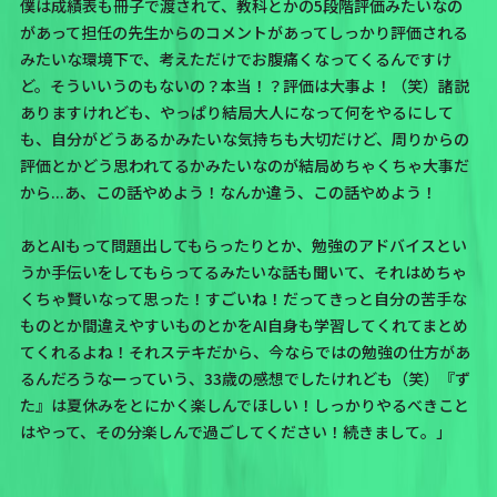
僕は成績表も冊子で渡されて、教科とかの5段階評価みたいなの
があって担任の先生からのコメントがあってしっかり評価される
みたいな環境下で、考えただけでお腹痛くなってくるんですけ
ど。そういいうのもないの？本当！？評価は大事よ！（笑）諸説
ありますけれども、やっぱり結局大人になって何をやるにして
も、自分がどうあるかみたいな気持ちも大切だけど、周りからの
評価とかどう思われてるかみたいなのが結局めちゃくちゃ大事だ
から...あ、この話やめよう！なんか違う、この話やめよう！
あとAIもって問題出してもらったりとか、勉強のアドバイスとい
うか手伝いをしてもらってるみたいな話も聞いて、それはめちゃ
くちゃ賢いなって思った！すごいね！だってきっと自分の苦手な
ものとか間違えやすいものとかをAI自身も学習してくれてまとめ
てくれるよね！それステキだから、今ならではの勉強の仕方があ
るんだろうなーっていう、33歳の感想でしたけれども（笑）『ず
た』は夏休みをとにかく楽しんでほしい！しっかりやるべきこと
はやって、その分楽しんで過ごしてください！続きまして。」