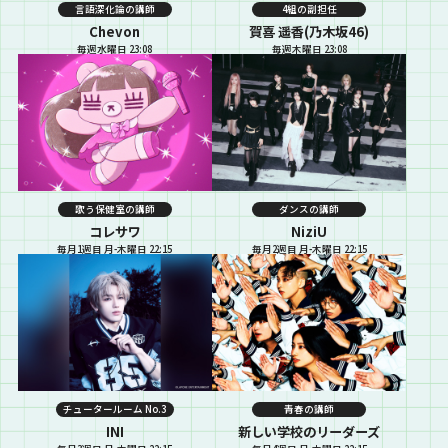
言語深化論の講師
4組の副担任
Chevon
賀喜 遥香(乃木坂46)
毎週水曜日 23:08
毎週木曜日 23:08
歌う保健室の講師
ダンスの講師
コレサワ
NiziU
毎月1週目 月-木曜日 22:15
毎月2週目 月-木曜日 22:15
チュータールーム No.3
青春の講師
INI
新しい学校のリーダーズ