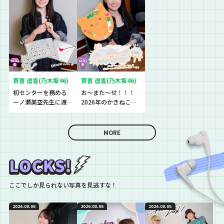
賀喜 遥香(乃木坂46)
賀喜 遥香(乃木坂46)
初センターを務める
お〜また〜せ！！！
一ノ瀬美空先生に渡
2026年のかきねこう
したものとは？
ちわが完成♪♪♪
MORE
ここでしか見られない写真を見逃すな！
2026.08.06
2026.08.06
2026.08.05