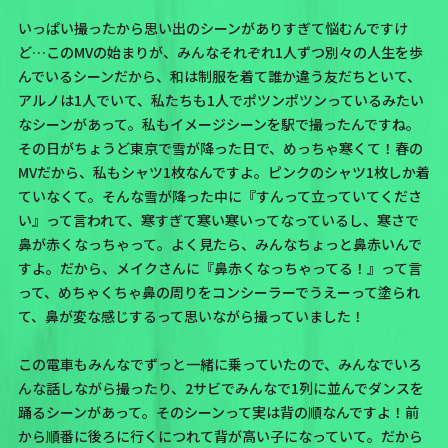
いっぱい撮ったから思い出のシーンがありすぎて悩むんですけ
ど…このMVの始まりが、みんなそれぞれ1人ずつ別々の人生を歩
んでいるシーンだから、和は制服を着て誰か違う友だちといて、
アルノは1人でいて、私たちも1人でポツンポツンっているみたい
なシーンがあって。私もイメージシーンを駅で撮ったんですね。
その日がちょうど東京で雪が降った日で、めっちゃ寒くて！
春の
MVだから、私もシャツ1枚なんですよ。ピンクのシャツ1枚しか着
ていなくて。そんな雪が降った中に『すんって立っていてくださ
い』って言われて、寒すぎて寒い寒いってなっているし、寒さで
鼻が赤くなっちゃって。
よく見たら、みんなちょっと鼻赤いんで
すよ。
だから、メイクさんに『鼻赤くなっちゃってる！』って言
って、めちゃくちゃ鼻の周りをコンシーラーでうえーって塗られ
て、鼻が変な感じするって思いながら撮っていました！
この電車もみんなでずっと一緒に乗っていたので、みんなでいろ
んな話しながら撮ったり、
2サビでみんなで1列に並んでダンスを
踊るシーンがあって。そのシーンって実は背の順なんですよ！
前
から順番に後ろに行くにつれて背が高い子になっていて。だから