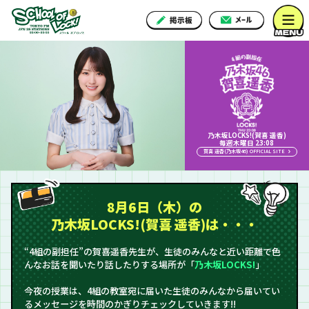
乃木坂LOCKS!(賀喜 遥香)
毎週木曜日 23:08
賀喜 遥香(乃木坂46) OFFICIAL SITE
8月6日（木）の
乃木坂LOCKS!(賀喜 遥香)は・・・
“4組の副担任”の賀喜遥香先生が、生徒のみんなと近い距離で色
んなお話を聞いたり話したりする場所が「
乃木坂LOCKS!
」
今夜の授業は、4組の教室宛に届いた生徒のみんなから届いてい
るメッセージを時間のかぎりチェックしていきます!!