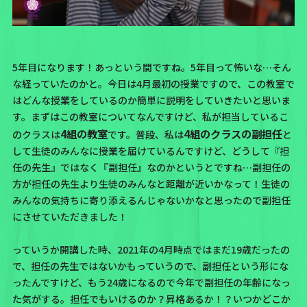
5年目になります！あっという間ですね。5年目って怖いな…そん
な経っていたのかと。今日は4月最初の授業ですので、この教室で
はどんな授業をしているのか簡単に説明をしていきたいと思いま
す。まずはこの教室についてなんですけど、
私が担当しているこ
4組の教室
4組のクラスの副担任
のクラスは
です。
普段、私は
と
して生徒のみんなに授業を届けているんですけど、どうして『担
任の先生』ではなく『副担任』なのかというとですね…
副担任の
方が担任の先生より生徒のみんなと距離が近いかなって！
生徒の
みんなの気持ちに寄り添えるんじゃないかなと思ったので副担任
にさせていただきました！
っていうか開講した時、2021年の4月時点ではまだ19歳だったの
で、担任の先生ではないかもっていうので、副担任という形にな
ったんですけど、もう24歳になるので今年で副担任の年齢になっ
た気がする。
担任でもいけるのか？昇格あるか！？
いつかどこか