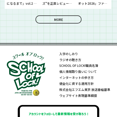
になるまで」vol.2 開
ズ”を正直レビューし
オット2026」ファイ
催！！
ていきました！
ナリストたちの音源
を聴いていきます！
MORE
入学のしおり
ラジオの聴き方
SCHOOL OF LOCK!職員名簿
個人情報取り扱いについて
インターネットの歩き方
健全化に資する運用方針
株式会社エフエム東京 放送番組基準
ウェブサイト表現基準綱領