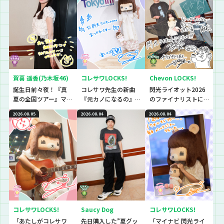
賀喜 遥香(乃木坂46)
コレサワLOCKS!
Chevon LOCKS!
誕生日前々夜！『真
コレサワ先生の新曲
閃光ライオット2026
夏の全国ツアー』マ
『元カノになるの』
のファイナリストに
ストアイテムと
初解禁！！！！！
思わず「なんであん
2026.08.05
2026.08.04
2026.08.04
は！？
な上手いの？！」さ
らに今夜は『セット
リストNo.5』の授
業！
コレサワLOCKS!
Saucy Dog
コレサワLOCKS!
「あたしがコレサワ
先日購入した”夏グッ
「マイナビ 閃光ライ