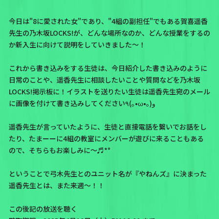
今日は
"8に愛された女"であり、"4組の副担任"でもある賀喜遥香
先生の乃木坂LOCKS!が、どんな場所なのか、どんな授業をするの
か新入生に向けて説明をしていきました〜！
これから書き込みをする生徒は、今日紹介した書き込みのように
日常のことや、遥香先生に相談したいことや質問などを
乃木坂
LOCKS!掲示板
に！イラストを送りたい生徒は
遥香先生宛のメール
に画像を付けて書き込みしてください٩(｡•ω•｡)و
遥香先生が言っていたように、生徒と直接電話を繋いでお話をし
たり、たまーーに4組の教室にメンバーが遊びに来ることもある
ので、そちらもお楽しみに〜♬*°
ということで弓木先生とのユニット名が『やねんズ』に決まった
遥香先生とは、また来週〜！！
この後記の放送を聴く