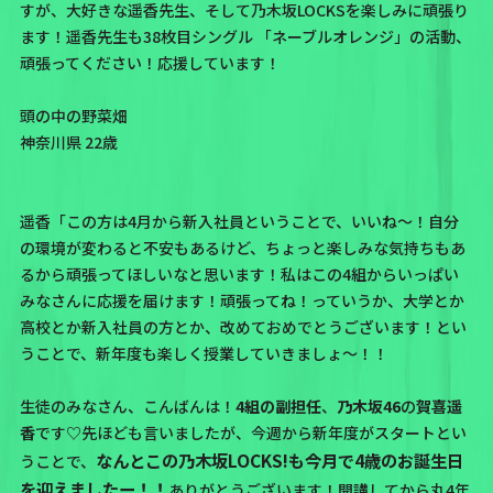
すが、大好きな遥香先生、そして乃木坂LOCKSを楽しみに頑張り
ます！遥香先生も38枚目シングル 「ネーブルオレンジ」の活動、
頑張ってください！応援しています！
頭の中の野菜畑
神奈川県 22歳
遥香「この方は4月から新入社員ということで、いいね〜！
自分
の環境が変わると不安もあるけど、ちょっと楽しみな気持ちもあ
るから頑張ってほしいなと思います！
私はこの4組からいっぱい
みなさんに応援を届けます！頑張ってね！っていうか、大学とか
高校とか新入社員の方とか、改めておめでとうございます！とい
うことで、新年度も楽しく授業していきましょ〜！！
生徒のみなさん、こんばんは！
4組の副担任
、
乃木坂46
の
賀喜遥
香
です♡先ほども言いましたが、今週から新年度がスタートとい
なんとこの乃木坂LOCKS!も今月で4歳のお誕生日
うことで、
を迎えましたー！！
ありがとうございます！開講してから丸4年