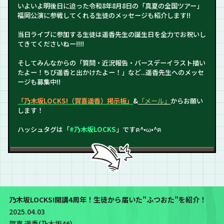
いよいよ明後日に迫った令和8年8月8日の「真夏の全国ツアー」
福岡公演に参戦してくれる生徒のメッセージも紹介します!!
当日ライブに参加する生徒は遥香先生の誕生日を全力でお祝いし
てきてくださいねー!!!!
そしてみんなからの「質問・近況報告・バースデーイラスト描い
たよー！ちび遥香と出かけたよー！」など...遥香先生へのメッセ
ージも募集中!!
「乃木坂LOCKS!（賀喜遥香）掲示板」
&
「メール」
からお願い
します！
ハッシュタグは「
#乃木坂LOCKS
」ですฅ^•ω•^ฅ
乃木坂LOCKS!開講4周年！生徒から届いた"ふつおた"を紹介！
2025.04.03
賀喜 遥香(乃木坂46)