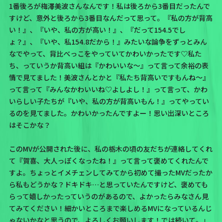
1番後ろが梅澤美波さんなんです！私は後ろから3番目だったんで
すけど、意外と後ろから3番目なんだって思って。『私の方が背高
い！』、『いや、私の方が高い！』、『だって154.5でし
ょ？』、『いや、私154.8だから！』みたいな論争をずっとみん
なでやって、
背比べっこをやっていてかわいかったです♡
私た
ち、っていうか背高い組は『かわいいな〜』って言って余裕の表
情で見てました！美波さんとかと
『私たち背高いですもんね〜』
って言って
『みんなかわいいね♡よしよし！』
って言って、かわ
いらしい子たちが『いや、私の方が背高いもん！』ってやってい
るのを見てました。かわいかったんですよー！思い出深いところ
はそこかな？
このMVが公開された後に、私の栃木の頃の友だちが連絡してくれ
て『賀喜、大人っぽくなったね！』って言って褒めてくれたんで
すよ。
ちょっとイメチェンしてみてから初めて撮ったMVだったか
ら私もどうかな？ドキドキ…と思っていたんですけど、褒めても
らって嬉しかったっていうのがあるので、よかったらみなさん見
てみてください！細かいところまで楽しめるMVになっているんじ
ゃないかなと思うので、よろしくお願いします！では続いて。」