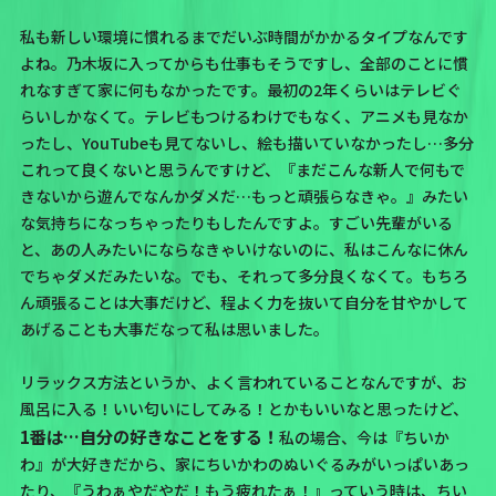
私も新しい環境に慣れるまでだいぶ時間がかかるタイプなんです
よね。乃木坂に入ってからも仕事もそうですし、全部のことに慣
れなすぎて家に何もなかったです。最初の2年くらいはテレビぐ
らいしかなくて。テレビもつけるわけでもなく、アニメも見なか
ったし、YouTubeも見てないし、絵も描いていなかったし…多分
これって良くないと思うんですけど、
『まだこんな新人で何もで
きないから遊んでなんかダメだ…もっと頑張らなきゃ。』みたい
な気持ちになっちゃったりもしたんですよ。
すごい先輩がいる
と、あの人みたいにならなきゃいけないのに、私はこんなに休ん
でちゃダメだみたいな。でも、それって多分良くなくて。
もちろ
ん頑張ることは大事だけど、程よく力を抜いて自分を甘やかして
あげることも大事だなって私は思いました。
リラックス方法というか、よく言われていることなんですが、お
風呂に入る！いい匂いにしてみる！とかもいいなと思ったけど、
1番は…自分の好きなことをする！
私の場合、今は『ちいか
わ』が大好きだから、家にちいかわのぬいぐるみがいっぱいあっ
たり、
『うわぁやだやだ！もう疲れたぁ！』
っていう時は、
ちい