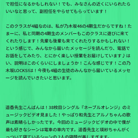
で担任になるかもしれない！でも、みなさんの近くにいられたら
いいなと思って、副担任をやらせてもらっています！
このクラスが4組なのは、私が乃木坂46の4期生だからですね！
た
まーに、私と同期の4期生のメンバーもこのクラスに遊びに来て
くれたりします！先輩も後輩も来てくれたりするかもしれない！
という感じで、みんなから届いたメッセージを読んだり、電話で
お話をしてみたり、とにかく楽しい授業をお届けしています♪は
い、説明はこのくらいにしましょうか！こんな感じです！この乃
木坂LOCKS!は！今夜も4組の生徒のみんなから届いているメッセ
ージを読んでいきたいと思います。
遥香先生こんばんは！38枚目シングル『ネーブルオレンジ』のミ
ュージックビデオ見ました！やっぱり和先生とアルノちゃんの歌
声は素晴らしかったです。今回のミュージックビデオの中で僕が
最も好きなシーンは電車の車内です。遥香先生と瑛紗ちゃんがく
っついて寝ているシーンの 2人の寝顔が美しすぎます。