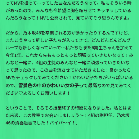
ってMVを撮って…ってした曲なんだろうなって。私もそういう時
があったので、みんなも今希望に胸を躍らせてキラキラしている
んだろうなって！MVも公開されて、見ていてそう思うんですよ。
だから、乃木坂46を卒業される方が多かったりするんですけど、
またこうやって新しい子たちが入ってきて、どんどんどんどんグ
ループも新しくなっていって…
私たちもまた6期生ちゃんを加えて
今年1年、これから先ももっともっと頑張っていきたいなって！み
んなと一緒に、4組の生徒のみんなと一緒に頑張っていきたいな
って思ったので、この曲を流させていただきました！
良かったら
MVもチェックしてみてください！かわいい子たちがいっぱいいる
雪景色の中のかわいい女の子って最高
ので、
なので見てみてく
ださい♡よろしくお願いします！
ということで、そろそろ授業終了の時間になりました。私とはま
た来週、この教室でお会いしましょう〜！4組の副担任、乃木坂
46の賀喜遥香でした！バイバ〜イ！」