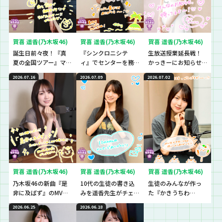
賀喜 遥香(乃木坂46)
賀喜 遥香(乃木坂46)
賀喜 遥香(乃木坂46)
誕生日前々夜！『真
『シンクロニシテ
生放送授業延長戦！
夏の全国ツアー』マ
ィ』でセンターを務
かっきーにお知らせ
ストアイテムと
めた遥香先生の想い
です！
2026.07.16
2026.07.09
2026.07.02
は！？
とは？
賀喜 遥香(乃木坂46)
賀喜 遥香(乃木坂46)
賀喜 遥香(乃木坂46)
乃木坂46の新曲『是
10代の生徒の書き込
生徒のみんなが作っ
非に及ばず』のMVを
みを遥香先生がチェ
た『かきうちわ
観た生徒の感想をチ
ック！
2026』を最速でチェ
2026.06.25
2026.06.18
ェック！
ック！！！