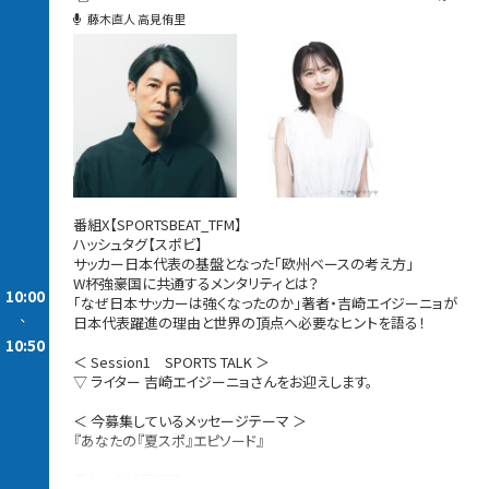
藤木直人 高見侑里
番組X【SPORTSBEAT_TFM】
ハッシュタグ【スポビ】
サッカー日本代表の基盤となった「欧州ベースの考え方」
W杯強豪国に共通するメンタリティとは？
10:00
「なぜ日本サッカーは強くなったのか」著者・吉崎エイジーニョが
-
日本代表躍進の理由と世界の頂点へ必要なヒントを語る！
10:50
＜ Session1 SPORTS TALK ＞
▽ ライター 吉崎エイジーニョさんをお迎えします。
＜ 今募集しているメッセージテーマ ＞
『あなたの『夏スポ』エピソード』
夏といえば甲子園！