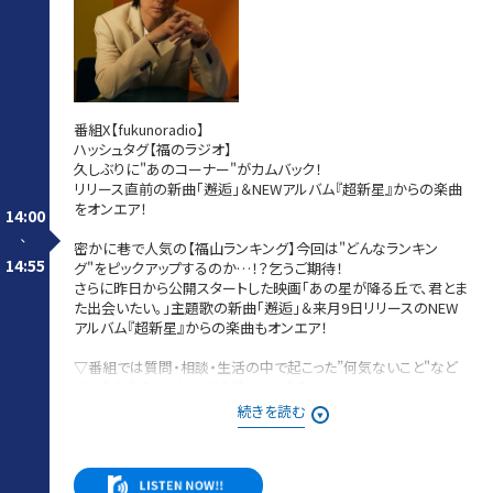
番組X【fukunoradio】
ハッシュタグ【福のラジオ】
久しぶりに"あのコーナー"がカムバック！
リリース直前の新曲「邂逅」＆NEWアルバム『超新星』からの楽曲
をオンエア！
14:00
-
密かに巷で人気の【福山ランキング】今回は"どんなランキン
14:55
グ"をピックアップするのか…！？乞うご期待！
さらに昨日から公開スタートした映画「あの星が降る丘で、君とま
た出会いたい。」主題歌の新曲「邂逅」＆来月9日リリースのNEW
アルバム『超新星』からの楽曲もオンエア！
▽番組では質問・相談・生活の中で起こった”何気ないこと"など
アナタからのメッセージを待っています！
詳しくは番組HP&公式LINEから！
続きを読む
LINE：「福山雅治 福のラジオ」