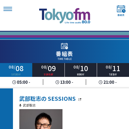
番組表
TIME TABLE
08
09
10
11
08/
08/
08/
08/
SATURDAY
SUNDAY
MONDAY
TUESDAY
武部聡志の SESSIONS
武部聡志