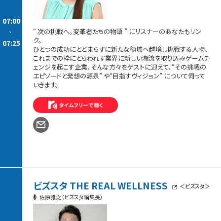
07:00
-
“ 次の挑戦へ。変革者たちの物語 ” にリスナーのあなたもリン
ク。
07:25
ひとつの成功にとどまらずに新たな領域へ越境し挑戦する人物、
これまでの枠にとらわれず業界に新しい潮流を取り込みゲームチ
ェンジを起こす企業、そんな方々をゲストに迎えて、“その挑戦の
エピソードと発想の源泉” や“目指すヴィジョン” について伺って
いきます。
ビズスタ THE REAL WELLNESS
＜ビズスタ＞
佐原雅之（ビズスタ編集長）