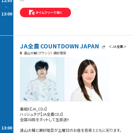
12:55
---
-
13:00
ＪＡ全農 COUNTDOWN JAPAN
＜ＪＡ全農＞
遠山大輔（グランジ） 潮紗理菜
番組X【JA_CDJ】
ハッシュタグ【JA全農CDJ】
全国38局をネットして生放送!!
13:00
遠山大輔と潮紗理菜が土曜日のお昼を音楽とともに彩ります。