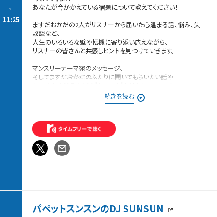
あなたが今かかえている宿題について教えてください！
-
11:25
ますだおかだの2人がリスナーから届いた心温まる話、悩み、失
敗談など、
人生のいろいろな壁や転機に寄り添い応えながら、
リスナーの皆さんと共感しヒントを見つけていきます。
マンスリーテーマ宛のメッセージ、
そしてますだおかだのふたりに聞いてもらいたい話や
ちょっとした悩みなどの"ふつおた"お待ちしています！
続きを読む
番組Webサイト：https://www.tfm.co.jp/masuoka/
メッセージフォーム：
https://www.tfm.co.jp/f/masuoka/message
Xハッシュタグは「#ココキク」
Xアカウントは「@kokokiku_tfm」
パペットスンスンのDJ SUNSUN