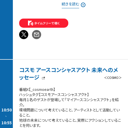
秋春制になったJリーグ！
続きを読む
32年ぶりの日本開催、愛知・名古屋アジア大会
夏の「ナイトヨガ」
夏のスポーツの思い出などなど
アナタの夏スポエピソードを教えてください！
メッセージは、リクエスト曲と一緒に
番組WEBサイトのメッセージフォームから送ってください。
メッセージは、こちらから！
メールを紹介させていただいた方には、番組オリジナルステッカ
ーを
コスモ アースコンシャスアクト 未来へのメ
そして、メッセージを送ってくださった方の中から抽選で
毎週1名の方に、番組オリジナルタオルをプレゼントします！
ッセージ
＜COSMO＞
＜ Session3 Play Back SPORTS ＞
番組X【_cosmoearth】
スポーツ選手の名言をもとに名シーンをプレイバック！
ハッシュタグ【コスモアースコンシャスアクト】
今回は2002年の釜山アジア競技大会で、
毎月１名のゲストが登場して「マイアースコンシャスアクト」を紹
体操男子個人総合の金メダルを獲得した
介。
冨田洋之さんの名言をご紹介します。
10:50
環境問題について考えていること、アーティストとして活動してい
ること、
-
地球の未来について考えていること、実際にアクションしているこ
10:55
とを伺います。