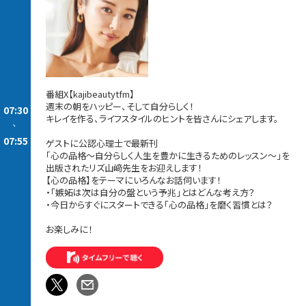
番組X【kajibeautytfm】
週末の朝をハッピー、そして自分らしく！
07:30
キレイを作る、ライフスタイルのヒントを皆さんにシェアします。
-
07:55
ゲストに公認心理士で最新刊
「心の品格～自分らしく人生を豊かに生きるためのレッスン～」を
出版されたリズ山﨑先生をお迎えします！
【心の品格】をテーマにいろんなお話伺います！
・「嫉妬は次は自分の盤という予兆」とはどんな考え方？
・今日からすぐにスタートできる「心の品格」を磨く習慣とは？
お楽しみに！