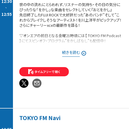
12:30
世の中の流れにとらわれず、リスナーの気持ち・その日の気分に
-
ぴったりな「をかし」な楽曲をセレクトしていく『おとをかし』
12:55
先日終了したFUJI ROCKで大好評だった”あのバンド”そして”こ
れからブレイクしそうなアーティスト！を川上洋平がピックアップ！
さらにチャーリーxcxの最新作を語る！
▽オンエアの前日となる金曜21時頃には【 TOKYO FM Podcast
】にてスピンオフ・プログラム”をかしばなし”も配信中！
PROGRAM Spotify：「おと、をかし」で検索
続きを読む
SPIN OFF PODCAST “をかしばなし” ：
https://www.tfm.co.jp/podcast/okashi/
TOKYO FM Navi