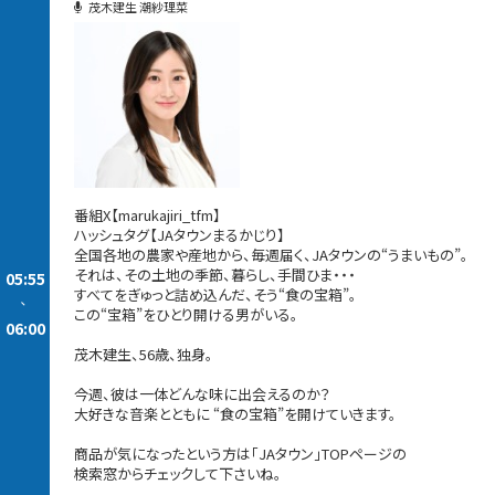
茂木建生 潮紗理菜
番組X【marukajiri_tfm】
ハッシュタグ【JAタウンまるかじり】
全国各地の農家や産地から、毎週届く、JAタウンの“うまいもの”。
それは、その土地の季節、暮らし、手間ひま・・・
05:55
すべてをぎゅっと詰め込んだ、そう“食の宝箱”。
-
この“宝箱”をひとり開ける男がいる。
06:00
茂木建生、56歳、独身。
今週、彼は一体どんな味に出会えるのか？
大好きな音楽とともに “食の宝箱”を開けていきます。
商品が気になったという方は「JAタウン」TOPページの
検索窓からチェックして下さいね。