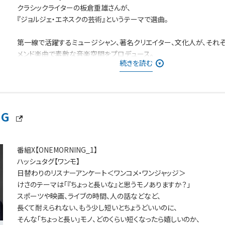
クラシックライターの板倉重雄さんが、
『ジョルジェ・エネスクの芸術』というテーマで選曲。
第一線で活躍するミュージシャン、著名クリエイター、文化人が、それ
メンド楽曲で素敵な音楽空間をプロデュース。
続きを読む
懐かしさを感じるナンバー、新たな出会いとなるようなナンバー等、幅
に、時代を超えた邦・洋楽の名曲をお届け！
NG
番組X【ONEMORNING_1】
ハッシュタグ【ワンモ】
日替わりのリスナーアンケート＜ワンコメ・ワンジャッジ＞
けさのテーマは「『ちょっと長いな』と思うモノありますか？」
スポーツや映画、ライブの時間、人の話などなど、
長くて耐えられない、もう少し短いとちょうどいいのに、
そんな「ちょっと長い」モノ、どのくらい短くなったら嬉しいのか、