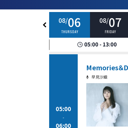
05
06
07
08/
08/
08/
WEDNESDAY
THURSDAY
FRIDAY
Memories＆Di
早見沙織
05:00
-
06:00