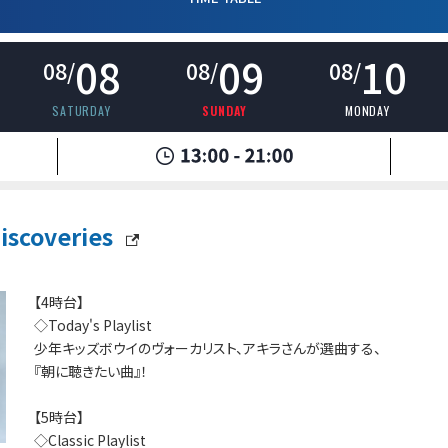
08
09
10
08/
08/
08/
SATURDAY
SUNDAY
MONDAY
scoveries
【4時台】
◇Today's Playlist
少年キッズボウイのヴォーカリスト、アキラさんが選曲する、
『朝に聴きたい曲』！
【5時台】
◇Classic Playlist