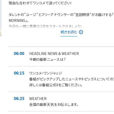
理由も合わせてワンコメで送ってください！
タレントの"ユージ"とフリーアナウンサーの"吉田明世"がお届けする「
MORNING」。
今日も一緒に素敵な1日をスタートさせましょう！
続きを読む
日替わりのリスナーアンケート＜ワンコメ・ワンジャッジ＞
番組Xでのアンケート
⇨投票は
★ONE MORNING 公式Xで実施！★
また「#ワンモ」であなた
06:00
HEADLINE NEWS & WEATHER
コメを募集中です！
今朝の最新ニュースは？
みなさんからの「BEST HITS REQUEST」もHPから募集中！！
06:15
採用された方には番組オリジナルステッカーをプレゼントしています。
ワンコメ・ワンジャッジ
番組がピックアップしたニュースやトピックスについての
＊時間多少前後する場合があります。
詳しくは番組公式Xをご覧ください。
また、内容も一部変更となる場合があります＊
06:25
WEATHER
全国の最新天気をお伝えします。