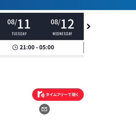
11
12
13
08/
08/
08/
TUESDAY
WEDNESDAY
THURSDAY