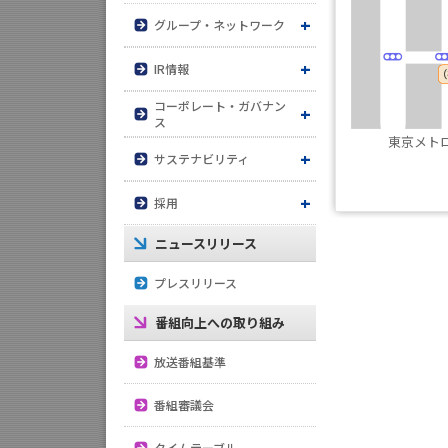
グループ・ネットワーク
グループ企業
IR情報
コーポレート・ガバナン
JFNネットワーク
IRニュース
ス
東京メト
株式の状況
倫理憲章
サステナビリティ
サステナビリティ方針・
株主総会
人権方針
採用
体制
電子公告
内部統制システム
ニュースリリース
経験者採用
一般事業主行動計画
決算公告
プレスリリース
個人情報保護方針
新卒採用
反社会的勢力排除に向け
決算公告以外の公告
番組向上への取り組み
た指針
放送番組基準
国民保護業務計画
番組審議会
タイムテーブル