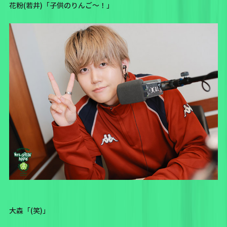
花粉(若井)「
子供のりんご〜！
」
大森「(笑)」