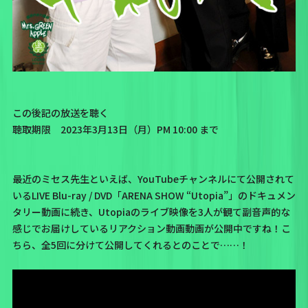
この後記の放送を聴く
聴取期限 2023年3月13日（月）PM 10:00 まで
最近のミセス先生といえば、YouTubeチャンネルにて公開されて
いる
LIVE Blu-ray / DVD「ARENA SHOW “Utopia”」
のドキュメン
タリー動画に続き、Utopiaのライブ映像を3人が観て副音声的な
感じでお届けしているリアクション動画動画が公開中ですね！こ
ちら、全5回に分けて公開してくれるとのことで……！