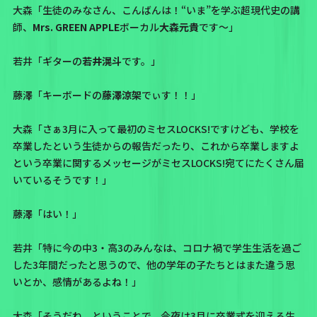
大森「生徒のみなさん、こんばんは！“いま”を学ぶ超現代史の講
師、
Mrs. GREEN APPLE
ボーカル
大森元貴
です〜」
若井「ギターの
若井滉斗
です。」
藤澤「キーボードの
藤澤涼架
でぃす！！」
大森「さぁ3月に入って最初のミセスLOCKS!ですけども、学校を
卒業したという生徒からの報告だったり、これから卒業しますよ
という卒業に関するメッセージがミセスLOCKS!宛てにたくさん届
いているそうです！」
藤澤「はい！」
若井「特に今の中3・高3のみんなは、コロナ禍で学生生活を過ご
した3年間だったと思うので、他の学年の子たちとはまた違う思
いとか、感情があるよね！」
大森「そうだね。ということで、今夜は3月に卒業式を迎える生