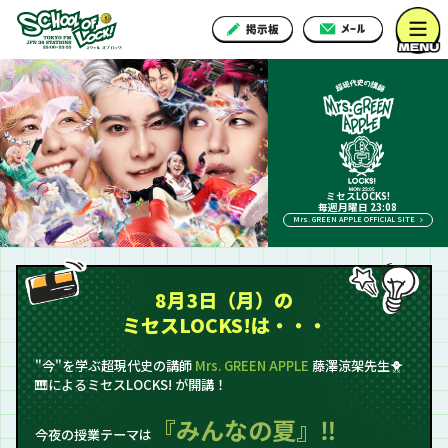
ミセスLOCKS!
毎週月曜日 23:08
Mrs. GREEN APPLE OFFICIAL SITE
8月3日（月）の
ミセスLOCKS!は・・・
"今"を学ぶ超現代史の講師
Mrs. GREEN APPLE
藤澤涼架先生🐥
🎹によるミセスLOCKS! が開講！
『みんなの夏』‼
今夜の授業テーマは