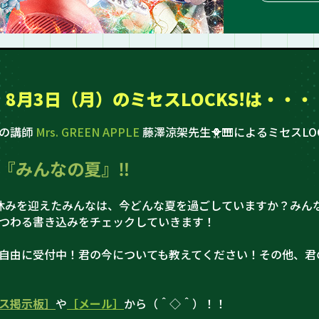
8月3日（月）の
ミセスLOCKS!は・・・
史の講師
Mrs. GREEN APPLE
藤澤涼架先生🐥🎹によるミセスLOC
『みんなの夏』‼
休みを迎えたみんなは、今どんな夏を過ごしていますか？みん
つわる書き込みをチェックしていきます！
自由に受付中！君の今についても教えてください！その他、君
ス掲示板］
や
［メール］
から（＾◇＾）！！