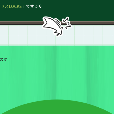
ミセスLOCKS
」です☆彡
!?