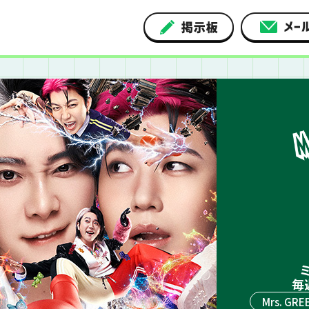
ミ
毎
Mrs. GRE