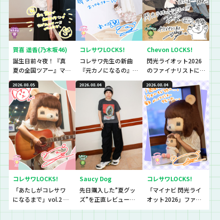
賀喜 遥香(乃木坂46)
コレサワLOCKS!
Chevon LOCKS!
誕生日前々夜！『真
コレサワ先生の新曲
閃光ライオット2026
夏の全国ツアー』マ
『元カノになるの』
のファイナリストに
ストアイテムと
初解禁！！！！！
思わず「なんであん
2026.08.05
2026.08.04
2026.08.04
は！？
な上手いの？！」さ
らに今夜は『セット
リストNo.5』の授
業！
コレサワLOCKS!
Saucy Dog
コレサワLOCKS!
「あたしがコレサワ
先日購入した”夏グッ
「マイナビ 閃光ライ
になるまで」vol.2 開
ズ”を正直レビューし
オット2026」ファイ
催！！
ていきました！
ナリストたちの音源
を聴いていきます！