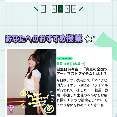
EP『創作』に関する
を送ってくれた生徒
創作物をチェック
授業をお届け！
に逆電！
&『強盗と花束』を初
・・・
1
5
6
7
8
フルオンエア！
2026.08.06
賀喜 遥香(乃木坂46)
誕生日前々夜！『真夏の全国ツ
アー』マストアイテムとは！？
今日は、つい先程まで『マイナビ
閃光ライオット2026』ファイナル
が行われていましたー！ 校長、教
頭、参加した生徒のみんなもお疲
れ様です♪ 水分補給をしつつ、し
っかり身体を休めてくださいね。
さて！そんな今夜の乃木坂LOCKS!
は…真夏の全国ツアー2026で、全