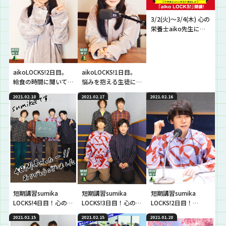
3/2(火)〜3/4(木) 心の
栄養士aiko先生によ
る短期講習aiko
LOCKS!が開講!
aikoLOCKS!2日目。
aikoLOCKS!1日目。
給食の時間に聞いて
悩みを抱える生徒に
欲しいアルバム『ど
言葉の栄養剤をお届
2021.02.18
2021.02.17
2021.02.16
うしたって伝えられ
け！
ないから』
短期講習sumika
短期講習sumika
短期講習sumika
LOCKS!4日目！心の隅
LOCKS!3日目！心の隅
LOCKS!2日目！
に隠れた想いを持つ
に隠した想いを持つ
sumikaの心の住処。
2021.02.15
2021.02.15
2021.01.28
生徒に逆電！
生徒に逆電！