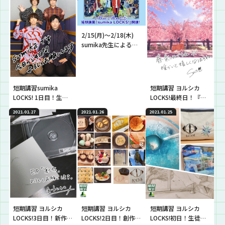
2/15(月)〜2/18(木)
sumika先生による短
期講習sumika
LOCKS!が開講!
短期講習sumika
短期講習 ヨルシカ
LOCKS! 1日目！生徒
LOCKS!最終日！『生
が心の隅に隠してい
徒の春を創作』悩み
2021.01.27
2021.01.26
2021.01.25
た想いを紹介！
を抱える生徒に逆
電！
短期講習 ヨルシカ
短期講習 ヨルシカ
短期講習 ヨルシカ
LOCKS!3日目！新作
LOCKS!2日目！創作物
LOCKS!初日！生徒の