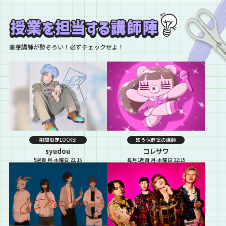
国をまわっている遥香先生宛に届
いた書き込みを紹介していきま
す！！ これから全国ツアーに参加
する生徒は、マストで聴いてくだ
さい…
豪華講師が勢ぞろい！必ずチェックせよ！
期間限定LOCKS!
歌う保健室の講師
syudou
コレサワ
5週目 月-木曜日 22:15
毎月1週目 月-木曜日 22:15