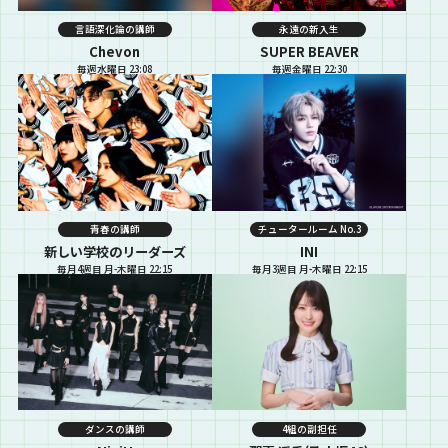
言語深化論の講師
永遠の新入生
Chevon
SUPER BEAVER
毎週水曜日 23:08
毎週金曜日 22:30
青春の講師
チュータールーム No.3
新しい学校のリーダーズ
INI
毎月4週目 月-木曜日 22:15
毎月3週目 月-木曜日 22:15
ダンスの講師
4組の副担任