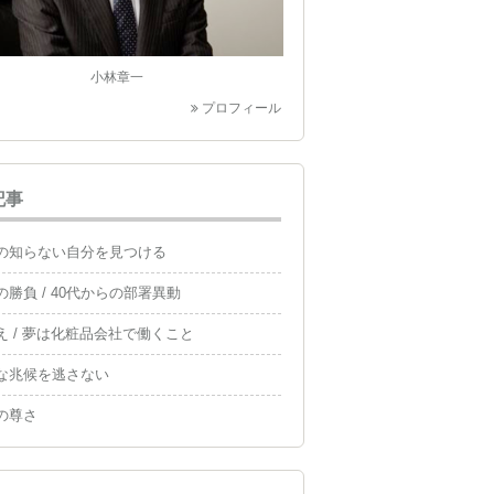
小林章一
プロフィール
記事
の知らない自分を見つける
の勝負 / 40代からの部署異動
え / 夢は化粧品会社で働くこと
な兆候を逃さない
の尊さ