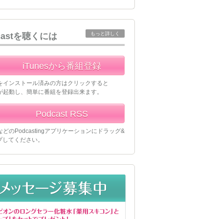
もっと詳しく
castを聴くには
iTunesから番組登録
esをインストール済みの方はクリックすると
esが起動し、簡単に番組を登録出来ます。
Podcast RSS
esなどのPodcastingアプリケーションにドラッグ&
プしてください。