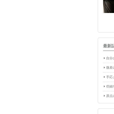
最新
自分
微差
手応
些細
原点