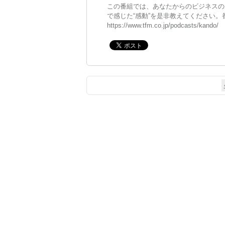
この番組では、あなたからのビジネスの
で感じた“感動”を是非教えてください
https://www.tfm.co.jp/podcasts/kando/