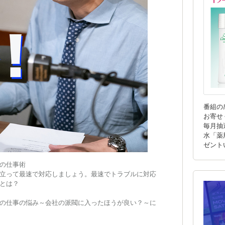
番組の
お寄せ
毎月抽
水「薬
ゼント
の仕事術
立って最速で対応しましょう。最速でトラブルに対応
とは？
の仕事の悩み～会社の派閥に入ったほうが良い？～に