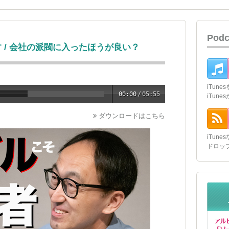
Pod
 / 会社の派閥に入ったほうが良い？
iTun
00:00
/
05:55
iTun
ダウンロードはこちら
iTun
ドロッ