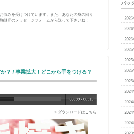
バッ
お悩みを受けつけています。また、あなたの身の回り
202
。番組HPのメッセージフォームから送って下さいね！
202
202
202
202
202
か？ / 事業拡大！どこから手をつける？
202
202
00:00
/
06:15
202
ダウンロードはこちら
202
202
202