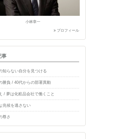
小林章一
プロフィール
記事
の知らない自分を見つける
の勝負 / 40代からの部署異動
え / 夢は化粧品会社で働くこと
な兆候を逃さない
の尊さ