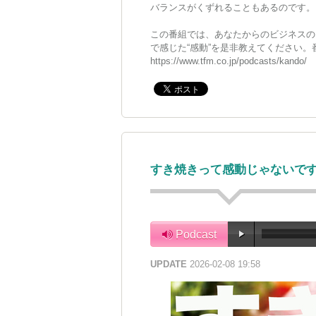
バランスがくずれることもあるのです。
この番組では、あなたからのビジネスの
で感じた“感動”を是非教えてください
https://www.tfm.co.jp/podcasts/kando/
すき焼きって感動じゃないです
Podcast
UPDATE
2026-02-08 19:58