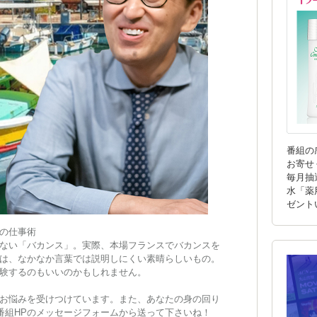
番組の
お寄せ
毎月抽
水「薬
ゼント
の仕事術
ない「バカンス」。実際、本場フランスでバカンスを
は、なかなか言葉では説明しにくい素晴らしいもの。
験するのもいいのかもしれません。
お悩みを受けつけています。また、あなたの身の回り
。番組HPのメッセージフォームから送って下さいね！