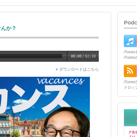
Pod
せんか？
iTun
00:00
/
02:30
iTun
ダウンロードはこちら
iTun
ドロッ