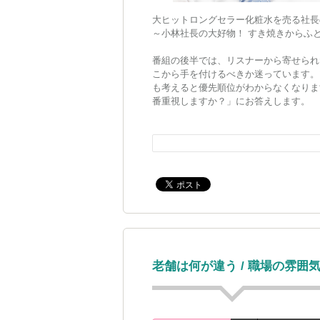
大ヒットロングセラー化粧水を売る社長
～小林社長の大好物！ すき焼きからふ
番組の後半では、リスナーから寄せられ
こから手を付けるべきか迷っています。
も考えると優先順位がわからなくなりま
番重視しますか？」にお答えします。
この番組では、あなたからのビジネスの
で感じた“感動”を是非教えてください
https://www.tfm.co.jp/podcasts/kando/
老舗は何が違う / 職場の雰囲