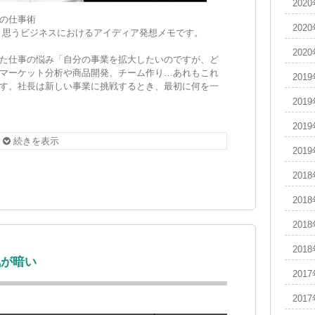
202
の仕事術
202
と思うビジネスにおけるアイディア発想メモです。
202
た仕事の悩み「自分の事業を拡大したいのですが、ど
マーケット分析や商品開発、チーム作り…あれもこれ
201
す。社長は新しい事業に挑戦するとき、最初に何を一
201
お悩みを受けつけています。また、あなたの身の回り
201
。番組HPのメッセージフォームから送って下さいね！
続きを表示
201
201
201
201
201
気が暗い
201
201