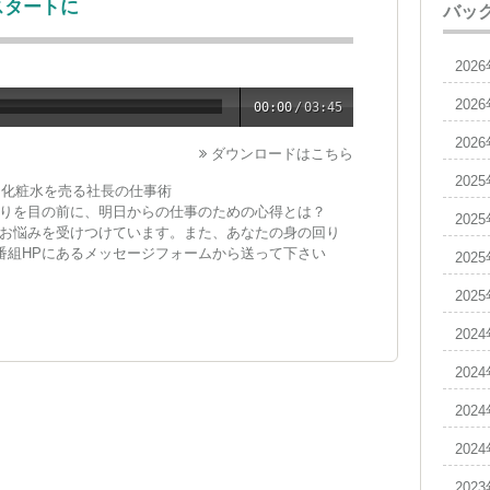
スタートに
バッ
202
202
00:00
/
03:45
202
ダウンロードはこちら
202
ー化粧水を売る社長の仕事術
りを目の前に、明日からの仕事のための心得とは？
202
お悩みを受けつけています。また、あなたの身の回り
。番組HPにあるメッセージフォームから送って下さい
202
202
202
202
202
202
202