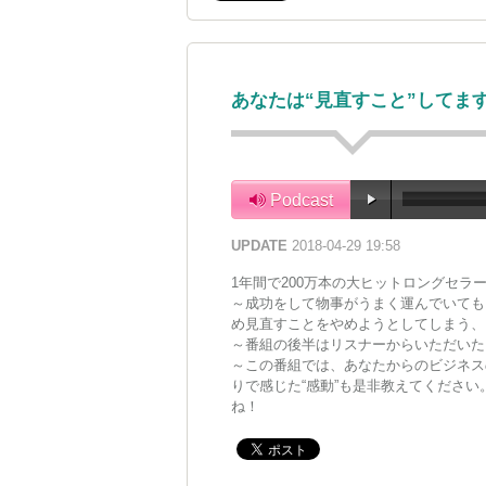
あなたは“見直すこと”してま
Podcast
UPDATE
2018-04-29 19:58
1年間で200万本の大ヒットロングセラ
～成功をして物事がうまく運んでいても
め見直すことをやめようとしてしまう、
～番組の後半はリスナーからいただいた
～この番組では、あなたからのビジネス
りで感じた“感動”も是非教えてくださ
ね！