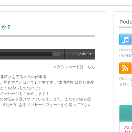
Pod
すか？
iTun
00:00
/
05:20
iTun
ダウンロードはこちら
ー化粧水を売る社長の仕事術
iTun
、見直すことはとても大事です。“成功体験”は自分を改
ドロッ
とても怖いものなのです。
メッセージをご紹介します！
のお悩みを受けつけています。また、あなたの身の回
い。番組HPにあるメッセージフォームから送って下さい