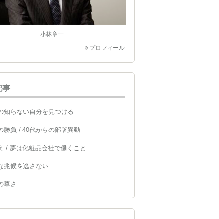
小林章一
プロフィール
記事
の知らない自分を見つける
の勝負 / 40代からの部署異動
え / 夢は化粧品会社で働くこと
な兆候を逃さない
の尊さ