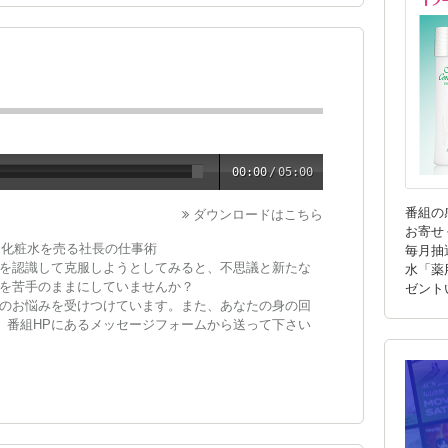
00:00
/
05:00
番組の
ダウンロードはこちら
お寄せ
ー化粧水を売る社長の仕事術
毎月抽
を認識して克服しようとしてみると、不思議と新たな
水「薬
を苦手のままにしていませんか？
ゼント
のお悩みを受けつけています。また、あなたの身の回
い。番組HPにあるメッセージフォームから送って下さい