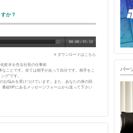
ますか？
00:00
/
05:10
ダウンロードはこちら
ー化粧水を売る社長の仕事術
パー
大事なことです。全ては相手があって自分です。相手をこ
ング”です。
のお悩みを受けつけています。また、あなたの身の回
い。番組HPにあるメッセージフォームから送って下さい