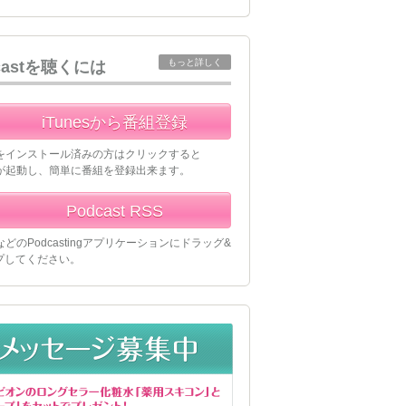
もっと詳しく
castを聴くには
iTunesから番組登録
esをインストール済みの方はクリックすると
esが起動し、簡単に番組を登録出来ます。
Podcast RSS
esなどのPodcastingアプリケーションにドラッグ&
プしてください。