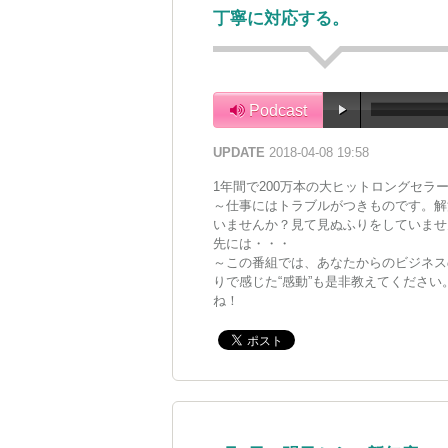
丁寧に対応する。
Podcast
UPDATE
2018-04-08 19:58
1年間で200万本の大ヒットロングセラ
～仕事にはトラブルがつきものです。解
いませんか？見て見ぬふりをしていませ
先には・・・
～この番組では、あなたからのビジネス
りで感じた“感動”も是非教えてくださ
ね！