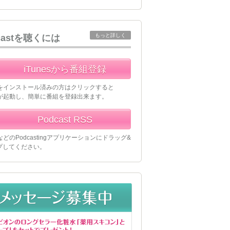
もっと詳しく
castを聴くには
iTunesから番組登録
esをインストール済みの方はクリックすると
esが起動し、簡単に番組を登録出来ます。
Podcast RSS
esなどのPodcastingアプリケーションにドラッグ&
プしてください。