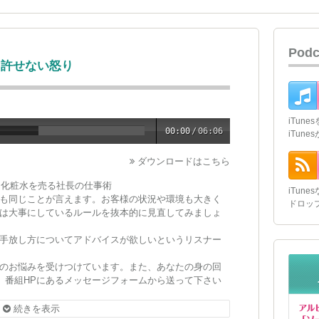
Pod
 許せない怒り
iTun
00:00
/
06:06
iTun
ダウンロードはこちら
ー化粧水を売る社長の仕事術
iTun
も同じことが言えます。お客様の状況や環境も大きく
ドロッ
は大事にしているルールを抜本的に見直してみましょ
手放し方についてアドバイスが欲しいというリスナー
のお悩みを受けつけています。また、あなたの身の回
い。番組HPにあるメッセージフォームから送って下さい
続きを表示