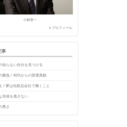
小林章一
プロフィール
記事
の知らない自分を見つける
の勝負 / 40代からの部署異動
え / 夢は化粧品会社で働くこと
な兆候を逃さない
の尊さ