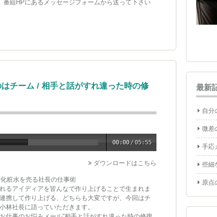
い。番組HPにあるメッセージフォームから送って下さい
はチーム / 相手と話がすれ違った時の修
最新
自分
微差
00:00
/
05:55
手応
ダウンロードはこちら
些細
ー化粧水を売る社長の仕事術
原点
れるアイディアを皆んなで作り上げることで生まれま
連携して作り上げる、どちらも大変ですが、今回はチ
小林社長に語っていただきます。
お仕事のお悩みメール“相手と話がすれ違った時の修復