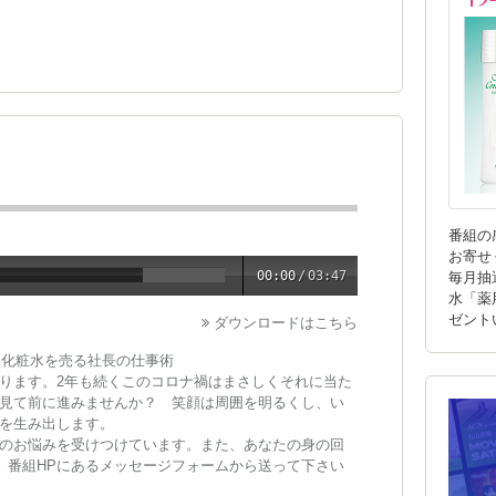
番組の
お寄せ
00:00
/
03:47
毎月抽
水「薬
ゼント
ダウンロードはこちら
ー化粧水を売る社長の仕事術
ります。2年も続くこのコロナ禍はまさしくそれに当た
見て前に進みませんか？ 笑顔は周囲を明るくし、い
を生み出します。
のお悩みを受けつけています。また、あなたの身の回
い。番組HPにあるメッセージフォームから送って下さい