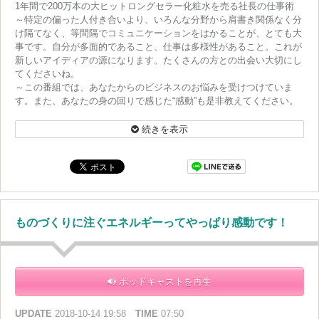
1年間で200万本の大ヒットロングセラー化粧水を売る社長の仕事術
～特定の偏った人付き合いより、いろんな分野から肩書き関係なく分
け隔てなく、等間隔でコミュニケーションをはかることが、とても大
事です。自分が多面的であること、仕事は多様性があること。これが
新しいアイディアの源になります。たくさんの方との出会い大切にし
てくださいね。
～この番組では、あなたからのビジネスのお悩みを受けつけていま
す。また、あなたの身の回りで感じた“感動”も是非教えてください。
番組HPにあるメッセージフォームから送って下さいね！
続きを表示
ものづくりに注ぐエネルギーってやっぱり感動です！
ポッドキャストを再生
UPDATE
2018-10-14 19:58
TIME
07:50