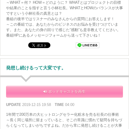
～WHAT＝何？ HOW＝どのように？ WHATとはプロジェクトの目標
や結果のことを指すと言う小林社長。WHATとHOWのバランスが大事
ですという小林社長の真意とは？
番組の後半ではリスナーのみなさんからの質問にお答えします！
～この番組では、あなたからのビジネスのお悩みを受けつけていま
す。また、あなたの身の回りで感じた“感動”も是非教えてください。
番組HPにあるメッセージフォームから送って下さいね！
発想し続けるって大変です。
ポッドキャストを再生
UPDATE
2019-12-15 19:58
TIME
04:00
1年間で200万本の大ヒットロングセラー化粧水を売る社長の仕事術
～長く同じ場所に留まっていると、そこの常識に慣れて疑問を持ちづ
らくなってしまいがちですよね。だから常に発想し続けることが大事