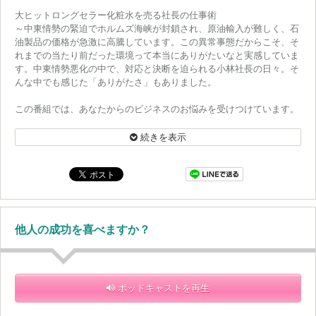
大ヒットロングセラー化粧水を売る社長の仕事術
～中東情勢の緊迫でホルムズ海峡が封鎖され、原油輸入が難しく、石
油製品の価格が急激に高騰しています。この異常事態だからこそ、そ
れまでの当たり前だった環境って本当にありがたいなと実感していま
す。中東情勢悪化の中で、対応と決断を迫られる小林社長の日々。そ
んな中でも感じた「ありがたさ」もありました。
この番組では、あなたからのビジネスのお悩みを受けつけています。
また、あなたの身の回りで感じた“感動”も是非教えてください。番組
HPにあるメッセージフォームから送って下さいね！
続きを表示
https://www.tfm.co.jp/podcasts/kando/
他人の成功を喜べますか？
ポッドキャストを再生