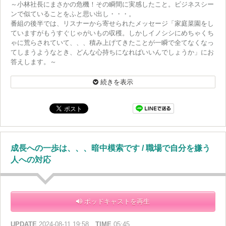
～小林社長にまさかの危機！その瞬間に実感したこと。ビジネスシー
ンで似ていることをふと思い出し・・・。
番組の後半では、リスナーから寄せられたメッセージ「家庭菜園をし
ていますがもうすぐじゃがいもの収穫。しかしイノシシにめちゃくち
ゃに荒らされていて、、、積み上げてきたことが一瞬で全てなくなっ
てしまうようなとき、どんな心持ちになればいいんでしょうか」にお
答えします。～
この番組では、あなたからのビジネスのお悩みを受けつけています。
また、あなたの身の回りで感じた“感動”を是非教えてください。番組
続きを表示
HPにあるメッセージフォームから送って下さいね！
成長への一歩は、、、暗中模索です / 職場で自分を嫌う
人への対応
ポッドキャストを再生
UPDATE
2024-08-11 19:58
TIME
05:45