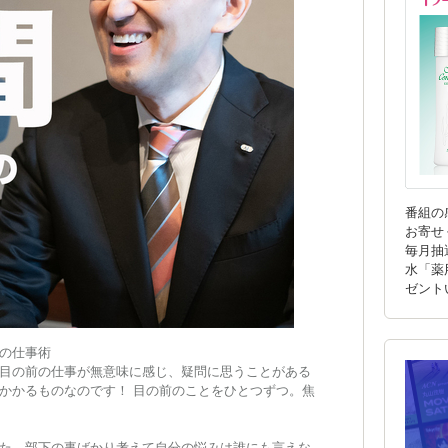
番組の
お寄せ
毎月抽
水「薬
ゼント
の仕事術
目の前の仕事が無意味に感じ、疑問に思うことがある
かかるものなのです！ 目の前のことをひとつずつ。焦
た、部下の事ばかり考えて自分の悩みは誰にも言えな