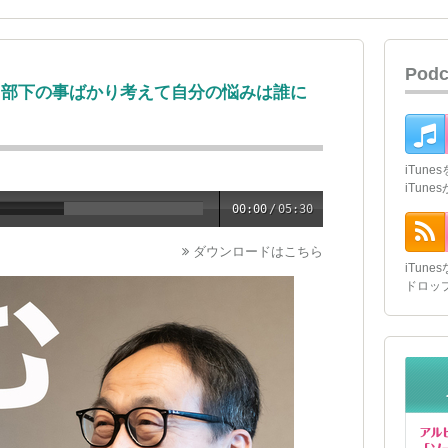
Pod
/ 部下の事ばかり考えて自分の悩みは誰に
iTun
iTun
00:00
/
05:30
ダウンロードはこちら
iTun
ドロッ