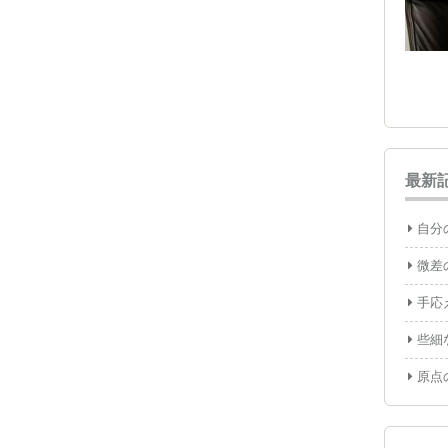
最新
自分
微差
手応
些細
原点