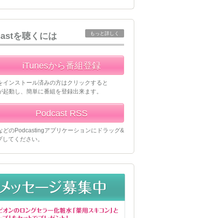
もっと詳しく
castを聴くには
iTunesから番組登録
esをインストール済みの方はクリックすると
esが起動し、簡単に番組を登録出来ます。
Podcast RSS
esなどのPodcastingアプリケーションにドラッグ&
プしてください。