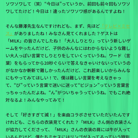
ソワソワして（笑）“今日は”っていうか、前回も前々回もソワソ
ワしてたけど！今日は！違ったソワソワ感があるんですよね！
そんな藤澤先生なんですけれども、まず、先ほど
「テレビ×ミセ
ス」
がありましたね！みなさん見てくれました？ゲストは
「M!LK」の皆さんでしたね！「大人しりとり」っていう新しいゲ
ームをやったんだけど、子供のみんなにはわからないような難し
い大人っぽい言葉でしりとりをしていくっていうね。ワード（言
葉）をもらってから20秒ぐらいで答えなきゃいけないっていうの
がなかなか斬新で難しかったんだけど、これ超楽しいからみんな
にもやってみてほしい！で、僕は難しい言葉を考えなきゃっ
て、“び”っていう言葉で迷いに迷って“ビジョン”っていう言葉言
っちゃったんだよね。“ん”がついちゃうっていうね。でもこれ絶
対なるよ！みんなやってみて！
そして「好きすぎて滅！」を楽曲コラボさせていただいたんです
けれども、こちらの衣装見てくれた？「M!LK」さん側の衣装さん
が協力してくださって、「M!LK」さんの衣装の肩には牛が入って
いるんだけど、僕たちミセスにはリンゴが入ってるっていう特別