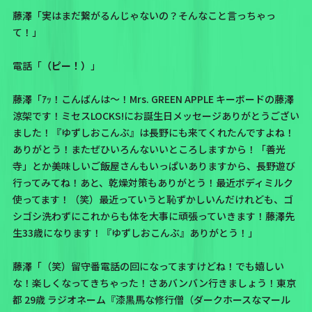
藤澤「実はまだ繋がるんじゃないの？そんなこと言っちゃっ
て！」
電話「
（ピー！）
」
藤澤「ｱｯ！こんばんは〜！Mrs. GREEN APPLE キーボードの藤澤
涼架です！ミセスLOCKS!にお誕生日メッセージありがとうござい
ました！『ゆずしおこんぶ』は長野にも来てくれたんですよね！
ありがとう！またぜひいろんないいところしますから！「善光
寺」とか美味しいご飯屋さんもいっぱいありますから、長野遊び
行ってみてね！あと、乾燥対策もありがとう！最近ボディミルク
使ってます！（笑）最近っていうと恥ずかしいんだけれども、ゴ
シゴシ洗わずにこれからも体を大事に頑張っていきます！藤澤先
生33歳になります！『ゆずしおこんぶ』ありがとう！」
藤澤「（笑）留守番電話の回になってますけどね！でも嬉しい
な！楽しくなってきちゃった！さあバンバン行きましょう！東京
都 29歳 ラジオネーム『漆黒馬な修行僧（ダークホースなマール