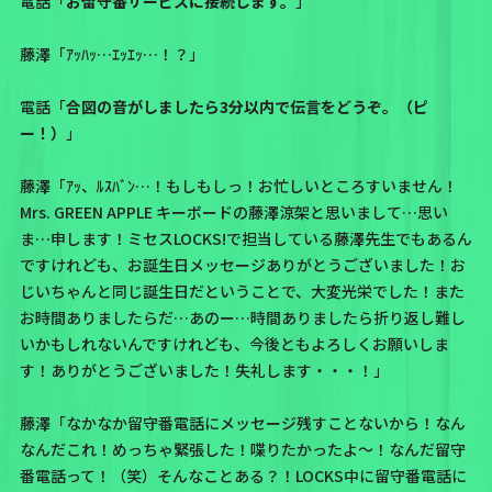
電話「
お留守番サービスに接続します。
」
藤澤「ｱｯﾊｯ…ｴｯｴｯ…！？」
電話「
合図の音がしましたら3分以内で伝言をどうぞ。（ピ
ー！）
」
藤澤「ｱｯ、ﾙｽﾊﾞﾝ…！もしもしっ！お忙しいところすいません！
Mrs. GREEN APPLE キーボードの藤澤涼架と思いまして…思い
ま…申します！ミセスLOCKS!で担当している藤澤先生でもあるん
ですけれども、お誕生日メッセージありがとうございました！お
じいちゃんと同じ誕生日だということで、大変光栄でした！また
お時間ありましたらだ…あのー…時間ありましたら折り返し難し
いかもしれないんですけれども、今後ともよろしくお願いしま
す！ありがとうございました！失礼します・・・！」
藤澤「なかなか留守番電話にメッセージ残すことないから！なん
なんだこれ！めっちゃ緊張した！喋りたかったよ〜！なんだ留守
番電話って！（笑）そんなことある？！LOCKS中に留守番電話に