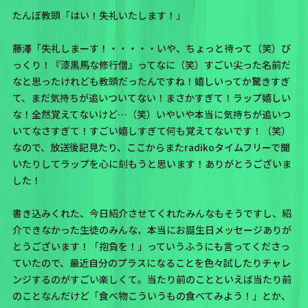
たんぼ教頭「はい！失礼いたします！」
藤澤「失礼しまーす！・・・・・いや、ちょっと待って（笑）び
っくり！『漆黒馬な修行僧』ってなに（笑）すごい尖った名前だ
なと思ったけれども教頭だったんですね！嬉しいってか驚きすぎ
て、まだ気持ちが追いついてない！まさかすぎて！ラップ嬉しい
な！全然覚えてないけど…（笑）いやいや本当に気持ちが追いつ
いてなさすぎて！すごい嬉しすぎて何も覚えてないです！（笑）
なので、放送後記見たり、ここからまたradikoタイムフリーで聞
いたりしてラップを心に刻もうと思います！ありがとうございま
した！
書き込みくれた、今日紹介させてくれたみんなもそうですし、紹
介できなかった生徒のみんな、本当にお誕生日メッセージありが
とうございます！「抱負を！」っていうふうにも言ってくださっ
ていたので、最近自分のプラスになることを色々試したりチャレ
ンジするのがすごい楽しくて。当たり前のことといえば当たり前
のことなんだけど「食べ物こういうもの食べてみよう！」とか、