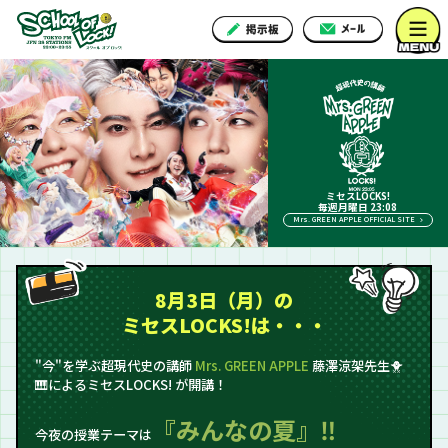
ミセスLOCKS!
毎週月曜日 23:08
Mrs. GREEN APPLE OFFICIAL SITE
8月3日（月）の
ミセスLOCKS!は・・・
"今"を学ぶ超現代史の講師
Mrs. GREEN APPLE
藤澤涼架先生🐥
🎹によるミセスLOCKS! が開講！
『みんなの夏』‼
今夜の授業テーマは