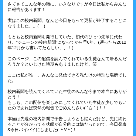
さてさてこんな年の瀬に、いきなりですが今日は私からみんな
に報告があります！
実はこの校内新聞、なんと今日をもって更新が終了することに
なりました。。(._.)
もともと校内新聞を発行していた、初代のひっつ先輩に代わ
り、"ジェーンの校内新聞"になってから早6年。(遡ったら2012
年12月から書いてたらしい、、！)
このページ、この配信を読んでくれている生徒なんて居るんだ
ろうか？といじけた時期もありましたけど。笑
ここは私が唯一、みんなに発信できる私だけの特別な場所でし
た。
校内新聞を読んでくれていた生徒のみんな今まで本当にありが
とう！
もしも、この配信を楽しみにしてくれていた生徒が少しでもい
たのであれば突然の報告でごめんなさい( ´△｀)！！
本当は先週の校内新聞で予告しようとも悩んだけど、先に終わ
ることが分かってる状態が自分的には嫌だったので、今日発表
&今日バイバイにしました( ＾∀＾)！