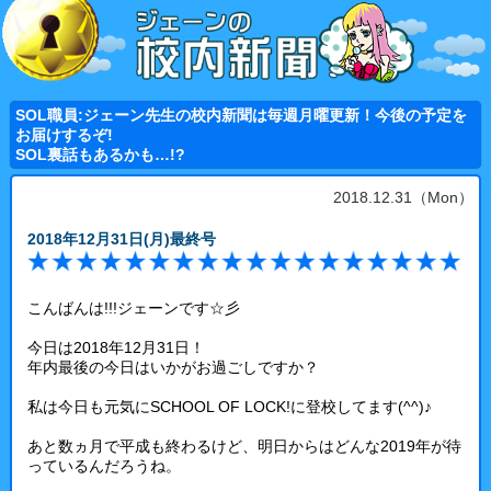
SOL職員:ジェーン先生の校内新聞は毎週月曜更新！今後の予定を
お届けするぞ!
SOL裏話もあるかも…!?
2018.12.31（Mon）
2018年12月31日(月)最終号
こんばんは!!!ジェーンです☆彡
今日は2018年12月31日！
年内最後の今日はいかがお過ごしですか？
私は今日も元気にSCHOOL OF LOCK!に登校してます(^^)♪
あと数ヵ月で平成も終わるけど、明日からはどんな2019年が待
っているんだろうね。