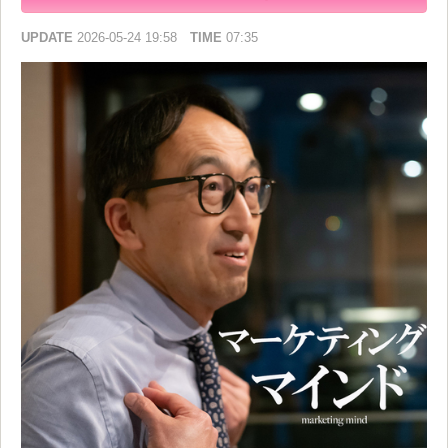
UPDATE
2026-05-24 19:58
TIME
07:35