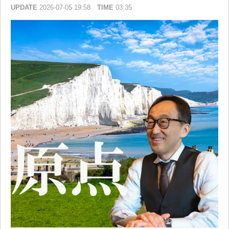
UPDATE
2026-07-05 19:58
TIME
03:35