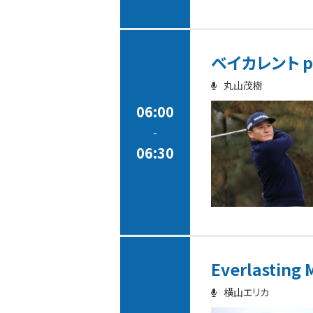
ベイカレント pr
丸山茂樹
06:00
-
06:30
Everlasting 
横山エリカ