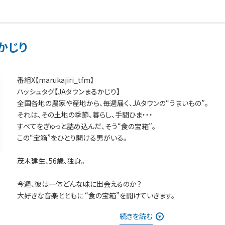
かじり
番組X【marukajiri_tfm】
ハッシュタグ【JAタウンまるかじり】
全国各地の農家や産地から、毎週届く、JAタウンの“うまいもの”。
それは、その土地の季節、暮らし、手間ひま・・・
すべてをぎゅっと詰め込んだ、そう“食の宝箱”。
この“宝箱”をひとり開ける男がいる。
茂木建生、56歳、独身。
今週、彼は一体どんな味に出会えるのか？
大好きな音楽とともに “食の宝箱”を開けていきます。
続きを読む
商品が気になったという方は「JAタウン」TOPページの