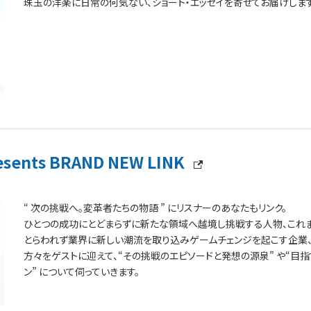
珠玉の洋楽に日常の何気ない、ショート・エッセイを寄せてお届けします
esents BRAND NEW LINK
“ 次の挑戦へ。変革者たちの物語 ” にリスナーのあなたもリンク。
ひとつの成功にとどまらずに新たな領域へ越境し挑戦する人物、これ
とらわれず業界に新しい潮流を取り込みゲームチェンジを起こす企業
方々をゲストに迎えて、“その挑戦のエピソードと発想の源泉” や“目指
ン” について伺っていきます。