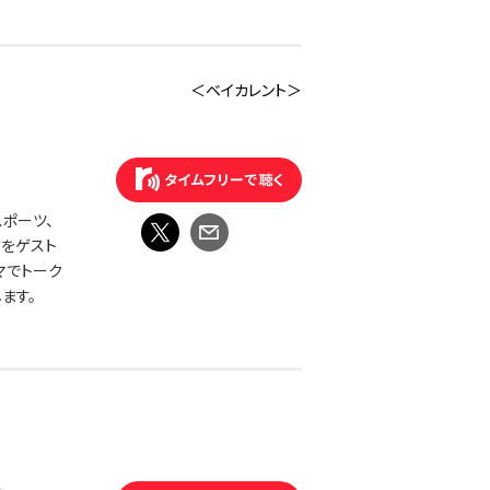
＜ベイカレント＞
ポーツ、
方をゲスト
マでトーク
ます。