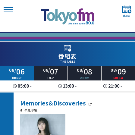
番組表
TIME TABLE
06
07
08
09
08/
08/
08/
08/
THURSDAY
FRIDAY
SATURDAY
SUNDAY
Memories＆Discoveries
早見沙織