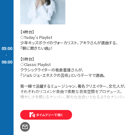
【4時台】
◇Today's Playlist
少年キッズボウイのヴォーカリスト、アキラさんが選曲する、
05:00
『朝に聴きたい曲』！
-
【5時台】
06:00
◇Classic Playlist
クラシックライターの板倉重雄さんが、
『ジョルジェ・エネスクの芸術』というテーマで選曲。
第一線で活躍するミュージシャン、著名クリエイター、文化人が、
それぞれのリコメンド楽曲で素敵な音楽空間をプロデュース。
懐かしさを感じるナンバー、新たな出会いとなるようなナンバー
等、幅広い世代に、時代を超えた邦・洋楽の名曲をお届け！
続きを読む