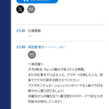
17:39～【 湖池屋歌エーーール 】
ちょっと疲れが見えてくるこの時間…曜日ごとの選曲テーマで、
働くアナタに音楽でエールを届けます！
毎週木曜のテーマは【スコーン！とハマるアンサーソング！】
嬉しかった事、悲しかった事、悩んでいる事、誰かに届けたい想い
などなど…
自由にメッセージをお送りください。
17:25
交通情報
届いたメッセージに対してスカロケが選んだ
---
「スコーン！とハマるアンサーソング」をお送りさせて頂きます。
さらにメッセージ紹介された方には
17:39
湖池屋 歌エーーーーール！
湖池屋お菓子詰め合わせをプレゼントします。
17:45〜【スカロケ 餃子の王将食堂〜いい話、ごちそうさまです】
手作りのアツアツ中華料理と“いい話”で
＜湖池屋＞
心もお腹もパワーチャージしてくれる餃子の王将食堂。
夕方5時台、ちょっと疲れが見えてくる時間。
今週も“お料理”と“いい話メッセージ”を紹介します。
まだお仕事をがんばる人も...アフター5を楽しむ人も...音
18:00～【 あなたにCongratulations! 】
楽でアナタの背中を押させてください！
自分の誕生日、大切な人の誕生日、初めて付き合った日、会社に
アナタのシチュエーションにピッタリハマる１曲で今日を
受かった日...
軽やかに乗り切りましょう！
両親の結婚記念日、何かを始めた日、周年などなど...
あなたが、お祝いしたいことはありませんか？
月曜日から木曜日まで、曜日替わりのテーマであなたの
スカロケから、あなたにCongratulations!の乾杯をお送りします！
参加をお待ちしています！
家事に、残業に忙しい毎日ですが一旦やめて、特別な日くらい乾