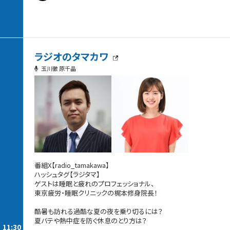
ラジオのタマカワ
玉川徹 原千晶
番組X【radio_tamakawa】
ハッシュタグ【ラジタマ】
ゲストは睡眠と疲れのプロフェッショナル、
東京疲労・睡眠クリニックの梶本修身院長！
酷暑も訪れる過酷な夏の夜を乗り切るには？
夏バテや熱中症を防ぐ休息のとり方は？
11:30