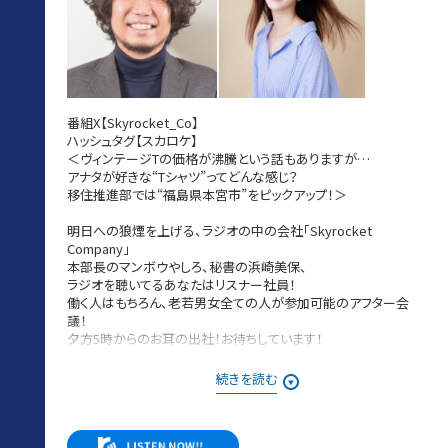
番組X【Skyrocket_Co】
ハッシュタグ【スカロケ】
＜ヴィンテージTの価格が沸騰という話もありますが…
アナタが好きな“Tシャツ”ってどんな感じ？
移住推進部では“福島県本宮市”をピックアップ！＞
明日への狼煙を上げる、ラジオの中の会社「Skyrocket
Company」
本部長のマンボウやしろ、秘書の浜崎美保、
ラジオを聴いてるあなたはリスナー社員！
働く人はもちろん、老若男女全ての人が参加可能のアフター会
議！
夕方5時からのお耳の出社！お待ちしています！
08月06日［木］は・・・
続きを読む
本日の議題は「イチオシTシャツ案件〜この夏の一軍です」
メッセージは番組HPもしくは番組アプリにある
社内掲示板からお送りください。