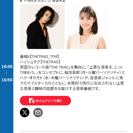
戸塚祥太（A.B.C-Z） 森音朱里
番組X【THETRAD_TFM】
ハッシュタグ【THETRAD】
16:00
架空のレコード店『THE TRAD』を舞台に、「上質な音楽を、じっく
り味わう。」をコンセプトに、稲垣吾郎（月・火曜パーソナリティ）と
-
ハマ・オカモト（水・木曜パーソナリティ）が、各音楽ジャンルに秀
16:50
でたマイスターたちとともに、本質的で流行に左右されない上質
な音楽と趣味の話題をお届けする音楽番組です。