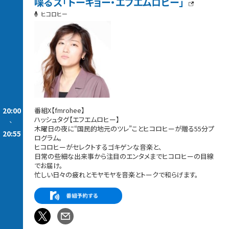
喋るズ「トーキョー・エフエムロヒー」
ヒコロヒー
20:00
番組X【fmrohee】
ハッシュタグ【エフエムロヒー】
-
木曜日の夜に“国民的地元のツレ”ことヒコロヒーが贈る55分プ
20:55
ログラム。
ヒコロヒーがセレクトするゴキゲンな音楽と、
日常の些細な出来事から注目のエンタメまでヒコロヒーの目線
でお届け。
忙しい日々の疲れとモヤモヤを音楽とトークで和らげます。