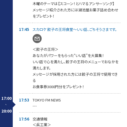
杯しましょう！
木曜のテーマは【スコーン！とハマるアンサーソング】
メッセージを紹介された方には、番組からプレゼント差し上げま
メッセージ紹介された方には湖池屋お菓子詰め合わせ
す。
をプレゼント！
18:15～【 スカロケ移住推進部 】
“移住のプロ！”
17:45
スカロケ 餃子の王将食堂～いい話、ごちそうさまです。
雑誌「TURNS」プロデューサー【 堀口正裕 】さんが
最新の移住事情をお届けしていきます。
今回は、【 福島県本宮市 】をピックアップ！
堀口さんへ移住に関する情報や質問などもお待ちしています。
＜餃子の王将＞
あなたがパワーをもらった“いい話”を大募集！
18:40～【 押忍！スカロケ道場 】
浜崎師範が極上な喝をあなたに注入！
いい話で心を満たし、餃子の王将のメニューでおなかを
みなさんの勝負時のメッセージをお待ちしています。
満たします。
紹介された方には【 眠眠打破1ケース10本入り】をプレゼント。
メッセージが採用された方には餃子の王将で使用でき
メッセージはスカロケのアプリ、またはホームページから！
る
お食事券3000円分をプレゼント！
19:05～【 スカロケ一番搾り～1番カラオケ 】
曜日替わりでスカロケの一番搾りなコーナーをお届けしていま
すが、
17:00
17:53
TOKYO FM NEWS
木曜日は「一番カラオケ」
-
---
あなたの今の気持ちを曲に乗せて、こっそり一番だけ歌ってくだ
20:00
さい！
見事歌いきった方には「KIRIN 一番搾り」をプレゼント！
17:56
交通情報
詳しくは我が社のアプリ＆HPをご覧ください。
＜呉工業＞