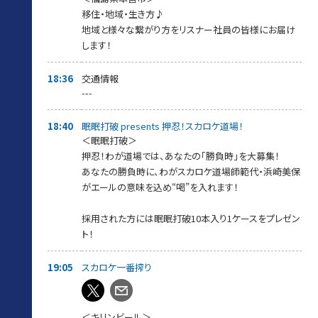
移住・地域・生き方♪
地域と様々な繋がり方をリスナー社員の皆様にお届け
します！
18:36
交通情報
---
18:40
眠眠打破 presents 押忍！スカロケ道場！
＜眠眠打破＞
押忍！わが道場では、あなたの「勝負時」を大募集！
あなたの勝負時に、わがスカロケ道場師範代・浜崎美保
がエールの意味を込め“喝”を入れます！
採用された方には眠眠打破10本入り1ケースをプレゼン
ト！
19:05
スカロケ一番搾り
＜キリンビール＞