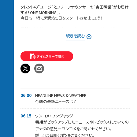
タレントの"ユージ"とフリーアナウンサーの"吉田明世"がお届け
する「ONE MORNING」。
今日も一緒に素敵な1日をスタートさせましょう！
日替わりのリスナーアンケート＜ワンコメ・ワンジャッジ＞
番組Xでのアンケート
続きを読む
⇨投票は
★ONE MORNING 公式Xで実施！★
また「#ワンモ」であ
なたの声=ワンコメを募集中です！
みなさんからの「BEST HITS REQUEST」もHPから募集中！！
採用された方には番組オリジナルステッカーをプレゼントしてい
ます。
＊時間多少前後する場合があります。
また、内容も一部変更となる場合があります＊
06:00
HEADLINE NEWS & WEATHER
今朝の最新ニュースは？
06:15
ワンコメ・ワンジャッジ
番組がピックアップしたニュースやトピックスについての
アナタの意見＝ワンコメをお聞かせください。
詳しくは番組公式Xをご覧ください。