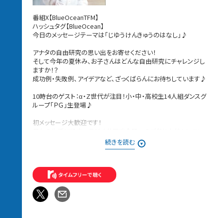
番組X【BlueOceanTFM】
ハッシュタグ【BlueOcean】
今日のメッセージテーマは「じゆうけんきゅうのはなし」♪
アナタの自由研究の思い出をお寄せください！
そして今年の夏休み、お子さんはどんな自由研究にチャレンジし
ますか！？
成功例・失敗例、アイデアなど、ざっくばらんにお待ちしています♪
10時台のゲスト：α・Z世代が注目！小・中・高校生14人組ダンスグ
ループ「ＰＧ」生登場♪
初メッセージ大歓迎です！
日々の生活に役立つラジオ井戸端会議へのご参加お待ちしてい
ます！
続きを読む
メッセージは、Blue Oceanのウェブサイト、メッセージフォームか
ら♪