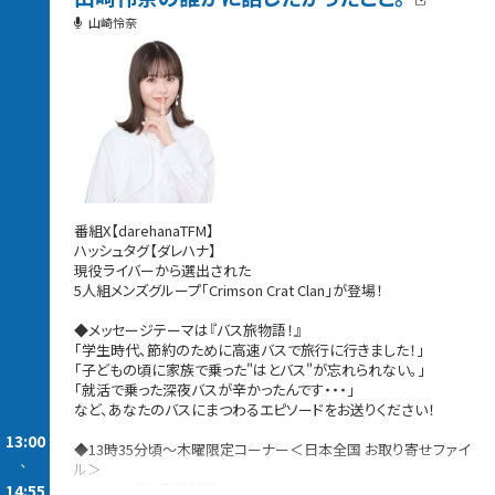
山崎怜奈
番組X【darehanaTFM】
ハッシュタグ【ダレハナ】
現役ライバーから選出された
5人組メンズグループ「Crimson Crat Clan」が登場！
◆メッセージテーマは『バス旅物語！』
「学生時代、節約のために高速バスで旅行に行きました！」
「子どもの頃に家族で乗った"はとバス"が忘れられない。」
「就活で乗った深夜バスが辛かったんです・・・」
など、あなたのバスにまつわるエピソードをお送りください！
13:00
◆13時35分頃〜木曜限定コーナー＜日本全国 お取り寄せファイ
-
ル＞
ついに47都道府県制覇！
14:55