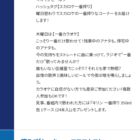
ハッシュタグ【スカロケ一番搾り】
曜日替わりでスカロケの一番搾りなコーナーをお届け
します！
木曜日は【一番カラオケ】
こっそり一番だけ歌わせて！残業中のアナタも、帰宅中
のアナタも、
今の気持ちをストレートに曲に乗っけて、ラジオで"一番
だけ"歌ってみませんか？
誰もいない会議室でこっそり？それとも家で熱唱？
自慢の歌声と美味しいビールで今夜は喉を鳴らしましょ
う。
カラオケに自信がない方でも是非ご参加ください！複数
人参加もOKです！
見事、番組内で歌われた方には『キリン 一番搾り 350ml
缶 1ケース (24本入)』をプレゼントします。