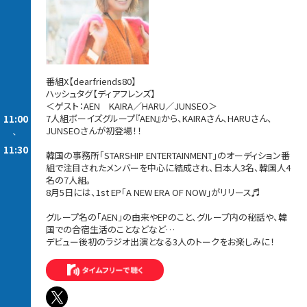
番組X【dearfriends80】
ハッシュタグ【ディアフレンズ】
＜ゲスト：AEN KAIRA／HARU／JUNSEO＞
11:00
7人組ボーイズグループ『AEN』から、KAIRAさん、HARUさん、
JUNSEOさんが初登場！！
-
11:30
韓国の事務所「STARSHIP ENTERTAINMENT」のオーディション番
組で注目されたメンバーを中心に結成され、日本人3名、韓国人4
名の7人組。
8月5日には、1st EP「A NEW ERA OF NOW」がリリース♬
グループ名の「AEN」の由来やEPのこと、グループ内の秘話や、韓
国での合宿生活のことなどなど…
デビュー後初のラジオ出演となる3人のトークをお楽しみに！