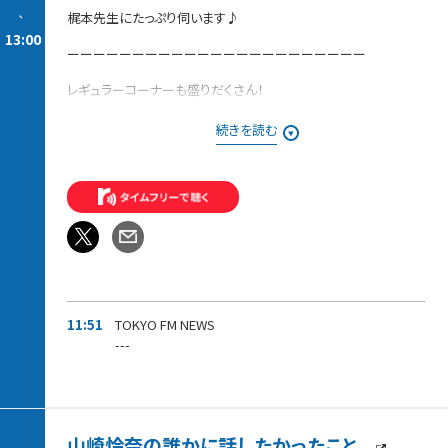
-
梶本先生にたっぷり伺います♪
13:00
ーーーーーーーーーーーーーーーーーーーーーーー
レギュラーコーナーも盛りだくさん！
【今週の「ピックアップ」】
続きを読む
今、玉川徹が注目するニュースを独自目線で解説します。
【発掘！ラジタマ100名曲〜20世紀編〜】
みなさんが推したい20世紀の名曲を募集中！！
番組でご紹介した方には、
「ラジタマ」オリジナルステッカーをプレゼントします。
11:51
TOKYO FM NEWS
---
山崎怜奈の誰かに話したかったこと。