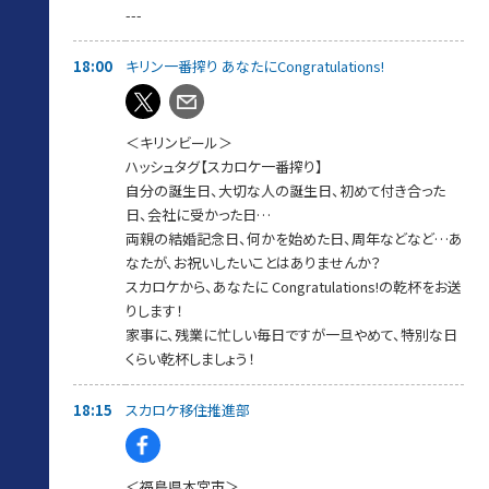
---
番組PODCAST
https://www.tfm.co.jp/podcast/sky/
18:00
キリン一番搾り あなたにCongratulations!
＜キリンビール＞
ハッシュタグ【スカロケ一番搾り】
自分の誕生日、大切な人の誕生日、初めて付き合った
日、会社に受かった日…
両親の結婚記念日、何かを始めた日、周年などなど…あ
なたが、お祝いしたいことはありませんか？
スカロケから、あなたに Congratulations!の乾杯をお送
りします！
家事に、残業に忙しい毎日ですが一旦やめて、特別な日
くらい乾杯しましょう！
18:15
スカロケ移住推進部
＜福島県本宮市＞