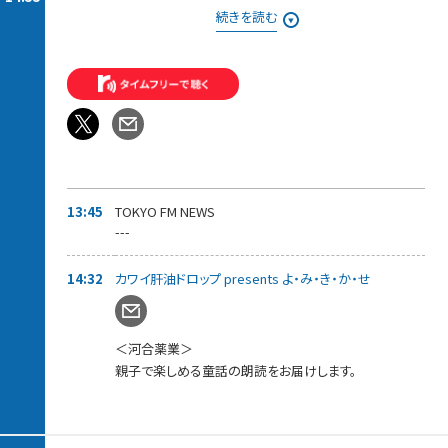
それでも、お取り寄せの旅は終わらない・・・！
続きを読む
東京にいながらにしてうまいものをお取り寄せできる、このすば
らしき世界。
知っていれば、ギフトに、家族や仲間と一緒に、自分へのご褒美
に、
いろんなシーンで役に立つお取り寄せの逸品を紹介。
◆13時55分ごろ〜ゲスト：5人組メンズグループ「Crimson Crat
Clan」
現役ライバーから選出された5人組メンズグループ「Crimson
Crat Clan」から、
「ターゴ・C・マーキス」さんと「ミナト・C・エンペラー 」さん が登
13:45
TOKYO FM NEWS
場！
---
先月リリースされた新曲「DO YOU WANNA DANCE?」についてお
話を伺っていきます。
14:32
カワイ肝油ドロップ presents よ・み・き・か・せ
＜河合薬業＞
親子で楽しめる童話の朗読をお届けします。