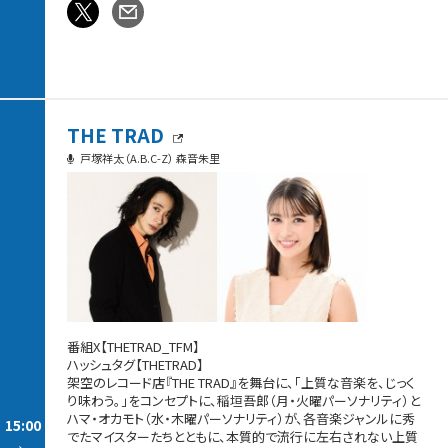
THE TRAD
戸塚祥太（A.B.C-Z） 森音朱里
番組X【THETRAD_TFM】
ハッシュタグ【THETRAD】
架空のレコード店『THE TRAD』を舞台に、「上質な音楽を、じっく
り味わう。」をコンセプトに、稲垣吾郎（月・火曜パーソナリティ）と
ハマ・オカモト（水・木曜パーソナリティ）が、各音楽ジャンルに秀
15:00
でたマイスターたちとともに、本質的で流行に左右されない上質
-