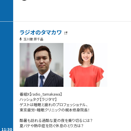
ラジオのタマカワ
玉川徹 原千晶
番組X【radio_tamakawa】
ハッシュタグ【ラジタマ】
ゲストは睡眠と疲れのプロフェッショナル、
東京疲労・睡眠クリニックの梶本修身院長！
酷暑も訪れる過酷な夏の夜を乗り切るには？
夏バテや熱中症を防ぐ休息のとり方は？
11:30