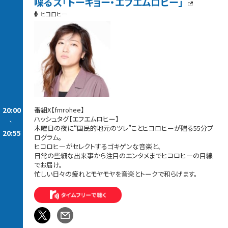
喋るズ「トーキョー・エフエムロヒー」
ヒコロヒー
20:00
番組X【fmrohee】
ハッシュタグ【エフエムロヒー】
-
木曜日の夜に“国民的地元のツレ”ことヒコロヒーが贈る55分プ
20:55
ログラム。
ヒコロヒーがセレクトするゴキゲンな音楽と、
日常の些細な出来事から注目のエンタメまでヒコロヒーの目線
でお届け。
忙しい日々の疲れとモヤモヤを音楽とトークで和らげます。