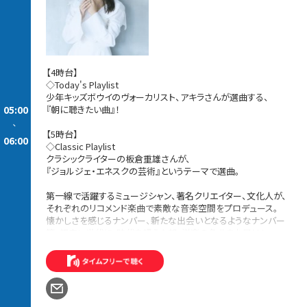
【4時台】
◇Today's Playlist
少年キッズボウイのヴォーカリスト、アキラさんが選曲する、
05:00
『朝に聴きたい曲』！
-
【5時台】
06:00
◇Classic Playlist
クラシックライターの板倉重雄さんが、
『ジョルジェ・エネスクの芸術』というテーマで選曲。
第一線で活躍するミュージシャン、著名クリエイター、文化人が、
それぞれのリコメンド楽曲で素敵な音楽空間をプロデュース。
懐かしさを感じるナンバー、新たな出会いとなるようなナンバー
等、幅広い世代に、時代を超えた邦・洋楽の名曲をお届け！
続きを読む