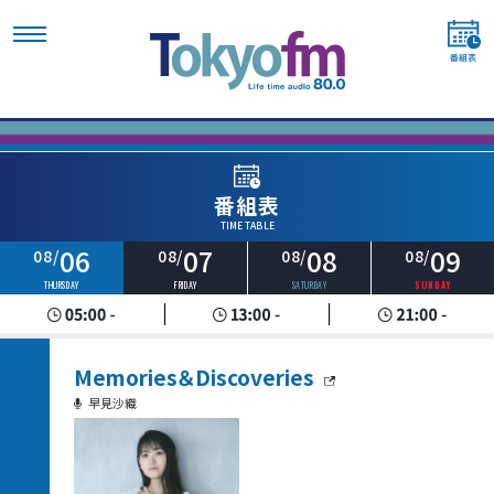
番組表
TIME TABLE
06
07
08
09
08/
08/
08/
08/
THURSDAY
FRIDAY
SATURDAY
SUNDAY
Memories＆Discoveries
早見沙織