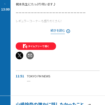
-
梶本先生にたっぷり伺います♪
13:00
ーーーーーーーーーーーーーーーーーーーーーーー
レギュラーコーナーも盛りだくさん！
【今週の「ピックアップ」】
続きを読む
今、玉川徹が注目するニュースを独自目線で解説します。
【発掘！ラジタマ100名曲〜20世紀編〜】
みなさんが推したい20世紀の名曲を募集中！！
番組でご紹介した方には、
「ラジタマ」オリジナルステッカーをプレゼントします。
11:51
TOKYO FM NEWS
---
山崎怜奈の誰かに話したかったこと。