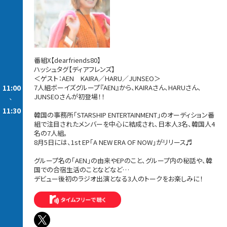
番組X【dearfriends80】
ハッシュタグ【ディアフレンズ】
＜ゲスト：AEN KAIRA／HARU／JUNSEO＞
11:00
7人組ボーイズグループ『AEN』から、KAIRAさん、HARUさん、
JUNSEOさんが初登場！！
-
11:30
韓国の事務所「STARSHIP ENTERTAINMENT」のオーディション番
組で注目されたメンバーを中心に結成され、日本人3名、韓国人4
名の7人組。
8月5日には、1st EP「A NEW ERA OF NOW」がリリース♬
グループ名の「AEN」の由来やEPのこと、グループ内の秘話や、韓
国での合宿生活のことなどなど…
デビュー後初のラジオ出演となる3人のトークをお楽しみに！