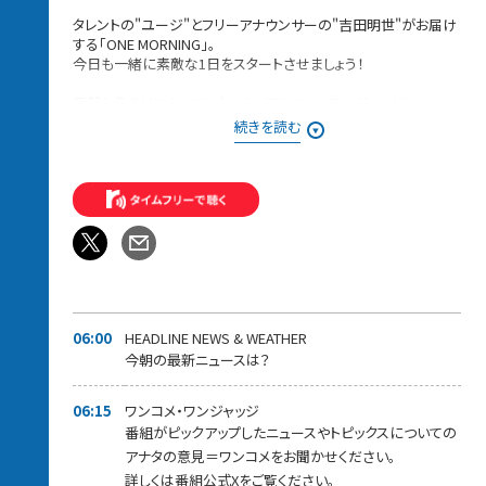
タレントの"ユージ"とフリーアナウンサーの"吉田明世"がお届け
する「ONE MORNING」。
今日も一緒に素敵な1日をスタートさせましょう！
日替わりのリスナーアンケート＜ワンコメ・ワンジャッジ＞
番組Xでのアンケート
続きを読む
⇨投票は
★ONE MORNING 公式Xで実施！★
また「#ワンモ」であ
なたの声=ワンコメを募集中です！
みなさんからの「BEST HITS REQUEST」もHPから募集中！！
採用された方には番組オリジナルステッカーをプレゼントしてい
ます。
＊時間多少前後する場合があります。
また、内容も一部変更となる場合があります＊
06:00
HEADLINE NEWS & WEATHER
今朝の最新ニュースは？
06:15
ワンコメ・ワンジャッジ
番組がピックアップしたニュースやトピックスについての
アナタの意見＝ワンコメをお聞かせください。
詳しくは番組公式Xをご覧ください。