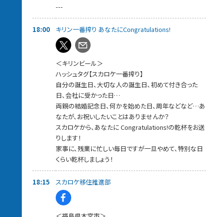
---
番組PODCAST
https://www.tfm.co.jp/podcast/sky/
18:00
キリン一番搾り あなたにCongratulations!
＜キリンビール＞
ハッシュタグ【スカロケ一番搾り】
自分の誕生日、大切な人の誕生日、初めて付き合った
日、会社に受かった日…
両親の結婚記念日、何かを始めた日、周年などなど…あ
なたが、お祝いしたいことはありませんか？
スカロケから、あなたに Congratulations!の乾杯をお送
りします！
家事に、残業に忙しい毎日ですが一旦やめて、特別な日
くらい乾杯しましょう！
18:15
スカロケ移住推進部
＜福島県本宮市＞