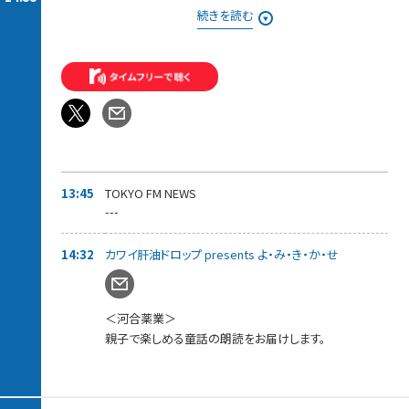
それでも、お取り寄せの旅は終わらない・・・！
続きを読む
東京にいながらにしてうまいものをお取り寄せできる、このすば
らしき世界。
知っていれば、ギフトに、家族や仲間と一緒に、自分へのご褒美
に、
いろんなシーンで役に立つお取り寄せの逸品を紹介。
◆13時55分ごろ〜ゲスト：5人組メンズグループ「Crimson Crat
Clan」
現役ライバーから選出された5人組メンズグループ「Crimson
Crat Clan」から、
「ターゴ・C・マーキス」さんと「ミナト・C・エンペラー 」さん が登
13:45
TOKYO FM NEWS
場！
---
先月リリースされた新曲「DO YOU WANNA DANCE?」についてお
話を伺っていきます。
14:32
カワイ肝油ドロップ presents よ・み・き・か・せ
＜河合薬業＞
親子で楽しめる童話の朗読をお届けします。