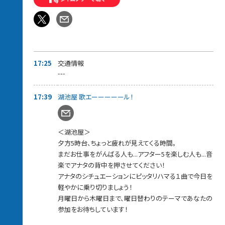
17:39～【 湖池屋歌エーーール 】
ちょっと疲れが見えてくるこの時間…曜日ごとの選曲テーマで、
働くアナタに音楽でエールを届けます！
毎週木曜のテーマは【スコーン！とハマるアンサーソング！】
嬉しかった事、悲しかった事、悩んでいる事、誰かに届けたい想い
などなど…
自由にメッセージをお送りください。
17:25
交通情報
届いたメッセージに対してスカロケが選んだ
---
「スコーン！とハマるアンサーソング」をお送りさせて頂きます。
さらにメッセージ紹介された方には
17:39
湖池屋 歌エーーーーール！
湖池屋お菓子詰め合わせをプレゼントします。
17:45〜【スカロケ 餃子の王将食堂〜いい話、ごちそうさまです】
手作りのアツアツ中華料理と“いい話”で
＜湖池屋＞
心もお腹もパワーチャージしてくれる餃子の王将食堂。
夕方5時台、ちょっと疲れが見えてくる時間。
今週も“お料理”と“いい話メッセージ”を紹介します。
まだお仕事をがんばる人も...アフター5を楽しむ人も...音
18:00～【 あなたにCongratulations! 】
楽でアナタの背中を押させてください！
自分の誕生日、大切な人の誕生日、初めて付き合った日、会社に
アナタのシチュエーションにピッタリハマる１曲で今日を
受かった日...
軽やかに乗り切りましょう！
両親の結婚記念日、何かを始めた日、周年などなど...
あなたが、お祝いしたいことはありませんか？
月曜日から木曜日まで、曜日替わりのテーマであなたの
スカロケから、あなたにCongratulations!の乾杯をお送りします！
参加をお待ちしています！
家事に、残業に忙しい毎日ですが一旦やめて、特別な日くらい乾