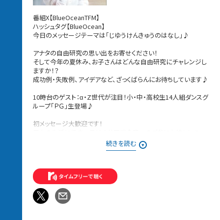
番組X【BlueOceanTFM】
ハッシュタグ【BlueOcean】
今日のメッセージテーマは「じゆうけんきゅうのはなし」♪
アナタの自由研究の思い出をお寄せください！
そして今年の夏休み、お子さんはどんな自由研究にチャレンジし
ますか！？
成功例・失敗例、アイデアなど、ざっくばらんにお待ちしています♪
10時台のゲスト：α・Z世代が注目！小・中・高校生14人組ダンスグ
ループ「ＰＧ」生登場♪
初メッセージ大歓迎です！
日々の生活に役立つラジオ井戸端会議へのご参加お待ちしてい
ます！
続きを読む
メッセージは、Blue Oceanのウェブサイト、メッセージフォームか
ら♪