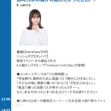
山崎怜奈
番組X【darehanaTFM】
ハッシュタグ【ダレハナ】
現役ライバーから選出された
5人組メンズグループ「Crimson Crat Clan」が登場！
◆メッセージテーマは『バス旅物語！』
「学生時代、節約のために高速バスで旅行に行きました！」
「子どもの頃に家族で乗った"はとバス"が忘れられない。」
「就活で乗った深夜バスが辛かったんです・・・」
など、あなたのバスにまつわるエピソードをお送りください！
13:00
◆13時35分頃〜木曜限定コーナー＜日本全国 お取り寄せファイ
-
ル＞
ついに47都道府県制覇！
14:55