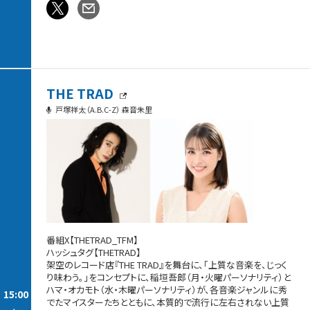
THE TRAD
戸塚祥太（A.B.C-Z） 森音朱里
番組X【THETRAD_TFM】
ハッシュタグ【THETRAD】
架空のレコード店『THE TRAD』を舞台に、「上質な音楽を、じっく
り味わう。」をコンセプトに、稲垣吾郎（月・火曜パーソナリティ）と
ハマ・オカモト（水・木曜パーソナリティ）が、各音楽ジャンルに秀
15:00
でたマイスターたちとともに、本質的で流行に左右されない上質
-