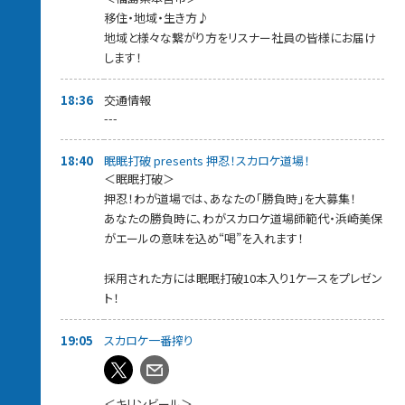
移住・地域・生き方♪
地域と様々な繋がり方をリスナー社員の皆様にお届け
します！
18:36
交通情報
---
18:40
眠眠打破 presents 押忍！スカロケ道場！
＜眠眠打破＞
押忍！わが道場では、あなたの「勝負時」を大募集！
あなたの勝負時に、わがスカロケ道場師範代・浜崎美保
がエールの意味を込め“喝”を入れます！
採用された方には眠眠打破10本入り1ケースをプレゼン
ト！
19:05
スカロケ一番搾り
＜キリンビール＞