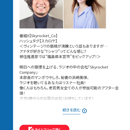
番組X【Skyrocket_Co】
ハッシュタグ【スカロケ】
＜ヴィンテージTの価格が沸騰という話もありますが…
アナタが好きな“Tシャツ”ってどんな感じ？
移住推進部では“福島県本宮市”をピックアップ！＞
明日への狼煙を上げる、ラジオの中の会社「Skyrocket
Company」
本部長のマンボウやしろ、秘書の浜崎美保、
ラジオを聴いてるあなたはリスナー社員！
働く人はもちろん、老若男女全ての人が参加可能のアフター会
議！
夕方5時からのお耳の出社！お待ちしています！
08月06日［木］は・・・
続きを読む
本日の議題は「イチオシTシャツ案件〜この夏の一軍です」
メッセージは番組HPもしくは番組アプリにある
社内掲示板からお送りください。