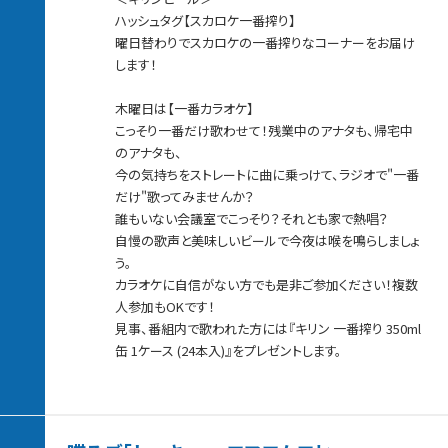
ハッシュタグ【スカロケ一番搾り】
曜日替わりでスカロケの一番搾りなコーナーをお届け
します！
木曜日は【一番カラオケ】
こっそり一番だけ歌わせて！残業中のアナタも、帰宅中
のアナタも、
今の気持ちをストレートに曲に乗っけて、ラジオで"一番
だけ"歌ってみませんか？
誰もいない会議室でこっそり？それとも家で熱唱？
自慢の歌声と美味しいビールで今夜は喉を鳴らしましょ
う。
カラオケに自信がない方でも是非ご参加ください！複数
人参加もOKです！
見事、番組内で歌われた方には『キリン 一番搾り 350ml
缶 1ケース (24本入)』をプレゼントします。