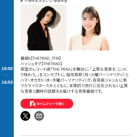
戸塚祥太（A.B.C-Z） 森音朱里
番組X【THETRAD_TFM】
ハッシュタグ【THETRAD】
16:00
架空のレコード店『THE TRAD』を舞台に、「上質な音楽を、じっく
り味わう。」をコンセプトに、稲垣吾郎（月・火曜パーソナリティ）と
-
ハマ・オカモト（水・木曜パーソナリティ）が、各音楽ジャンルに秀
16:50
でたマイスターたちとともに、本質的で流行に左右されない上質
な音楽と趣味の話題をお届けする音楽番組です。