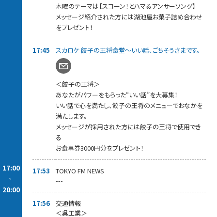
杯しましょう！
木曜のテーマは【スコーン！とハマるアンサーソング】
メッセージを紹介された方には、番組からプレゼント差し上げま
メッセージ紹介された方には湖池屋お菓子詰め合わせ
す。
をプレゼント！
18:15～【 スカロケ移住推進部 】
“移住のプロ！”
17:45
スカロケ 餃子の王将食堂～いい話、ごちそうさまです。
雑誌「TURNS」プロデューサー【 堀口正裕 】さんが
最新の移住事情をお届けしていきます。
今回は、【 福島県本宮市 】をピックアップ！
堀口さんへ移住に関する情報や質問などもお待ちしています。
＜餃子の王将＞
あなたがパワーをもらった“いい話”を大募集！
18:40～【 押忍！スカロケ道場 】
浜崎師範が極上な喝をあなたに注入！
いい話で心を満たし、餃子の王将のメニューでおなかを
みなさんの勝負時のメッセージをお待ちしています。
満たします。
紹介された方には【 眠眠打破1ケース10本入り】をプレゼント。
メッセージが採用された方には餃子の王将で使用でき
メッセージはスカロケのアプリ、またはホームページから！
る
お食事券3000円分をプレゼント！
19:05～【 スカロケ一番搾り～1番カラオケ 】
曜日替わりでスカロケの一番搾りなコーナーをお届けしていま
すが、
17:00
17:53
TOKYO FM NEWS
木曜日は「一番カラオケ」
-
---
あなたの今の気持ちを曲に乗せて、こっそり一番だけ歌ってくだ
20:00
さい！
見事歌いきった方には「KIRIN 一番搾り」をプレゼント！
17:56
交通情報
詳しくは我が社のアプリ＆HPをご覧ください。
＜呉工業＞