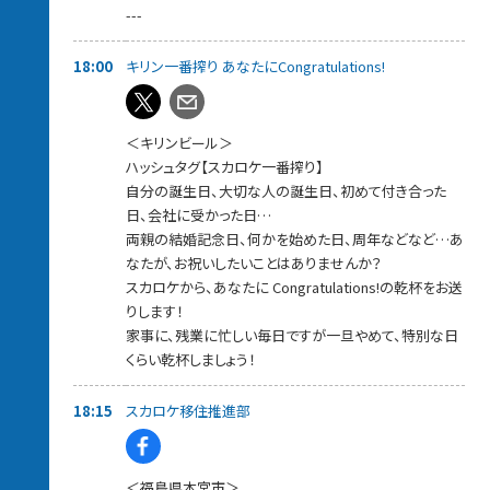
---
番組PODCAST
https://www.tfm.co.jp/podcast/sky/
18:00
キリン一番搾り あなたにCongratulations!
＜キリンビール＞
ハッシュタグ【スカロケ一番搾り】
自分の誕生日、大切な人の誕生日、初めて付き合った
日、会社に受かった日…
両親の結婚記念日、何かを始めた日、周年などなど…あ
なたが、お祝いしたいことはありませんか？
スカロケから、あなたに Congratulations!の乾杯をお送
りします！
家事に、残業に忙しい毎日ですが一旦やめて、特別な日
くらい乾杯しましょう！
18:15
スカロケ移住推進部
＜福島県本宮市＞