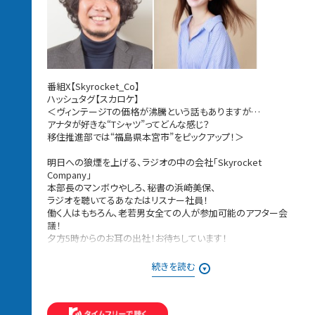
番組X【Skyrocket_Co】
ハッシュタグ【スカロケ】
＜ヴィンテージTの価格が沸騰という話もありますが…
アナタが好きな“Tシャツ”ってどんな感じ？
移住推進部では“福島県本宮市”をピックアップ！＞
明日への狼煙を上げる、ラジオの中の会社「Skyrocket
Company」
本部長のマンボウやしろ、秘書の浜崎美保、
ラジオを聴いてるあなたはリスナー社員！
働く人はもちろん、老若男女全ての人が参加可能のアフター会
議！
夕方5時からのお耳の出社！お待ちしています！
08月06日［木］は・・・
続きを読む
本日の議題は「イチオシTシャツ案件〜この夏の一軍です」
メッセージは番組HPもしくは番組アプリにある
社内掲示板からお送りください。