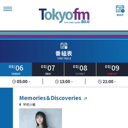
番組表
TIME TABLE
06
07
08
09
08/
08/
08/
08/
THURSDAY
FRIDAY
SATURDAY
SUNDAY
Memories＆Discoveries
早見沙織