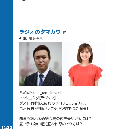
ラジオのタマカワ
玉川徹 原千晶
番組X【radio_tamakawa】
ハッシュタグ【ラジタマ】
ゲストは睡眠と疲れのプロフェッショナル、
東京疲労・睡眠クリニックの梶本修身院長！
酷暑も訪れる過酷な夏の夜を乗り切るには？
夏バテや熱中症を防ぐ休息のとり方は？
11:30