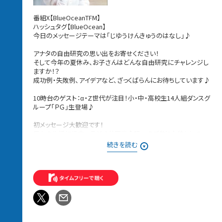
番組X【BlueOceanTFM】
ハッシュタグ【BlueOcean】
今日のメッセージテーマは「じゆうけんきゅうのはなし」♪
アナタの自由研究の思い出をお寄せください！
そして今年の夏休み、お子さんはどんな自由研究にチャレンジし
ますか！？
成功例・失敗例、アイデアなど、ざっくばらんにお待ちしています♪
10時台のゲスト：α・Z世代が注目！小・中・高校生14人組ダンスグ
ループ「ＰＧ」生登場♪
初メッセージ大歓迎です！
日々の生活に役立つラジオ井戸端会議へのご参加お待ちしてい
ます！
続きを読む
メッセージは、Blue Oceanのウェブサイト、メッセージフォームか
ら♪