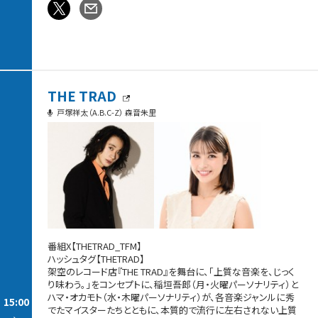
THE TRAD
戸塚祥太（A.B.C-Z） 森音朱里
番組X【THETRAD_TFM】
ハッシュタグ【THETRAD】
架空のレコード店『THE TRAD』を舞台に、「上質な音楽を、じっく
り味わう。」をコンセプトに、稲垣吾郎（月・火曜パーソナリティ）と
ハマ・オカモト（水・木曜パーソナリティ）が、各音楽ジャンルに秀
15:00
でたマイスターたちとともに、本質的で流行に左右されない上質
-