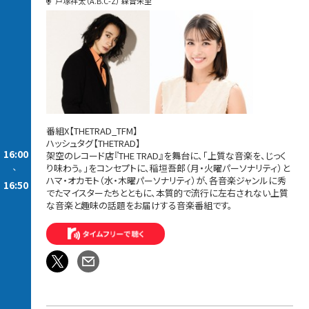
戸塚祥太（A.B.C-Z） 森音朱里
番組X【THETRAD_TFM】
ハッシュタグ【THETRAD】
16:00
架空のレコード店『THE TRAD』を舞台に、「上質な音楽を、じっく
り味わう。」をコンセプトに、稲垣吾郎（月・火曜パーソナリティ）と
-
ハマ・オカモト（水・木曜パーソナリティ）が、各音楽ジャンルに秀
16:50
でたマイスターたちとともに、本質的で流行に左右されない上質
な音楽と趣味の話題をお届けする音楽番組です。