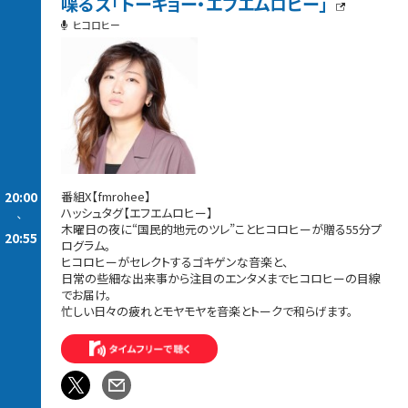
喋るズ「トーキョー・エフエムロヒー」
ヒコロヒー
20:00
番組X【fmrohee】
ハッシュタグ【エフエムロヒー】
-
木曜日の夜に“国民的地元のツレ”ことヒコロヒーが贈る55分プ
20:55
ログラム。
ヒコロヒーがセレクトするゴキゲンな音楽と、
日常の些細な出来事から注目のエンタメまでヒコロヒーの目線
でお届け。
忙しい日々の疲れとモヤモヤを音楽とトークで和らげます。