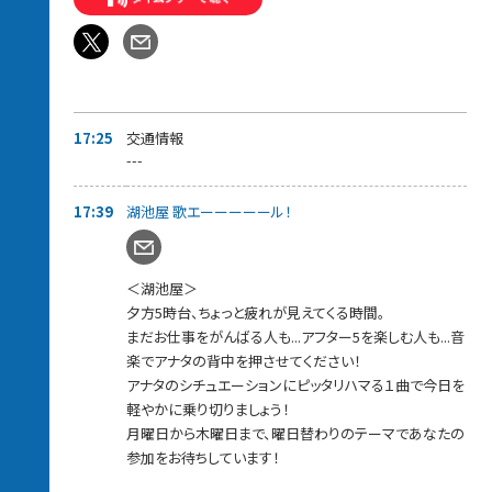
17:39～【 湖池屋歌エーーール 】
ちょっと疲れが見えてくるこの時間…曜日ごとの選曲テーマで、
働くアナタに音楽でエールを届けます！
毎週木曜のテーマは【スコーン！とハマるアンサーソング！】
嬉しかった事、悲しかった事、悩んでいる事、誰かに届けたい想い
などなど…
自由にメッセージをお送りください。
17:25
交通情報
届いたメッセージに対してスカロケが選んだ
---
「スコーン！とハマるアンサーソング」をお送りさせて頂きます。
さらにメッセージ紹介された方には
17:39
湖池屋 歌エーーーーール！
湖池屋お菓子詰め合わせをプレゼントします。
17:45〜【スカロケ 餃子の王将食堂〜いい話、ごちそうさまです】
手作りのアツアツ中華料理と“いい話”で
＜湖池屋＞
心もお腹もパワーチャージしてくれる餃子の王将食堂。
夕方5時台、ちょっと疲れが見えてくる時間。
今週も“お料理”と“いい話メッセージ”を紹介します。
まだお仕事をがんばる人も...アフター5を楽しむ人も...音
18:00～【 あなたにCongratulations! 】
楽でアナタの背中を押させてください！
自分の誕生日、大切な人の誕生日、初めて付き合った日、会社に
アナタのシチュエーションにピッタリハマる１曲で今日を
受かった日...
軽やかに乗り切りましょう！
両親の結婚記念日、何かを始めた日、周年などなど...
あなたが、お祝いしたいことはありませんか？
月曜日から木曜日まで、曜日替わりのテーマであなたの
スカロケから、あなたにCongratulations!の乾杯をお送りします！
参加をお待ちしています！
家事に、残業に忙しい毎日ですが一旦やめて、特別な日くらい乾