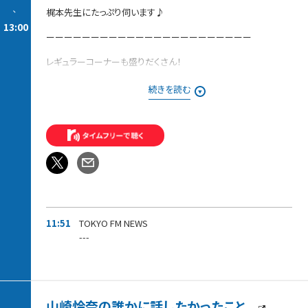
-
梶本先生にたっぷり伺います♪
13:00
ーーーーーーーーーーーーーーーーーーーーーーー
レギュラーコーナーも盛りだくさん！
【今週の「ピックアップ」】
続きを読む
今、玉川徹が注目するニュースを独自目線で解説します。
【発掘！ラジタマ100名曲〜20世紀編〜】
みなさんが推したい20世紀の名曲を募集中！！
番組でご紹介した方には、
「ラジタマ」オリジナルステッカーをプレゼントします。
11:51
TOKYO FM NEWS
---
山崎怜奈の誰かに話したかったこと。