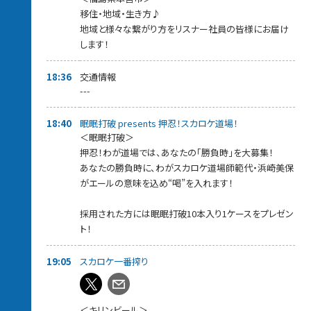
移住・地域・生き方♪
地域と様々な繋がり方をリスナー社員の皆様にお届け
します！
18:36
交通情報
---
18:40
眠眠打破 presents 押忍！スカロケ道場！
＜眠眠打破＞
押忍！わが道場では、あなたの「勝負時」を大募集！
あなたの勝負時に、わがスカロケ道場師範代・浜崎美保
がエールの意味を込め“喝”を入れます！
採用された方には眠眠打破10本入り1ケースをプレゼン
ト！
19:05
スカロケ一番搾り
＜キリンビール＞