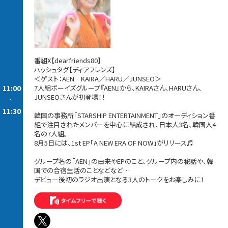
番組X【dearfriends80】
ハッシュタグ【ディアフレンズ】
＜ゲスト：AEN KAIRA／HARU／JUNSEO＞
11:00
7人組ボーイズグループ『AEN』から、KAIRAさん、HARUさん、
JUNSEOさんが初登場！！
-
11:30
韓国の事務所「STARSHIP ENTERTAINMENT」のオーディション番
組で注目されたメンバーを中心に結成され、日本人3名、韓国人4
名の7人組。
8月5日には、1st EP「A NEW ERA OF NOW」がリリース♬
グループ名の「AEN」の由来やEPのこと、グループ内の秘話や、韓
国での合宿生活のことなどなど…
デビュー後初のラジオ出演となる3人のトークをお楽しみに！