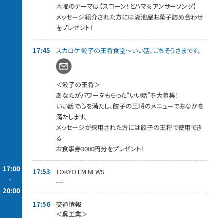
杯しましょう！
木曜のテーマは【スコーン！とハマるアンサーソング】
メッセージを紹介された方には、番組からプレゼント差し上げま
メッセージ紹介された方には湖池屋お菓子詰め合わせ
す。
をプレゼント！
18:15～【 スカロケ移住推進部 】
“移住のプロ！”
17:45
スカロケ 餃子の王将食堂～いい話、ごちそうさまです。
雑誌「TURNS」プロデューサー【 堀口正裕 】さんが
最新の移住事情をお届けしていきます。
今回は、【 福島県本宮市 】をピックアップ！
堀口さんへ移住に関する情報や質問などもお待ちしています。
＜餃子の王将＞
あなたがパワーをもらった“いい話”を大募集！
18:40～【 押忍！スカロケ道場 】
浜崎師範が極上な喝をあなたに注入！
いい話で心を満たし、餃子の王将のメニューでおなかを
みなさんの勝負時のメッセージをお待ちしています。
満たします。
紹介された方には【 眠眠打破1ケース10本入り】をプレゼント。
メッセージが採用された方には餃子の王将で使用でき
メッセージはスカロケのアプリ、またはホームページから！
る
お食事券3000円分をプレゼント！
19:05～【 スカロケ一番搾り～1番カラオケ 】
曜日替わりでスカロケの一番搾りなコーナーをお届けしていま
すが、
17:00
17:53
TOKYO FM NEWS
木曜日は「一番カラオケ」
-
---
あなたの今の気持ちを曲に乗せて、こっそり一番だけ歌ってくだ
20:00
さい！
見事歌いきった方には「KIRIN 一番搾り」をプレゼント！
17:56
交通情報
詳しくは我が社のアプリ＆HPをご覧ください。
＜呉工業＞