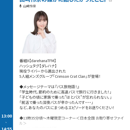
山崎怜奈
番組X【darehanaTFM】
ハッシュタグ【ダレハナ】
現役ライバーから選出された
5人組メンズグループ「Crimson Crat Clan」が登場！
◆メッセージテーマは『バス旅物語！』
「学生時代、節約のために高速バスで旅行に行きました！」
「子どもの頃に家族で乗った"はとバス"が忘れられない。」
「就活で乗った深夜バスが辛かったんです・・・」
など、あなたのバスにまつわるエピソードをお送りください！
13:00
◆13時35分頃〜木曜限定コーナー＜日本全国 お取り寄せファイ
-
ル＞
ついに47都道府県制覇！
14:55