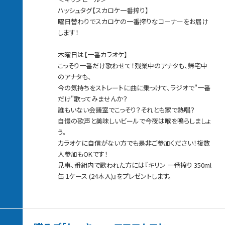
ハッシュタグ【スカロケ一番搾り】
曜日替わりでスカロケの一番搾りなコーナーをお届け
します！
木曜日は【一番カラオケ】
こっそり一番だけ歌わせて！残業中のアナタも、帰宅中
のアナタも、
今の気持ちをストレートに曲に乗っけて、ラジオで"一番
だけ"歌ってみませんか？
誰もいない会議室でこっそり？それとも家で熱唱？
自慢の歌声と美味しいビールで今夜は喉を鳴らしましょ
う。
カラオケに自信がない方でも是非ご参加ください！複数
人参加もOKです！
見事、番組内で歌われた方には『キリン 一番搾り 350ml
缶 1ケース (24本入)』をプレゼントします。