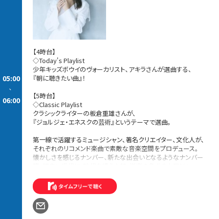
【4時台】
◇Today's Playlist
少年キッズボウイのヴォーカリスト、アキラさんが選曲する、
05:00
『朝に聴きたい曲』！
-
【5時台】
06:00
◇Classic Playlist
クラシックライターの板倉重雄さんが、
『ジョルジェ・エネスクの芸術』というテーマで選曲。
第一線で活躍するミュージシャン、著名クリエイター、文化人が、
それぞれのリコメンド楽曲で素敵な音楽空間をプロデュース。
懐かしさを感じるナンバー、新たな出会いとなるようなナンバー
等、幅広い世代に、時代を超えた邦・洋楽の名曲をお届け！
続きを読む