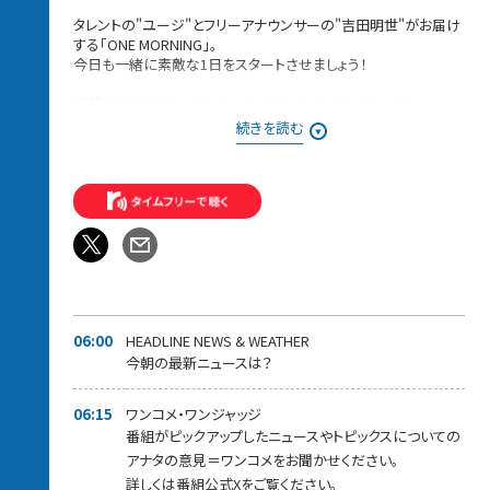
タレントの"ユージ"とフリーアナウンサーの"吉田明世"がお届け
する「ONE MORNING」。
今日も一緒に素敵な1日をスタートさせましょう！
日替わりのリスナーアンケート＜ワンコメ・ワンジャッジ＞
番組Xでのアンケート
続きを読む
⇨投票は
★ONE MORNING 公式Xで実施！★
また「#ワンモ」であ
なたの声=ワンコメを募集中です！
みなさんからの「BEST HITS REQUEST」もHPから募集中！！
採用された方には番組オリジナルステッカーをプレゼントしてい
ます。
＊時間多少前後する場合があります。
また、内容も一部変更となる場合があります＊
06:00
HEADLINE NEWS & WEATHER
今朝の最新ニュースは？
06:15
ワンコメ・ワンジャッジ
番組がピックアップしたニュースやトピックスについての
アナタの意見＝ワンコメをお聞かせください。
詳しくは番組公式Xをご覧ください。