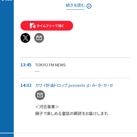
それでも、お取り寄せの旅は終わらない・・・！
続きを読む
東京にいながらにしてうまいものをお取り寄せできる、このすば
らしき世界。
知っていれば、ギフトに、家族や仲間と一緒に、自分へのご褒美
に、
いろんなシーンで役に立つお取り寄せの逸品を紹介。
◆13時55分ごろ〜ゲスト：5人組メンズグループ「Crimson Crat
Clan」
現役ライバーから選出された5人組メンズグループ「Crimson
Crat Clan」から、
「ターゴ・C・マーキス」さんと「ミナト・C・エンペラー 」さん が登
13:45
TOKYO FM NEWS
場！
---
先月リリースされた新曲「DO YOU WANNA DANCE?」についてお
話を伺っていきます。
14:32
カワイ肝油ドロップ presents よ・み・き・か・せ
＜河合薬業＞
親子で楽しめる童話の朗読をお届けします。