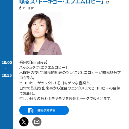
喋るズ「トーキョー・エフエムロヒー」
ヒコロヒー
20:00
番組X【fmrohee】
ハッシュタグ【エフエムロヒー】
-
木曜日の夜に“国民的地元のツレ”ことヒコロヒーが贈る55分プ
20:55
ログラム。
ヒコロヒーがセレクトするゴキゲンな音楽と、
日常の些細な出来事から注目のエンタメまでヒコロヒーの目線
でお届け。
忙しい日々の疲れとモヤモヤを音楽とトークで和らげます。