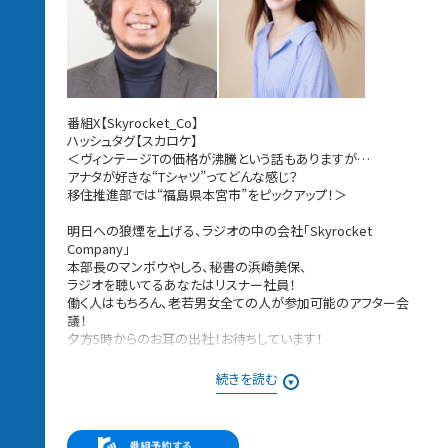
番組X【Skyrocket_Co】
ハッシュタグ【スカロケ】
＜ヴィンテージTの価格が沸騰という話もありますが…
アナタが好きな“Tシャツ”ってどんな感じ？
移住推進部では“福島県本宮市”をピックアップ！＞
明日への狼煙を上げる、ラジオの中の会社「Skyrocket
Company」
本部長のマンボウやしろ、秘書の浜崎美保、
ラジオを聴いてるあなたはリスナー社員！
働く人はもちろん、老若男女全ての人が参加可能のアフター会
議！
夕方5時からのお耳の出社！お待ちしています！
08月06日［木］は・・・
続きを読む
本日の議題は「イチオシTシャツ案件〜この夏の一軍です」
メッセージは番組HPもしくは番組アプリにある
社内掲示板からお送りください。