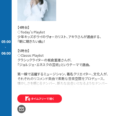
【4時台】
◇Today's Playlist
少年キッズボウイのヴォーカリスト、アキラさんが選曲する、
05:00
『朝に聴きたい曲』！
-
【5時台】
06:00
◇Classic Playlist
クラシックライターの板倉重雄さんが、
『ジョルジェ・エネスクの芸術』というテーマで選曲。
第一線で活躍するミュージシャン、著名クリエイター、文化人が、
それぞれのリコメンド楽曲で素敵な音楽空間をプロデュース。
懐かしさを感じるナンバー、新たな出会いとなるようなナンバー
等、幅広い世代に、時代を超えた邦・洋楽の名曲をお届け！
続きを読む