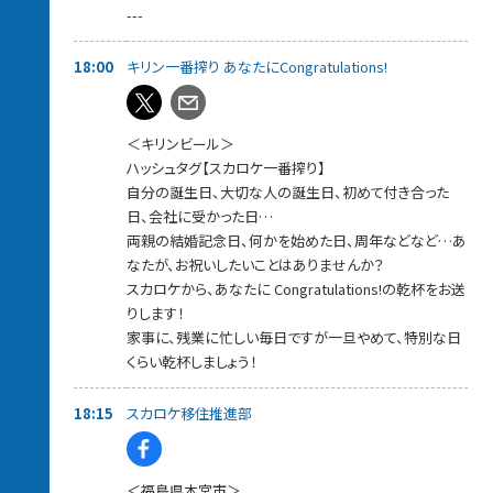
---
番組PODCAST
https://www.tfm.co.jp/podcast/sky/
18:00
キリン一番搾り あなたにCongratulations!
＜キリンビール＞
ハッシュタグ【スカロケ一番搾り】
自分の誕生日、大切な人の誕生日、初めて付き合った
日、会社に受かった日…
両親の結婚記念日、何かを始めた日、周年などなど…あ
なたが、お祝いしたいことはありませんか？
スカロケから、あなたに Congratulations!の乾杯をお送
りします！
家事に、残業に忙しい毎日ですが一旦やめて、特別な日
くらい乾杯しましょう！
18:15
スカロケ移住推進部
＜福島県本宮市＞