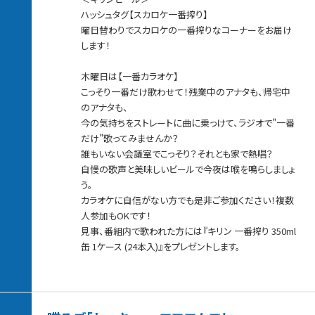
ハッシュタグ【スカロケ一番搾り】
曜日替わりでスカロケの一番搾りなコーナーをお届け
します！
木曜日は【一番カラオケ】
こっそり一番だけ歌わせて！残業中のアナタも、帰宅中
のアナタも、
今の気持ちをストレートに曲に乗っけて、ラジオで"一番
だけ"歌ってみませんか？
誰もいない会議室でこっそり？それとも家で熱唱？
自慢の歌声と美味しいビールで今夜は喉を鳴らしましょ
う。
カラオケに自信がない方でも是非ご参加ください！複数
人参加もOKです！
見事、番組内で歌われた方には『キリン 一番搾り 350ml
缶 1ケース (24本入)』をプレゼントします。