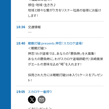
移住・地域・生き方♪
地域と様々な繋がり方をリスナー社員の皆様にお届け
します！
18:36
交通情報
---
18:40
眠眠打破 presents 押忍！スカロケ道場！
＜眠眠打破＞
押忍！わが道場では、あなたの「勝負時」を大募集！
あなたの勝負時に、わがスカロケ道場師範代・浜崎美保
がエールの意味を込め“喝”を入れます！
採用された方には眠眠打破10本入り1ケースをプレゼン
ト！
19:05
スカロケ一番搾り
＜キリンビール＞