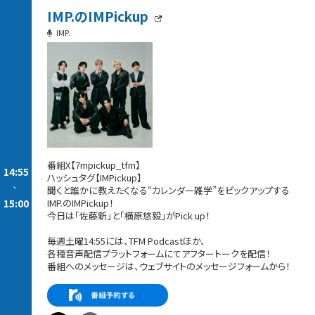
IMP.のIMPickup
IMP.
番組X【7mpickup_tfm】
14:55
ハッシュタグ【IMPickup】
-
聞くと誰かに教えたくなる“カレンダー雑学”をピックアップする
15:00
IMP.のIMPickup！
今日は「佐藤新」と「横原悠毅」がPick up！
毎週土曜14:55には、TFM Podcastほか、
各種音声配信プラットフォームにてアフタートークを配信！
番組へのメッセージは、ウェブサイトのメッセージフォームから！