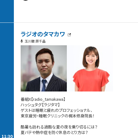
ラジオのタマカワ
玉川徹 原千晶
番組X【radio_tamakawa】
ハッシュタグ【ラジタマ】
ゲストは睡眠と疲れのプロフェッショナル、
東京疲労・睡眠クリニックの梶本修身院長！
酷暑も訪れる過酷な夏の夜を乗り切るには？
夏バテや熱中症を防ぐ休息のとり方は？
11:30