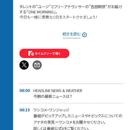
タレントの"ユージ"とフリーアナウンサーの"吉田明世"がお届け
する「ONE MORNING」。
今日も一緒に素敵な1日をスタートさせましょう！
日替わりのリスナーアンケート＜ワンコメ・ワンジャッジ＞
番組Xでのアンケート
続きを読む
⇨投票は
★ONE MORNING 公式Xで実施！★
また「#ワンモ」であ
なたの声=ワンコメを募集中です！
みなさんからの「BEST HITS REQUEST」もHPから募集中！！
採用された方には番組オリジナルステッカーをプレゼントしてい
ます。
＊時間多少前後する場合があります。
また、内容も一部変更となる場合があります＊
06:00
HEADLINE NEWS & WEATHER
今朝の最新ニュースは？
06:15
ワンコメ・ワンジャッジ
番組がピックアップしたニュースやトピックスについての
アナタの意見＝ワンコメをお聞かせください。
詳しくは番組公式Xをご覧ください。