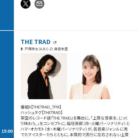
THE TRAD
戸塚祥太（A.B.C-Z） 森音朱里
番組X【THETRAD_TFM】
ハッシュタグ【THETRAD】
架空のレコード店『THE TRAD』を舞台に、「上質な音楽を、じっく
り味わう。」をコンセプトに、稲垣吾郎（月・火曜パーソナリティ）と
ハマ・オカモト（水・木曜パーソナリティ）が、各音楽ジャンルに秀
15:00
でたマイスターたちとともに、本質的で流行に左右されない上質
-