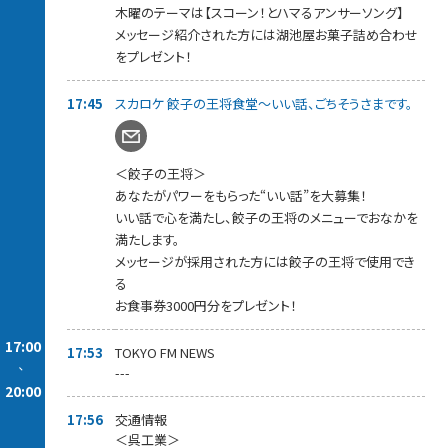
杯しましょう！
木曜のテーマは【スコーン！とハマるアンサーソング】
メッセージを紹介された方には、番組からプレゼント差し上げま
メッセージ紹介された方には湖池屋お菓子詰め合わせ
す。
をプレゼント！
18:15～【 スカロケ移住推進部 】
“移住のプロ！”
17:45
スカロケ 餃子の王将食堂～いい話、ごちそうさまです。
雑誌「TURNS」プロデューサー【 堀口正裕 】さんが
最新の移住事情をお届けしていきます。
今回は、【 福島県本宮市 】をピックアップ！
堀口さんへ移住に関する情報や質問などもお待ちしています。
＜餃子の王将＞
あなたがパワーをもらった“いい話”を大募集！
18:40～【 押忍！スカロケ道場 】
浜崎師範が極上な喝をあなたに注入！
いい話で心を満たし、餃子の王将のメニューでおなかを
みなさんの勝負時のメッセージをお待ちしています。
満たします。
紹介された方には【 眠眠打破1ケース10本入り】をプレゼント。
メッセージが採用された方には餃子の王将で使用でき
メッセージはスカロケのアプリ、またはホームページから！
る
お食事券3000円分をプレゼント！
19:05～【 スカロケ一番搾り～1番カラオケ 】
曜日替わりでスカロケの一番搾りなコーナーをお届けしていま
すが、
17:00
17:53
TOKYO FM NEWS
木曜日は「一番カラオケ」
-
---
あなたの今の気持ちを曲に乗せて、こっそり一番だけ歌ってくだ
20:00
さい！
見事歌いきった方には「KIRIN 一番搾り」をプレゼント！
17:56
交通情報
詳しくは我が社のアプリ＆HPをご覧ください。
＜呉工業＞