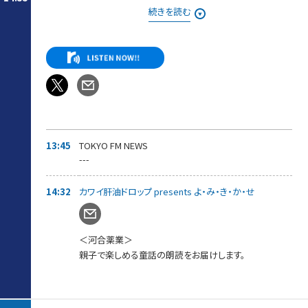
それでも、お取り寄せの旅は終わらない・・・！
続きを読む
東京にいながらにしてうまいものをお取り寄せできる、このすば
らしき世界。
知っていれば、ギフトに、家族や仲間と一緒に、自分へのご褒美
に、
いろんなシーンで役に立つお取り寄せの逸品を紹介。
◆13時55分ごろ〜ゲスト：5人組メンズグループ「Crimson Crat
Clan」
現役ライバーから選出された5人組メンズグループ「Crimson
Crat Clan」から、
「ターゴ・C・マーキス」さんと「ミナト・C・エンペラー 」さん が登
13:45
TOKYO FM NEWS
場！
---
先月リリースされた新曲「DO YOU WANNA DANCE?」についてお
話を伺っていきます。
14:32
カワイ肝油ドロップ presents よ・み・き・か・せ
＜河合薬業＞
親子で楽しめる童話の朗読をお届けします。