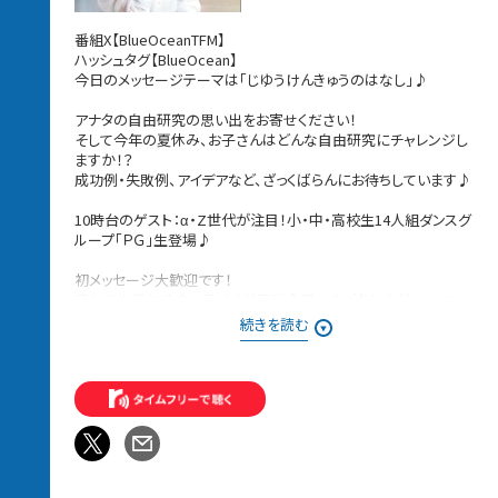
番組X【BlueOceanTFM】
ハッシュタグ【BlueOcean】
今日のメッセージテーマは「じゆうけんきゅうのはなし」♪
アナタの自由研究の思い出をお寄せください！
そして今年の夏休み、お子さんはどんな自由研究にチャレンジし
ますか！？
成功例・失敗例、アイデアなど、ざっくばらんにお待ちしています♪
10時台のゲスト：α・Z世代が注目！小・中・高校生14人組ダンスグ
ループ「ＰＧ」生登場♪
初メッセージ大歓迎です！
日々の生活に役立つラジオ井戸端会議へのご参加お待ちしてい
ます！
続きを読む
メッセージは、Blue Oceanのウェブサイト、メッセージフォームか
ら♪