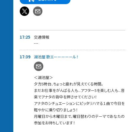
17:39～【 湖池屋歌エーーール 】
ちょっと疲れが見えてくるこの時間…曜日ごとの選曲テーマで、
働くアナタに音楽でエールを届けます！
毎週木曜のテーマは【スコーン！とハマるアンサーソング！】
嬉しかった事、悲しかった事、悩んでいる事、誰かに届けたい想い
などなど…
自由にメッセージをお送りください。
17:25
交通情報
届いたメッセージに対してスカロケが選んだ
---
「スコーン！とハマるアンサーソング」をお送りさせて頂きます。
さらにメッセージ紹介された方には
17:39
湖池屋 歌エーーーーール！
湖池屋お菓子詰め合わせをプレゼントします。
17:45〜【スカロケ 餃子の王将食堂〜いい話、ごちそうさまです】
手作りのアツアツ中華料理と“いい話”で
＜湖池屋＞
心もお腹もパワーチャージしてくれる餃子の王将食堂。
夕方5時台、ちょっと疲れが見えてくる時間。
今週も“お料理”と“いい話メッセージ”を紹介します。
まだお仕事をがんばる人も...アフター5を楽しむ人も...音
18:00～【 あなたにCongratulations! 】
楽でアナタの背中を押させてください！
自分の誕生日、大切な人の誕生日、初めて付き合った日、会社に
アナタのシチュエーションにピッタリハマる１曲で今日を
受かった日...
軽やかに乗り切りましょう！
両親の結婚記念日、何かを始めた日、周年などなど...
あなたが、お祝いしたいことはありませんか？
月曜日から木曜日まで、曜日替わりのテーマであなたの
スカロケから、あなたにCongratulations!の乾杯をお送りします！
参加をお待ちしています！
家事に、残業に忙しい毎日ですが一旦やめて、特別な日くらい乾