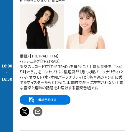
戸塚祥太（A.B.C-Z） 森音朱里
番組X【THETRAD_TFM】
ハッシュタグ【THETRAD】
16:00
架空のレコード店『THE TRAD』を舞台に、「上質な音楽を、じっく
り味わう。」をコンセプトに、稲垣吾郎（月・火曜パーソナリティ）と
-
ハマ・オカモト（水・木曜パーソナリティ）が、各音楽ジャンルに秀
16:50
でたマイスターたちとともに、本質的で流行に左右されない上質
な音楽と趣味の話題をお届けする音楽番組です。