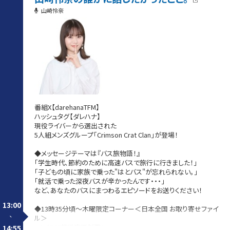
山崎怜奈
番組X【darehanaTFM】
ハッシュタグ【ダレハナ】
現役ライバーから選出された
5人組メンズグループ「Crimson Crat Clan」が登場！
◆メッセージテーマは『バス旅物語！』
「学生時代、節約のために高速バスで旅行に行きました！」
「子どもの頃に家族で乗った"はとバス"が忘れられない。」
「就活で乗った深夜バスが辛かったんです・・・」
など、あなたのバスにまつわるエピソードをお送りください！
13:00
◆13時35分頃〜木曜限定コーナー＜日本全国 お取り寄せファイ
-
ル＞
ついに47都道府県制覇！
14:55