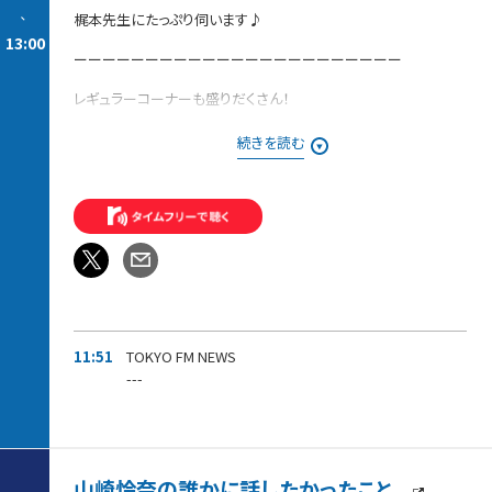
-
梶本先生にたっぷり伺います♪
13:00
ーーーーーーーーーーーーーーーーーーーーーーー
レギュラーコーナーも盛りだくさん！
【今週の「ピックアップ」】
続きを読む
今、玉川徹が注目するニュースを独自目線で解説します。
【発掘！ラジタマ100名曲〜20世紀編〜】
みなさんが推したい20世紀の名曲を募集中！！
番組でご紹介した方には、
「ラジタマ」オリジナルステッカーをプレゼントします。
11:51
TOKYO FM NEWS
---
山崎怜奈の誰かに話したかったこと。