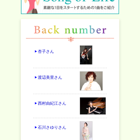
杏子
さん
渡辺美里
さん
西村由紀江
さん
石川さゆり
さん