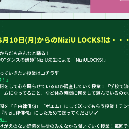
8月10日(月)からの
NiziU LOCKS!は・・
からだもみんなと踊る！
K!の“ダンスの講師”NiziU先生による「NiziULOCKS!」
踊っていきたい授業はコチラ🔻
O！』
何をして心を踊らせているのか調査していく授業！「学校で流
ームになってること」など休み時間に何をして遊んでいるのか、
間を「自由律俳句」「ポエム」にして送ってもらう授業！テン
NiziU律俳句』にしたためて送ってください🖌️
ES』
けがえのない記憶を生徒のみんなから聞いていく授業！毎回テ