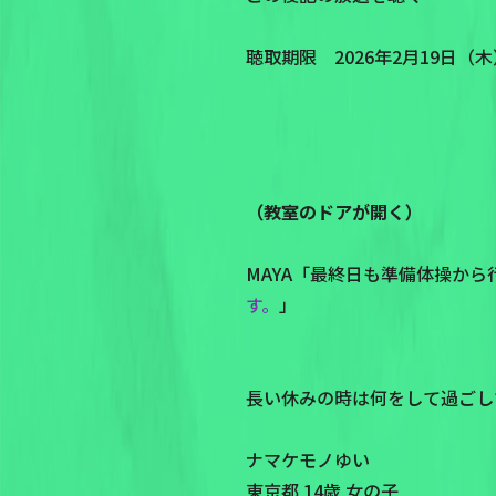
聴取期限 2026年2月19日（木）P
（教室のドアが開く）
MAYA「最終日も準備体操か
す。
」
長い休みの時は何をして過ごし
ナマケモノゆい
東京都 14歳 女の子