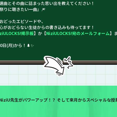
選曲とその曲に詰まった思い出を教えてください！
祭りに聴きたい一曲』🎆
おどったエピソードや、
心がおどらない生徒からの書き込みも待ってます！
iziULOCKS!掲示板
】か【
NiziULOCKS!宛のメールフォーム
】
日(月)から！🌲✨
iziU先生がパワーアップ！？ そして来月からスペシャルな授