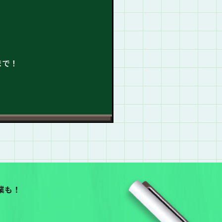
まで！
業も！