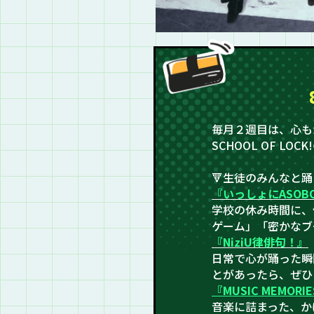
毎月２週目は、心も
SCHOOL OF LOC
🔻生徒のみんなと
『いっしょにASOB
学校の休み時間に、
ゲーム」「密かなブ
『NiziU律俳句！』
日常で心が踊った瞬
とがあったら、ぜひ『
『MUSIC MEMORI
音楽に詰まった、か