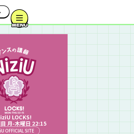
iziU LOCKS!
目 月-木曜日 22:15
iU OFFICIAL SITE