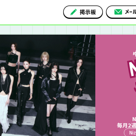
N
毎月2週
Niz