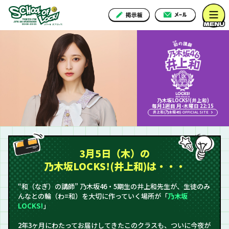
乃木坂LOCKS!(井上和)
毎月1週目 月-木曜日 22:15
井上和(乃木坂46) OFFICIAL SITE
3月5日（木）の
乃木坂LOCKS!(井上和)は・・・
“和（なぎ）の講師” 乃木坂46・5期生の井上和先生が、生徒のみ
んなとの輪（わ=和）を大切に作っていく場所が「
乃木坂
LOCKS!
」
2年3ヶ月にわたってお届けしてきたこのクラスも、ついに今夜が