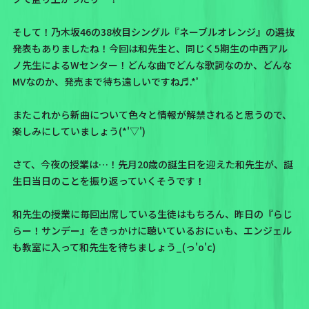
そして！
乃木坂46の38枚目シングル『ネーブルオレンジ』の選抜
発表
もありましたね！今回は
和先生と、同じく5期生の中西アル
ノ先生によるWセンター！
どんな曲でどんな歌詞なのか、どんな
MVなのか、発売まで待ち遠しいですね♬.*ﾟ
またこれから新曲について色々と情報が解禁されると思うので、
楽しみにしていましょう(*'▽')
さて、今夜の授業は…！
先月20歳の誕生日を迎えた和先生が、誕
生日当日のことを振り返っていく
そうです！
和先生の授業に毎回出席している生徒はもちろん、昨日の『らじ
らー！サンデー』をきっかけに聴いているおにぃも、エンジェル
も教室に入って和先生を待ちましょう_(っ'o'c)