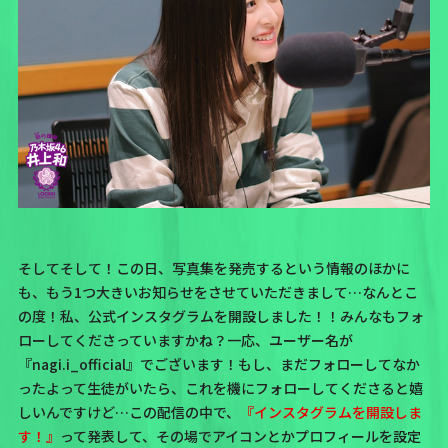
そしてそして！この日、写真集を発売するという情報のほかに
も、もう1つ大きいお知らせをさせていただきまして…なんとこ
の度！
私、
公式インスタグラム
を開設しました！！
みんなもフォ
ローしてくださっていますかね？一応、ユーザー名が
『nagi.i_official』でございます！もし、まだフォローしてなか
ったよって生徒がいたら、これを機にフォローしてくださると嬉
しいんですけど…この配信の中で、
『インスタグラムを開設しま
す！』
って発表して、その場でアイコンとかプロフィールを設定