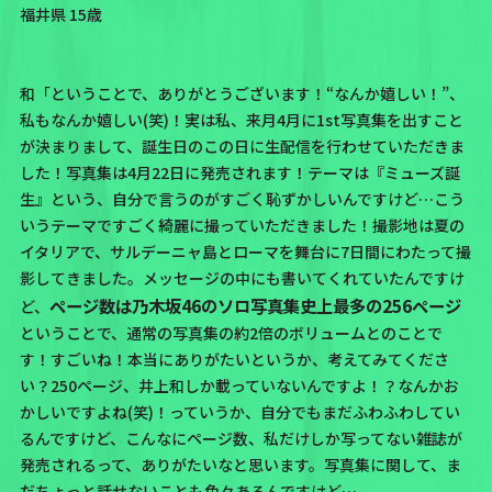
福井県 15歳
和「ということで、ありがとうございます！“なんか嬉しい！”、
私もなんか嬉しい(笑)！実は私、
来月4月に
1st写真集
を出すこと
が決まりまして
、誕生日のこの日に生配信を行わせていただきま
した！写真集は4月22日に発売されます！
テーマは『ミューズ誕
生』
という、自分で言うのがすごく恥ずかしいんですけど…こう
いうテーマですごく綺麗に撮っていただきました！撮影地は夏の
イタリアで、サルデーニャ島とローマを舞台に7日間にわたって撮
影してきました。メッセージの中にも書いてくれていたんですけ
ページ数は乃木坂46のソロ写真集史上最多の256ページ
ど、
ということで、通常の写真集の約2倍のボリュームとのことで
す！すごいね！本当にありがたいというか、考えてみてくださ
い？250ページ、井上和しか載っていないんですよ！？なんかお
かしいですよね(笑)！っていうか、自分でもまだふわふわしてい
るんですけど、こんなにページ数、私だけしか写ってない雑誌が
発売されるって、ありがたいなと思います。写真集に関して、ま
だちょっと話せないことも色々あるんですけど…。