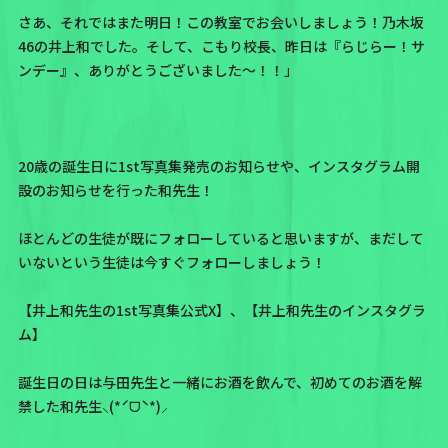
さあ、それではまた明日！この教室でお会いしましょう！乃木坂
46の井上和でした。そして、こもり校長、昨日は『らじらー！サ
ンデー』、ありがとうございました〜！！」
20歳の誕生日に
1st写真集発売のお知らせ
や、
インスタグラム開
設のお知らせ
を行った和先生！
ほとんどの生徒が既にフォローしていると思いますが、まだして
いないという生徒は今すぐフォローしましょう！
【
井上和先生の1st写真集公式X
】、【
井上和先生のインスタグラ
ム
】
誕生日の日は与田先生と一緒にお酒を飲んで、初めてのお酒を解
禁した和先生⸜(*ˊᗜˋ*)⸝