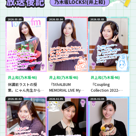
乃木坂LOCKS!(井上和)
2026.03.05
2026.03.04
2026.03.03
井上和(乃木坂46)
井上和(乃木坂46)
井上和(乃木坂46)
休講前ラストの授
『5thALBUM
『Coupling
業。にゃん先生から
MEMORIAL LIVE My
Collection 2022-
生徒への思い、生徒
respect』を振り返
2025』を振り返り！
2026.03.02
2026.02.05
2026.02.04
からにゃん先生への
り！MCは猛反
チャンチキチン♪ト
思い。
省…？？
ンツクテン♪チント
ンシャン♪