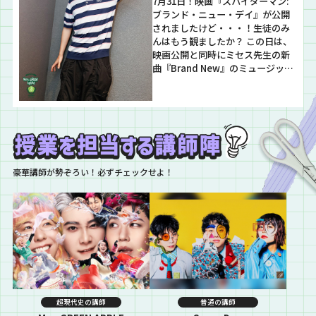
7月31日！映画『スパイダーマン:
ブランド・ニュー・デイ』が公開
されましたけど・・・！生徒のみ
んはもう観ましたか？ この日は、
映画公開と同時にミセス先生の新
曲『Brand New』のミュージック
ビデオも公開されましたけ
ど、、！何といっても迫力がすご
い！！ 映画の中で聴けるのは新曲
だけだけど、このMVを映画館の巨
大スクリーンで観られたら、、！
と考えるといつか観てみたい気持
ちがある職員です…
豪華講師が勢ぞろい！必ずチェックせよ！
超現代史の講師
普通の講師