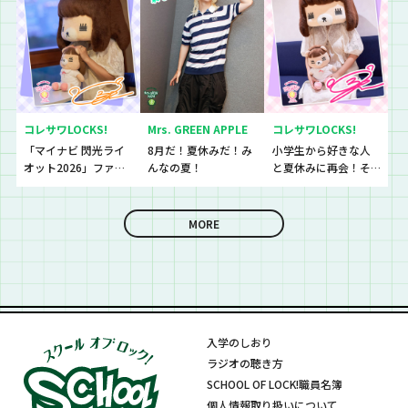
業！
コレサワLOCKS!
Mrs. GREEN APPLE
コレサワLOCKS!
「マイナビ 閃光ライ
8月だ！夏休みだ！み
小学生から好きな人
オット2026」ファイ
んなの夏！
と夏休みに再会！そ
ナリストたちの音源
して、最後に嬉しいお
を聴いていきます！
知らせも！
MORE
入学のしおり
ラジオの聴き方
SCHOOL OF LOCK!職員名簿
個人情報取り扱いについて