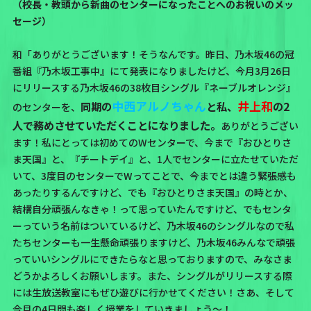
（校長・教頭から新曲のセンターになったことへのお祝いのメッ
セージ）
和「ありがとうございます！そうなんです。昨日、乃木坂46の冠
番組
『乃木坂工事中』
にて発表になりましたけど、
今月3月26日
にリリースする乃木坂46の38枚目シングル『ネーブルオレンジ』
中西アルノちゃん
井上和
同期の
と私、
の2
のセンターを、
人で務めさせていただくことになりました。
ありがとうござい
ます！私にとっては初めてのWセンターで、今まで
『おひとりさ
ま天国』
と、
『チートデイ』
と、1人でセンターに立たせていただ
いて、3度目のセンターでWってことで、今までとは違う緊張感も
あったりするんですけど、でも『おひとりさま天国』の時とか、
結構自分頑張んなきゃ！って思っていたんですけど、でもセンタ
ーっていう名前はついているけど、
乃木坂46のシングルなので私
たちセンターも一生懸命頑張りますけど、乃木坂46みんなで頑張
っていいシングルにできたらなと思っておりますので、みなさま
どうかよろしくお願いします。
また、シングルがリリースする際
には生放送教室にもぜひ遊びに行かせてください！さあ、そして
今月の4日間も楽しく授業をしていきましょう〜！