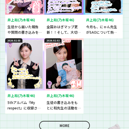
井上和(乃木坂46)
井上和(乃木坂46)
井上和(乃木坂46)
生徒から届いた報告
全国おはぎマップ更
今月も、にゃん先生
や質問の書き込みを
新！！そして、大切な
がSAOについて熱
紹介！
お知らせも。
く、熱く、熱く語り
2026.02.03
2026.02.02
ます…！
井上和(乃木坂46)
井上和(乃木坂46)
5thアルバム『My
生徒の書き込みをも
respect』に収録され
とに和先生の活動を
ている5期生楽曲
振り返り！
『Just a sec.』につ
いて！
MORE