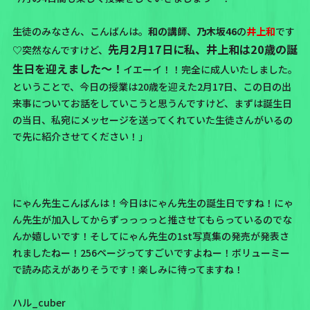
生徒のみなさん、こんばんは。
和の講師
、
乃木坂46
の
井上和
です
先月2月17日に私、井上和は20歳の誕
♡突然なんですけど、
生日を迎えました〜！
イエーイ！！完全に成人いたしました。
ということで、今日の授業は20歳を迎えた2月17日、この日の出
来事についてお話をしていこうと思うんですけど、まずは誕生日
の当日、私宛にメッセージを送ってくれていた生徒さんがいるの
で先に紹介させてください！」
にゃん先生こんばんは！今日はにゃん先生の誕生日ですね！にゃ
ん先生が加入してからずっっっっと推させてもらっているのでな
んか嬉しいです！そしてにゃん先生の1st写真集の発売が発表さ
れましたねー！256ページってすごいですよねー！ボリューミー
で読み応えがありそうです！楽しみに待ってますね！
ハル_cuber