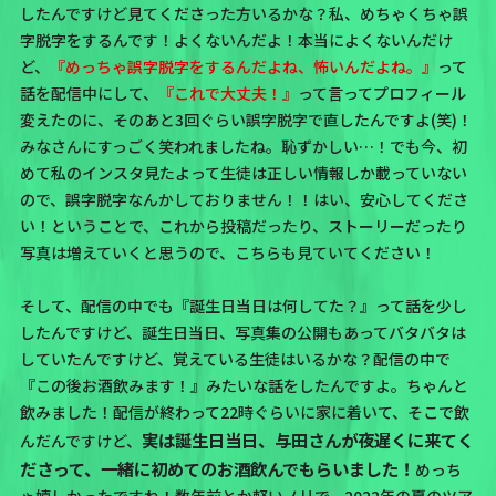
したんですけど見てくださった方いるかな？
私、めちゃくちゃ誤
字脱字をするんです！
よくないんだよ！本当によくないんだけ
ど、
『めっちゃ誤字脱字をするんだよね、怖いんだよね。』
って
話を配信中にして、
『これで大丈夫！』
って言ってプロフィール
変えたのに、
そのあと3回ぐらい誤字脱字で直したんですよ(笑)！
みなさんにすっごく笑われましたね。恥ずかしい…！でも今、初
めて私のインスタ見たよって生徒は正しい情報しか載っていない
ので、誤字脱字なんかしておりません！！はい、安心してくださ
い！ということで、これから投稿だったり、ストーリーだったり
写真は増えていくと思うので、こちらも見ていてください！
そして、配信の中でも『誕生日当日は何してた？』って話を少し
したんですけど、誕生日当日、写真集の公開もあってバタバタは
していたんですけど、覚えている生徒はいるかな？
配信の中で
『この後お酒飲みます！』みたいな話をしたんですよ。ちゃんと
飲みました！
配信が終わって22時ぐらいに家に着いて、そこで飲
実は誕生日当日、与田さんが夜遅くに来てく
んだんですけど、
ださって、一緒に初めてのお酒飲んでもらいました！
めっち
ゃ嬉しかったですね！数年前とか軽いノリで、2022年の夏のツア