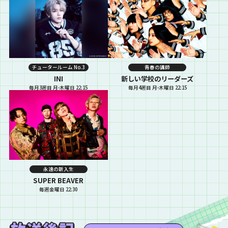
チュータールーム No.3
青春の講師
INI
新しい学校のリーダーズ
毎月3週目 月-木曜日 22:15
毎月4週目 月-木曜日 22:15
永遠の新入生
SUPER BEAVER
毎週金曜日 22:30