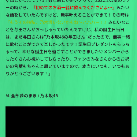
ーの時から、
『初めてのお酒一緒に飲んでくださいよ〜』
みたい
な話をしていたんですけど、無事叶えることができて！その時は
『もうその時私、乃木坂いないかもね〜ハハハー！』
みたいなこ
とを与田さんがおっしゃっていたんですけど、私の誕生日当日
は、まだ与田さんは“乃木坂46の与田さん”だったので、無事一緒
に飲むことができて楽しかったです！誕生日プレゼントもらっち
ゃって、幸せな誕生日を過ごすことができました♡メンバーから
もたくさんお祝いしてもらったり、ファンのみなさんからのお祝
いの言葉もちゃんと届いていますので、本当にいつも、いつもあ
りがとうございます！」
M. 全部夢のまま / 乃木坂46