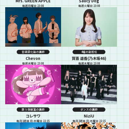
Mrs. GREEN APPLE
Saucy Dog
毎週月曜日 23:08
毎週火曜日 23:08
言語深化論の講師
4組の副担任
Chevon
賀喜 遥香(乃木坂46)
毎週水曜日 23:08
毎週木曜日 23:08
歌う保健室の講師
ダンスの講師
コレサワ
NiziU
毎月1週目 月-木曜日 22:15
毎月2週目 月-木曜日 22:15