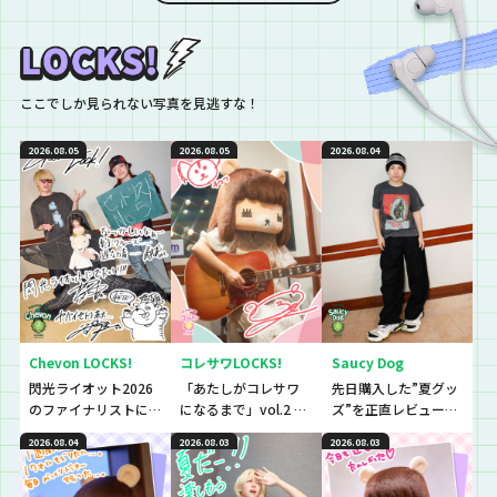
ここでしか見られない写真を見逃すな！
2026.08.05
2026.08.05
2026.08.04
Chevon LOCKS!
コレサワLOCKS!
Saucy Dog
閃光ライオット2026
「あたしがコレサワ
先日購入した”夏グッ
のファイナリストに
になるまで」vol.2 開
ズ”を正直レビューし
思わず「なんであん
催！！
ていきました！
2026.08.04
2026.08.03
2026.08.03
な上手いの？！」さ
らに今夜は『セット
リストNo.5』の授