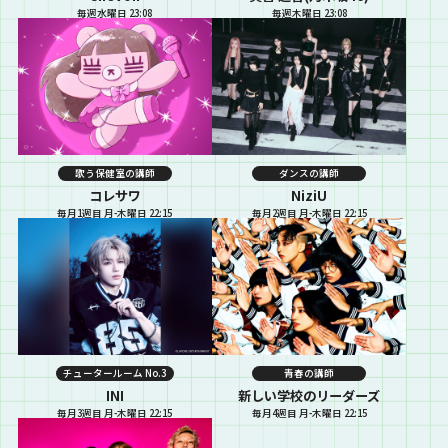
毎週水曜日 23:08
毎週木曜日 23:08
歌う保健室の講師
ダンスの講師
コレサワ
NiziU
毎月1週目 月-木曜日 22:15
毎月2週目 月-木曜日 22:15
チュータールーム No.3
青春の講師
INI
新しい学校のリーダーズ
毎月3週目 月-木曜日 22:15
毎月4週目 月-木曜日 22:15