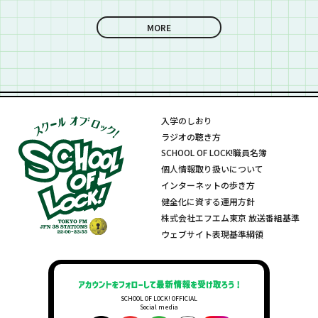
な上手いの？！」さ
らに今夜は『セット
MORE
リストNo.5』の授
業！
入学のしおり
ラジオの聴き方
SCHOOL OF LOCK!職員名簿
個人情報取り扱いについて
インターネットの歩き方
健全化に資する運用方針
株式会社エフエム東京 放送番組基準
ウェブサイト表現基準綱領
SCHOOL OF LOCK! OFFICIAL
Social media