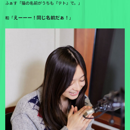
ふぁす「
猫の名前がうちも『テト』で。
」
えーーー！同じ名前だぁ！
和「
」