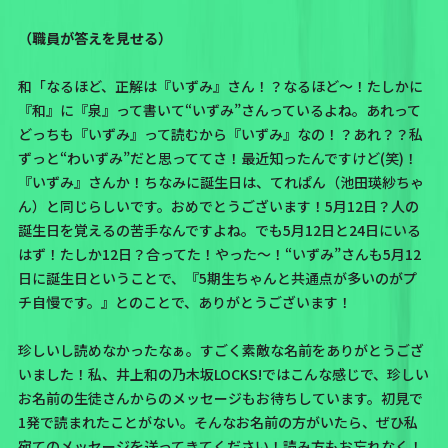
（職員が答えを見せる）
和「なるほど、正解は
『いずみ』さん！？
なるほど〜！たしかに
『和』に『泉』って書いて“いずみ”さんっているよね。あれって
どっちも『いずみ』って読むから『いずみ』なの！？あれ？？
私
ずっと“わいずみ”だと思っててさ！
最近知ったんですけど(笑)！
『いずみ』さんか！ちなみに誕生日は、てれぱん（池田瑛紗ちゃ
ん）と同じらしいです。おめでとうございます！5月12日？人の
誕生日を覚えるの苦手なんですよね。でも5月12日と24日にいる
はず！たしか12日？合ってた！やった〜！“いずみ”さんも5月12
日に誕生日ということで、『5期生ちゃんと共通点が多いのがプ
チ自慢です。』とのことで、ありがとうございます！
珍しいし読めなかったなぁ。すごく素敵な名前をありがとうござ
いました！私、井上和の乃木坂LOCKS!ではこんな感じで、
珍しい
お名前の生徒さんからのメッセージもお待ちしています。初見で
1発で読まれたことがない。そんなお名前の方がいたら、ぜひ私
宛てのメッセージを送ってきてください！読み方もお忘れなく！