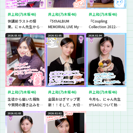
井上和(乃木坂46)
井上和(乃木坂46)
井上和(乃木坂46)
休講前ラストの授
『5thALBUM
『Coupling
業。にゃん先生から
MEMORIAL LIVE My
Collection 2022-
生徒への思い、生徒
respect』を振り返
2025』を振り返り！
2026.03.02
2026.02.05
2026.02.04
からにゃん先生への
り！MCは猛反
チャンチキチン♪ト
思い。
省…？？
ンツクテン♪チント
ンシャン♪
井上和(乃木坂46)
井上和(乃木坂46)
井上和(乃木坂46)
生徒から届いた報告
全国おはぎマップ更
今月も、にゃん先生
や質問の書き込みを
新！！そして、大切な
がSAOについて熱
紹介！
お知らせも。
く、熱く、熱く語り
2026.02.03
2026.02.02
ます…！