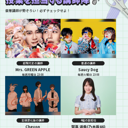
豪華講師が勢ぞろい！必ずチェックせよ！
超現代史の講師
普通の講師
Mrs. GREEN APPLE
Saucy Dog
毎週月曜日 23:08
毎週火曜日 23:08
言語深化論の講師
4組の副担任
Chevon
賀喜 遥香(乃木坂46)