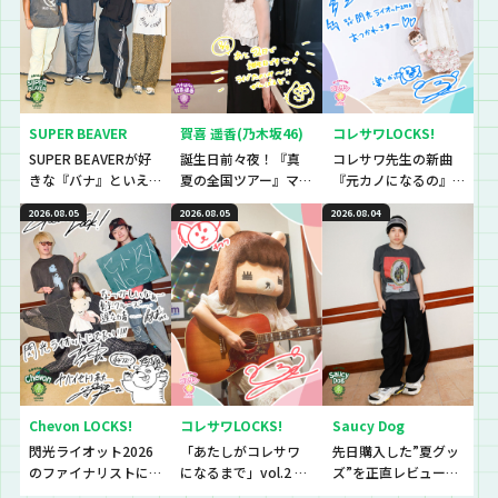
SUPER BEAVER
賀喜 遥香(乃木坂46)
コレサワLOCKS!
SUPER BEAVERが好
誕生日前々夜！『真
コレサワ先生の新曲
きな『バナ』といえ
夏の全国ツアー』マ
『元カノになるの』
ば〜？『恋バナ』だ
ストアイテムと
初解禁！！！！！
2026.08.05
2026.08.05
2026.08.04
ぁぁぁ！！！今回は
は！？
生徒と、恋バナ逆
電！！！！
Chevon LOCKS!
コレサワLOCKS!
Saucy Dog
閃光ライオット2026
「あたしがコレサワ
先日購入した”夏グッ
のファイナリストに
になるまで」vol.2 開
ズ”を正直レビューし
思わず「なんであん
催！！
ていきました！