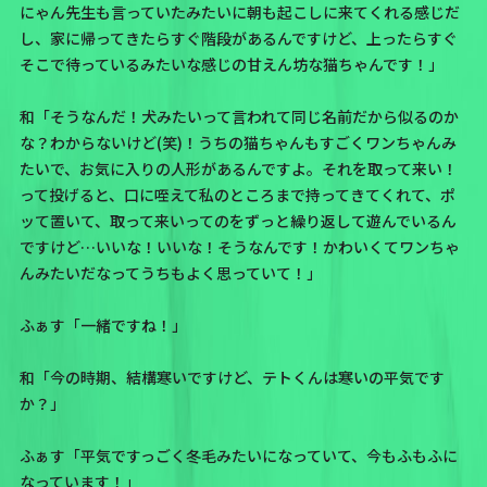
にゃん先生も言っていたみたいに朝も起こしに来てくれる感じだ
し、家に帰ってきたらすぐ階段があるんですけど、上ったらすぐ
そこで待っているみたいな感じの
甘えん坊な猫ちゃん
です！」
和「そうなんだ！犬みたいって言われて同じ名前だから似るのか
な？わからないけど(笑)！うちの猫ちゃんもすごくワンちゃんみ
たいで、お気に入りの人形があるんですよ。それを取って来い！
って投げると、口に咥えて私のところまで持ってきてくれて、ポ
ッて置いて、取って来いってのをずっと繰り返して遊んでいるん
ですけど…いいな！いいな！
そうなんです！かわいくてワンちゃ
んみたいだなってうちもよく思っていて！
」
ふぁす「一緒ですね！」
和「今の時期、結構寒いですけど、テトくんは寒いの平気です
か？」
ふぁす「平気ですっごく冬毛みたいになっていて、今もふもふに
なっています！」