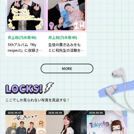
井上和(乃木坂46)
井上和(乃木坂46)
5thアルバム『My
生徒の書き込みをも
respect』に収録され
とに和先生の活動を
ている5期生楽曲
振り返り！
『Just a sec.』につ
いて！
MORE
ここでしか見られない写真を見逃すな！
2026.08.07
2026.08.06
2026.08.06