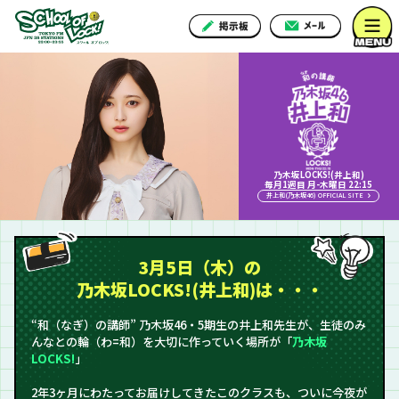
乃木坂LOCKS!(井上和)
毎月1週目 月-木曜日 22:15
井上和(乃木坂46) OFFICIAL SITE
3月5日（木）の
乃木坂LOCKS!(井上和)は・・・
“和（なぎ）の講師” 乃木坂46・5期生の井上和先生が、生徒のみ
んなとの輪（わ=和）を大切に作っていく場所が「
乃木坂
LOCKS!
」
2年3ヶ月にわたってお届けしてきたこのクラスも、ついに今夜が