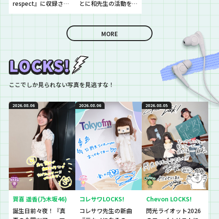
respect』に収録され
とに和先生の活動を
ている5期生楽曲
振り返り！
『Just a sec.』につ
いて！
MORE
ここでしか見られない写真を見逃すな！
2026.08.06
2026.08.06
2026.08.05
賀喜 遥香(乃木坂46)
コレサワLOCKS!
Chevon LOCKS!
誕生日前々夜！『真
コレサワ先生の新曲
閃光ライオット2026