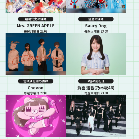
超現代史の講師
普通の講師
Mrs. GREEN APPLE
Saucy Dog
毎週月曜日 23:08
毎週火曜日 23:08
言語深化論の講師
4組の副担任
Chevon
賀喜 遥香(乃木坂46)
毎週水曜日 23:08
毎週木曜日 23:08