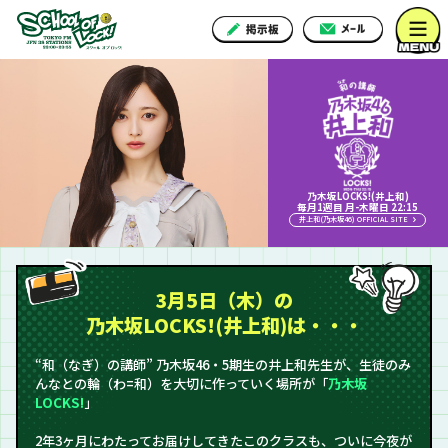
乃木坂LOCKS!(井上和)
毎月1週目 月-木曜日 22:15
井上和(乃木坂46) OFFICIAL SITE
3月5日（木）の
乃木坂LOCKS!(井上和)は・・・
“和（なぎ）の講師” 乃木坂46・5期生の井上和先生が、生徒のみ
んなとの輪（わ=和）を大切に作っていく場所が「
乃木坂
LOCKS!
」
2年3ヶ月にわたってお届けしてきたこのクラスも、ついに今夜が