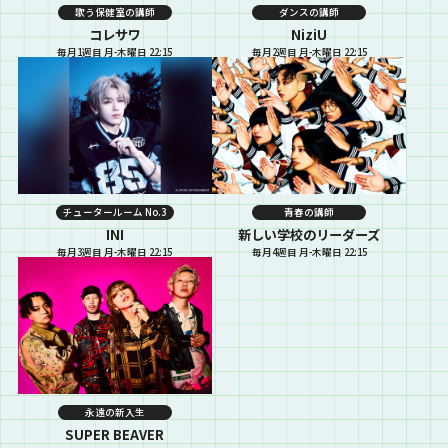
歌う保健室の講師
ダンスの講師
コレサワ
NiziU
毎月1週目 月-木曜日 22:15
毎月2週目 月-木曜日 22:15
チュータールーム No.3
青春の講師
INI
新しい学校のリーダーズ
毎月3週目 月-木曜日 22:15
毎月4週目 月-木曜日 22:15
永遠の新入生
SUPER BEAVER