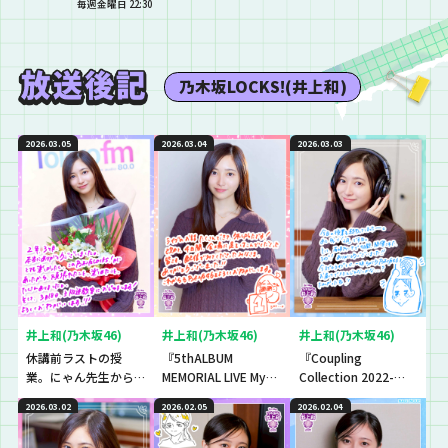
毎週金曜日 22:30
乃木坂LOCKS!(井上和)
2026.03.05
2026.03.04
2026.03.03
井上和(乃木坂46)
井上和(乃木坂46)
井上和(乃木坂46)
休講前ラストの授
『5thALBUM
『Coupling
業。にゃん先生から
MEMORIAL LIVE My
Collection 2022-
生徒への思い、生徒
respect』を振り返
2025』を振り返り！
2026.03.02
2026.02.05
2026.02.04
からにゃん先生への
り！MCは猛反
チャンチキチン♪ト
思い。
省…？？
ンツクテン♪チント