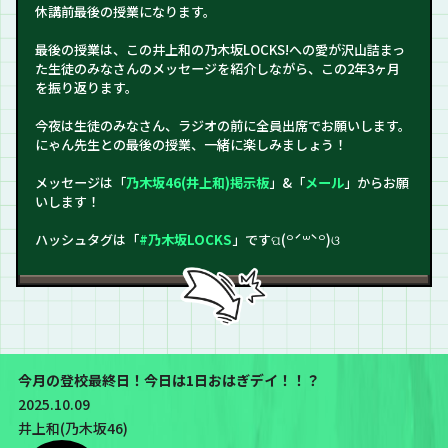
休講前最後の授業になります。
最後の授業は、この井上和の乃木坂LOCKS!への愛が沢山詰まっ
た生徒のみなさんのメッセージを紹介しながら、この2年3ヶ月
を振り返ります。
今夜は生徒のみなさん、ラジオの前に全員出席でお願いします。
にゃん先生との最後の授業、一緒に楽しみましょう！
メッセージは「
乃木坂46(井上和)掲示板
」&「
メール
」からお願
いします！
ハッシュタグは「
#乃木坂LOCKS
」ですପ(꒪ˊ꒳ˋ꒪)ଓ
今月の登校最終日！今日は1日おはぎデイ！！？
2025.10.09
井上和(乃木坂46)