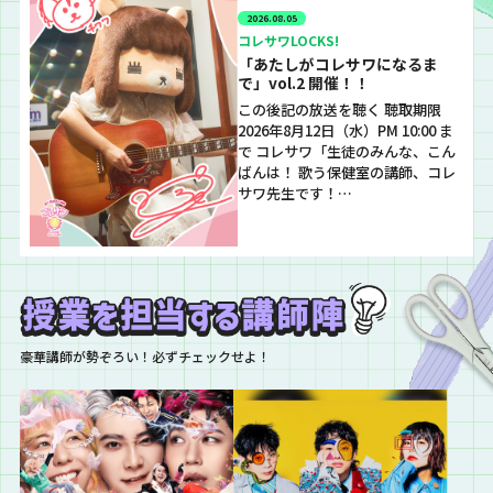
2026.08.05
コレサワLOCKS!
「あたしがコレサワになるま
で」vol.2 開催！！
この後記の放送を聴く 聴取期限
2026年8月12日（水）PM 10:00 ま
で コレサワ「生徒のみんな、こん
ばんは！ 歌う保健室の講師、コレ
サワ先生です！…
豪華講師が勢ぞろい！必ずチェックせよ！