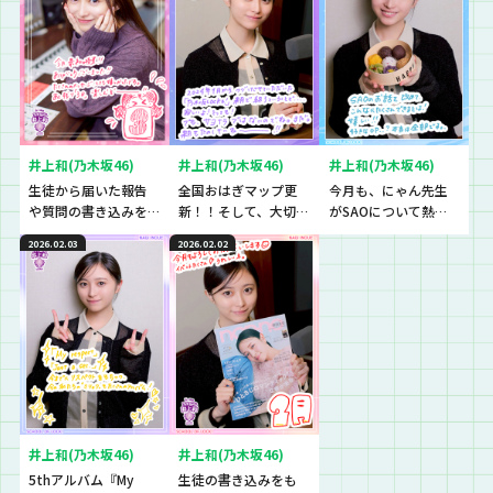
ンシャン♪
井上和(乃木坂46)
井上和(乃木坂46)
井上和(乃木坂46)
生徒から届いた報告
全国おはぎマップ更
今月も、にゃん先生
や質問の書き込みを
新！！そして、大切な
がSAOについて熱
紹介！
お知らせも。
く、熱く、熱く語り
2026.02.03
2026.02.02
ます…！
井上和(乃木坂46)
井上和(乃木坂46)
5thアルバム『My
生徒の書き込みをも