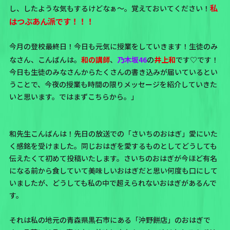
私
し、したような気もするけどなぁ～。覚えておいてください！
はつぶあん派です！！！
今月の登校最終日！今日も元気に授業をしていきます！生徒のみ
なさん、こんばんは。
和の講師
、
乃木坂46
の
井上和
です♡
です！
今日も生徒のみなさんからたくさんの書き込みが届いているとい
うことで、今夜の授業も時間の限りメッセージを紹介していきた
いと思います。ではまずこちらから。」
和先生こんばんは！先日の放送での「さいちのおはぎ」愛にいた
く感銘を受けました。同じおはぎを愛するものとしてどうしても
伝えたくて初めて投稿いたします。さいちのおはぎが今ほど有名
になる前から食していて美味しいおはぎだと思い何度も口にして
いましたが、どうしても私の中で超えられないおはぎがあるんで
す。
それは私の地元の青森県黒石市にある「沖野餅店」のおはぎで