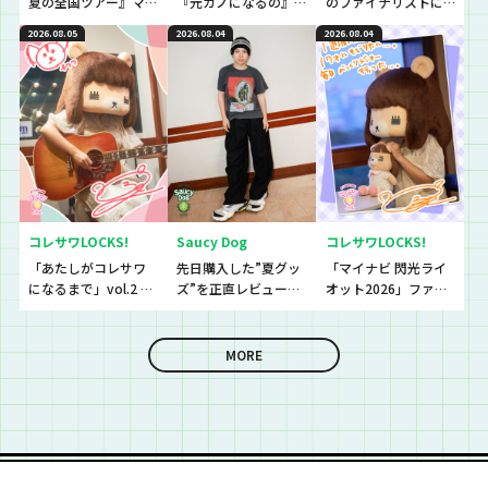
夏の全国ツアー』マ
『元カノになるの』
のファイナリストに
ストアイテムと
初解禁！！！！！
思わず「なんであん
2026.08.05
2026.08.04
2026.08.04
は！？
な上手いの？！」さ
らに今夜は『セット
リストNo.5』の授
業！
コレサワLOCKS!
Saucy Dog
コレサワLOCKS!
「あたしがコレサワ
先日購入した”夏グッ
「マイナビ 閃光ライ
になるまで」vol.2 開
ズ”を正直レビューし
オット2026」ファイ
催！！
ていきました！
ナリストたちの音源
を聴いていきます！
MORE