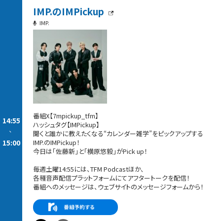
IMP.のIMPickup
IMP.
番組X【7mpickup_tfm】
14:55
ハッシュタグ【IMPickup】
-
聞くと誰かに教えたくなる“カレンダー雑学”をピックアップする
15:00
IMP.のIMPickup！
今日は「佐藤新」と「横原悠毅」がPick up！
毎週土曜14:55には、TFM Podcastほか、
各種音声配信プラットフォームにてアフタートークを配信！
番組へのメッセージは、ウェブサイトのメッセージフォームから！