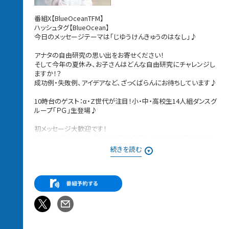
番組X【BlueOceanTFM】
ハッシュタグ【BlueOcean】
今日のメッセージテーマは「じゆうけんきゅうのはなし」♪
アナタの自由研究の思い出をお寄せください！
そして今年の夏休み、お子さんはどんな自由研究にチャレンジし
ますか！？
成功例・失敗例、アイデアなど、ざっくばらんにお待ちしています♪
10時台のゲスト：α・Z世代が注目！小・中・高校生14人組ダンスグ
ループ「ＰＧ」生登場♪
初メッセージ大歓迎です！
日々の生活に役立つラジオ井戸端会議へのご参加お待ちしてい
ます！
続きを読む
メッセージは、Blue Oceanのウェブサイト、メッセージフォームか
ら♪