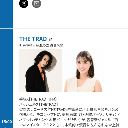
THE TRAD
戸塚祥太（A.B.C-Z） 森音朱里
番組X【THETRAD_TFM】
ハッシュタグ【THETRAD】
架空のレコード店『THE TRAD』を舞台に、「上質な音楽を、じっく
り味わう。」をコンセプトに、稲垣吾郎（月・火曜パーソナリティ）と
ハマ・オカモト（水・木曜パーソナリティ）が、各音楽ジャンルに秀
15:00
でたマイスターたちとともに、本質的で流行に左右されない上質
-