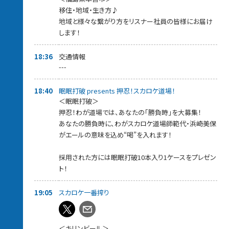
移住・地域・生き方♪
地域と様々な繋がり方をリスナー社員の皆様にお届け
します！
18:36
交通情報
---
18:40
眠眠打破 presents 押忍！スカロケ道場！
＜眠眠打破＞
押忍！わが道場では、あなたの「勝負時」を大募集！
あなたの勝負時に、わがスカロケ道場師範代・浜崎美保
がエールの意味を込め“喝”を入れます！
採用された方には眠眠打破10本入り1ケースをプレゼン
ト！
19:05
スカロケ一番搾り
＜キリンビール＞