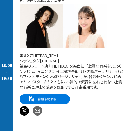
戸塚祥太（A.B.C-Z） 森音朱里
番組X【THETRAD_TFM】
ハッシュタグ【THETRAD】
16:00
架空のレコード店『THE TRAD』を舞台に、「上質な音楽を、じっく
り味わう。」をコンセプトに、稲垣吾郎（月・火曜パーソナリティ）と
-
ハマ・オカモト（水・木曜パーソナリティ）が、各音楽ジャンルに秀
16:50
でたマイスターたちとともに、本質的で流行に左右されない上質
な音楽と趣味の話題をお届けする音楽番組です。