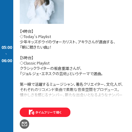
【4時台】
◇Today's Playlist
少年キッズボウイのヴォーカリスト、アキラさんが選曲する、
05:00
『朝に聴きたい曲』！
-
【5時台】
06:00
◇Classic Playlist
クラシックライターの板倉重雄さんが、
『ジョルジェ・エネスクの芸術』というテーマで選曲。
第一線で活躍するミュージシャン、著名クリエイター、文化人が、
それぞれのリコメンド楽曲で素敵な音楽空間をプロデュース。
懐かしさを感じるナンバー、新たな出会いとなるようなナンバー
等、幅広い世代に、時代を超えた邦・洋楽の名曲をお届け！
続きを読む