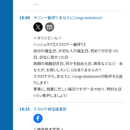
---
番組PODCAST
https://www.tfm.co.jp/podcast/sky/
18:00
キリン一番搾り あなたにCongratulations!
＜キリンビール＞
ハッシュタグ【スカロケ一番搾り】
自分の誕生日、大切な人の誕生日、初めて付き合った
日、会社に受かった日…
両親の結婚記念日、何かを始めた日、周年などなど…あ
なたが、お祝いしたいことはありませんか？
スカロケから、あなたに Congratulations!の乾杯をお送
りします！
家事に、残業に忙しい毎日ですが一旦やめて、特別な日
くらい乾杯しましょう！
18:15
スカロケ移住推進部
＜福島県本宮市＞