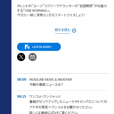
タレントの"ユージ"とフリーアナウンサーの"吉田明世"がお届け
する「ONE MORNING」。
今日も一緒に素敵な1日をスタートさせましょう！
日替わりのリスナーアンケート＜ワンコメ・ワンジャッジ＞
番組Xでのアンケート
続きを読む
⇨投票は
★ONE MORNING 公式Xで実施！★
また「#ワンモ」であ
なたの声=ワンコメを募集中です！
みなさんからの「BEST HITS REQUEST」もHPから募集中！！
採用された方には番組オリジナルステッカーをプレゼントしてい
ます。
＊時間多少前後する場合があります。
また、内容も一部変更となる場合があります＊
06:00
HEADLINE NEWS & WEATHER
今朝の最新ニュースは？
06:15
ワンコメ・ワンジャッジ
番組がピックアップしたニュースやトピックスについての
アナタの意見＝ワンコメをお聞かせください。
詳しくは番組公式Xをご覧ください。