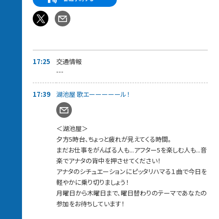
17:39～【 湖池屋歌エーーール 】
ちょっと疲れが見えてくるこの時間…曜日ごとの選曲テーマで、
働くアナタに音楽でエールを届けます！
毎週木曜のテーマは【スコーン！とハマるアンサーソング！】
嬉しかった事、悲しかった事、悩んでいる事、誰かに届けたい想い
などなど…
自由にメッセージをお送りください。
17:25
交通情報
届いたメッセージに対してスカロケが選んだ
---
「スコーン！とハマるアンサーソング」をお送りさせて頂きます。
さらにメッセージ紹介された方には
17:39
湖池屋 歌エーーーーール！
湖池屋お菓子詰め合わせをプレゼントします。
17:45〜【スカロケ 餃子の王将食堂〜いい話、ごちそうさまです】
手作りのアツアツ中華料理と“いい話”で
＜湖池屋＞
心もお腹もパワーチャージしてくれる餃子の王将食堂。
夕方5時台、ちょっと疲れが見えてくる時間。
今週も“お料理”と“いい話メッセージ”を紹介します。
まだお仕事をがんばる人も...アフター5を楽しむ人も...音
18:00～【 あなたにCongratulations! 】
楽でアナタの背中を押させてください！
自分の誕生日、大切な人の誕生日、初めて付き合った日、会社に
アナタのシチュエーションにピッタリハマる１曲で今日を
受かった日...
軽やかに乗り切りましょう！
両親の結婚記念日、何かを始めた日、周年などなど...
あなたが、お祝いしたいことはありませんか？
月曜日から木曜日まで、曜日替わりのテーマであなたの
スカロケから、あなたにCongratulations!の乾杯をお送りします！
参加をお待ちしています！
家事に、残業に忙しい毎日ですが一旦やめて、特別な日くらい乾