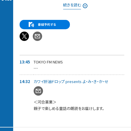
それでも、お取り寄せの旅は終わらない・・・！
続きを読む
東京にいながらにしてうまいものをお取り寄せできる、このすば
らしき世界。
知っていれば、ギフトに、家族や仲間と一緒に、自分へのご褒美
に、
いろんなシーンで役に立つお取り寄せの逸品を紹介。
◆13時55分ごろ〜ゲスト：5人組メンズグループ「Crimson Crat
Clan」
現役ライバーから選出された5人組メンズグループ「Crimson
Crat Clan」から、
「ターゴ・C・マーキス」さんと「ミナト・C・エンペラー 」さん が登
13:45
TOKYO FM NEWS
場！
---
先月リリースされた新曲「DO YOU WANNA DANCE?」についてお
話を伺っていきます。
14:32
カワイ肝油ドロップ presents よ・み・き・か・せ
＜河合薬業＞
親子で楽しめる童話の朗読をお届けします。