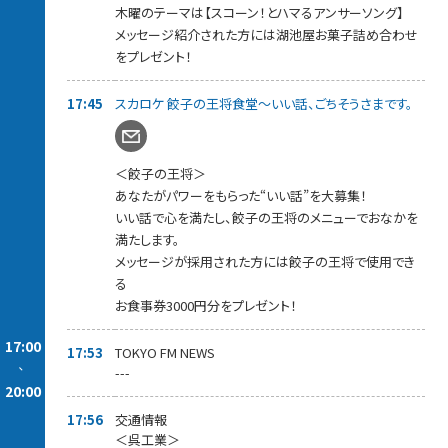
杯しましょう！
木曜のテーマは【スコーン！とハマるアンサーソング】
メッセージを紹介された方には、番組からプレゼント差し上げま
メッセージ紹介された方には湖池屋お菓子詰め合わせ
す。
をプレゼント！
18:15～【 スカロケ移住推進部 】
“移住のプロ！”
17:45
スカロケ 餃子の王将食堂～いい話、ごちそうさまです。
雑誌「TURNS」プロデューサー【 堀口正裕 】さんが
最新の移住事情をお届けしていきます。
今回は、【 福島県本宮市 】をピックアップ！
堀口さんへ移住に関する情報や質問などもお待ちしています。
＜餃子の王将＞
あなたがパワーをもらった“いい話”を大募集！
18:40～【 押忍！スカロケ道場 】
浜崎師範が極上な喝をあなたに注入！
いい話で心を満たし、餃子の王将のメニューでおなかを
みなさんの勝負時のメッセージをお待ちしています。
満たします。
紹介された方には【 眠眠打破1ケース10本入り】をプレゼント。
メッセージが採用された方には餃子の王将で使用でき
メッセージはスカロケのアプリ、またはホームページから！
る
お食事券3000円分をプレゼント！
19:05～【 スカロケ一番搾り～1番カラオケ 】
曜日替わりでスカロケの一番搾りなコーナーをお届けしていま
すが、
17:00
17:53
TOKYO FM NEWS
木曜日は「一番カラオケ」
-
---
あなたの今の気持ちを曲に乗せて、こっそり一番だけ歌ってくだ
20:00
さい！
見事歌いきった方には「KIRIN 一番搾り」をプレゼント！
17:56
交通情報
詳しくは我が社のアプリ＆HPをご覧ください。
＜呉工業＞