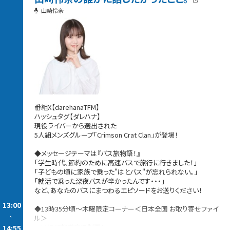
山崎怜奈
番組X【darehanaTFM】
ハッシュタグ【ダレハナ】
現役ライバーから選出された
5人組メンズグループ「Crimson Crat Clan」が登場！
◆メッセージテーマは『バス旅物語！』
「学生時代、節約のために高速バスで旅行に行きました！」
「子どもの頃に家族で乗った"はとバス"が忘れられない。」
「就活で乗った深夜バスが辛かったんです・・・」
など、あなたのバスにまつわるエピソードをお送りください！
13:00
◆13時35分頃〜木曜限定コーナー＜日本全国 お取り寄せファイ
-
ル＞
ついに47都道府県制覇！
14:55