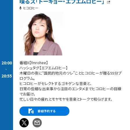
喋るズ「トーキョー・エフエムロヒー」
ヒコロヒー
20:00
番組X【fmrohee】
ハッシュタグ【エフエムロヒー】
-
木曜日の夜に“国民的地元のツレ”ことヒコロヒーが贈る55分プ
20:55
ログラム。
ヒコロヒーがセレクトするゴキゲンな音楽と、
日常の些細な出来事から注目のエンタメまでヒコロヒーの目線
でお届け。
忙しい日々の疲れとモヤモヤを音楽とトークで和らげます。