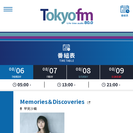
番組表
TIME TABLE
06
07
08
09
08/
08/
08/
08/
THURSDAY
FRIDAY
SATURDAY
SUNDAY
Memories＆Discoveries
早見沙織