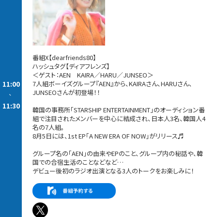
番組X【dearfriends80】
ハッシュタグ【ディアフレンズ】
＜ゲスト：AEN KAIRA／HARU／JUNSEO＞
11:00
7人組ボーイズグループ『AEN』から、KAIRAさん、HARUさん、
JUNSEOさんが初登場！！
-
11:30
韓国の事務所「STARSHIP ENTERTAINMENT」のオーディション番
組で注目されたメンバーを中心に結成され、日本人3名、韓国人4
名の7人組。
8月5日には、1st EP「A NEW ERA OF NOW」がリリース♬
グループ名の「AEN」の由来やEPのこと、グループ内の秘話や、韓
国での合宿生活のことなどなど…
デビュー後初のラジオ出演となる3人のトークをお楽しみに！