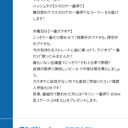
ハッシュタグ【スカロケ一番搾り】
曜日替わりでスカロケの一番搾りなコーナーをお届け
します！
木曜日は【一番カラオケ】
こっそり一番だけ歌わせて！残業中のアナタも、帰宅中
のアナタも、
今の気持ちをストレートに曲に乗っけて、ラジオで"一番
だけ"歌ってみませんか？
誰もいない会議室でこっそり？それとも家で熱唱？
自慢の歌声と美味しいビールで今夜は喉を鳴らしましょ
う。
カラオケに自信がない方でも是非ご参加ください！複数
人参加もOKです！
見事、番組内で歌われた方には『キリン 一番搾り 350ml
缶 1ケース (24本入)』をプレゼントします。