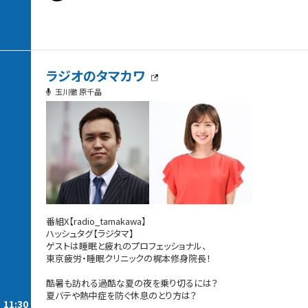
ラジオのタマカワ
玉川徹 原千晶
番組X【radio_tamakawa】
ハッシュタグ【ラジタマ】
ゲストは睡眠と疲れのプロフェッショナル、
東京疲労・睡眠クリニックの梶本修身院長！
酷暑も訪れる過酷な夏の夜を乗り切るには？
夏バテや熱中症を防ぐ休息のとり方は？
11:30