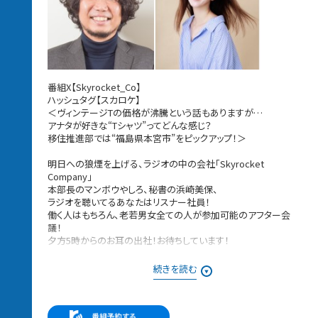
番組X【Skyrocket_Co】
ハッシュタグ【スカロケ】
＜ヴィンテージTの価格が沸騰という話もありますが…
アナタが好きな“Tシャツ”ってどんな感じ？
移住推進部では“福島県本宮市”をピックアップ！＞
明日への狼煙を上げる、ラジオの中の会社「Skyrocket
Company」
本部長のマンボウやしろ、秘書の浜崎美保、
ラジオを聴いてるあなたはリスナー社員！
働く人はもちろん、老若男女全ての人が参加可能のアフター会
議！
夕方5時からのお耳の出社！お待ちしています！
08月06日［木］は・・・
続きを読む
本日の議題は「イチオシTシャツ案件〜この夏の一軍です」
メッセージは番組HPもしくは番組アプリにある
社内掲示板からお送りください。