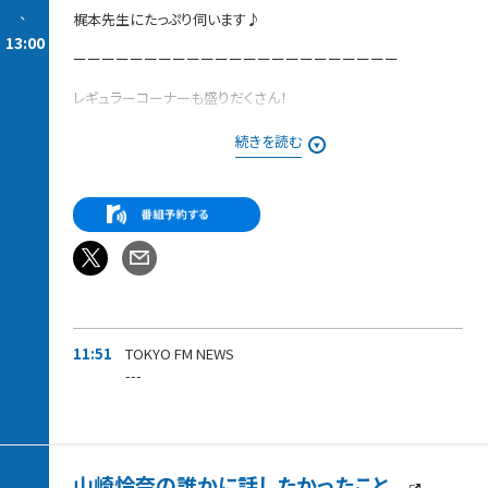
-
梶本先生にたっぷり伺います♪
13:00
ーーーーーーーーーーーーーーーーーーーーーーー
レギュラーコーナーも盛りだくさん！
【今週の「ピックアップ」】
続きを読む
今、玉川徹が注目するニュースを独自目線で解説します。
【発掘！ラジタマ100名曲〜20世紀編〜】
みなさんが推したい20世紀の名曲を募集中！！
番組でご紹介した方には、
「ラジタマ」オリジナルステッカーをプレゼントします。
11:51
TOKYO FM NEWS
---
山崎怜奈の誰かに話したかったこと。