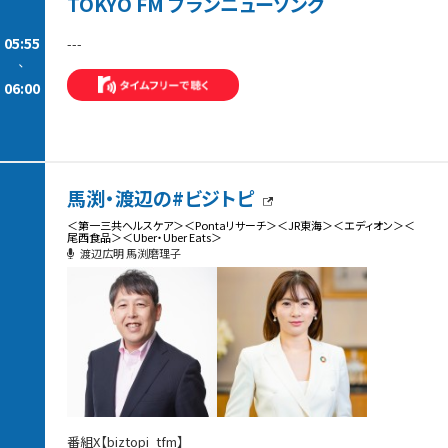
TOKYO FM ブランニューソング
05:55
---
-
06:00
馬渕・渡辺の#ビジトピ
＜第一三共ヘルスケア＞＜Pontaリサーチ＞＜JR東海＞＜エディオン＞＜
尾西食品＞＜Uber・Uber Eats＞
渡辺広明 馬渕磨理子
番組X【biztopi_tfm】