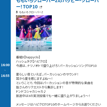
ももいろクローバーZのハッピー・クローバ
ー！TOP10
ももいろクローバーZ
番組X【happyclo】
ハッシュタグ【ハピクロ】
16:00
今週は、ナツノオトで盛り上げろ！パーカッションソングTOP10
-
夏らしい音といえば、パーカッションのサウンド！
16:55
耳から夏を感じますよね～！
ということで、今回はパーカッションの音が特徴的な楽曲を
皆さんのリクエストから集計します！
ドンドコシャカシャカ♪
放送中はXの実況投稿でも一緒に盛り上がりましょう～！
メッセージはハピクロTOP10のホームページからお送りください