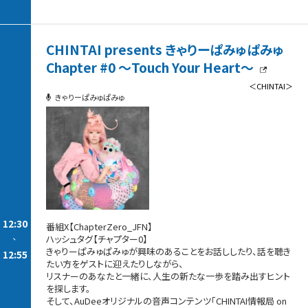
「番組特製ステッカー」をプレゼントいたします！
ご入会だけではお送りできませんので、
CHINTAI presents きゃりーぱみゅぱみゅ
必ず応募フォームからのご応募をお忘れなく！
皆様のご応募をお待ちしております！
Chapter #0 ～Touch Your Heart～
詳細とメンバーシップ登録はこちらから
＜CHINTAI＞
きゃりーぱみゅぱみゅ
https://audee-membership.jp/tsuda-
speaking/articles/news/arRPXR964zaFRuijXLwZTaWL
12:30
番組X【ChapterZero_JFN】
-
ハッシュタグ【チャプター0】
きゃりーぱみゅぱみゅが興味のあることをお話ししたり、話を聴き
12:55
たい方をゲストに迎えたりしながら、
リスナーのあなたと一緒に、人生の新たな一歩を踏み出すヒント
を探します。
そして、AuDeeオリジナルの音声コンテンツ「CHINTAI情報局 on