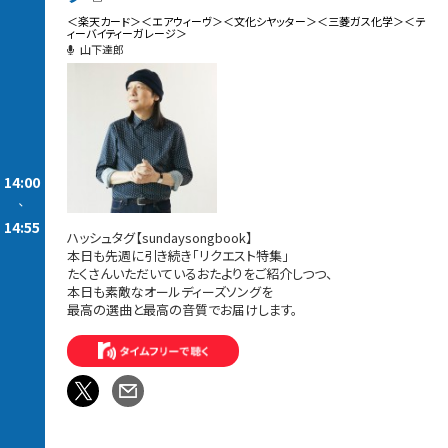
＜楽天カード＞＜エアウィーヴ＞＜文化シヤッター＞＜三菱ガス化学＞＜テ
ィーバイティーガレージ＞
山下達郎
14:00
-
14:55
ハッシュタグ【sundaysongbook】
本日も先週に引き続き「リクエスト特集」
たくさんいただいているおたよりをご紹介しつつ、
本日も素敵なオールディーズソングを
最高の選曲と最高の音質でお届けします。