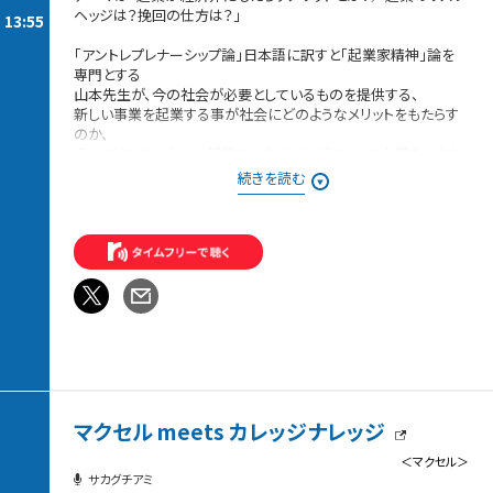
ヘッジは？挽回の仕方は？」
13:55
「アントレプレナーシップ論」日本語に訳すと「起業家精神」論を
専門とする
山本先生が、今の社会が必要としているものを提供する、
新しい事業を起業する事が社会にどのようなメリットをもたらす
のか、
そしてリスクの少ない起業のスタイルなどについてお聞きします。
続きを読む
日常の向こう側にある「誰も気づいていない問い」「まだ名のな
いもの」
「次の時代を作る種」を探求していく「日曜大学 supported by 日
本大学」
様々な視点を持つ専門家と、パーソナリティである
ダウ90000 蓮見翔さんが、知の楽しさをラジオという
「耳の講義室」から届けてまいります。
マクセル meets カレッジナレッジ
＜マクセル＞
サカグチアミ