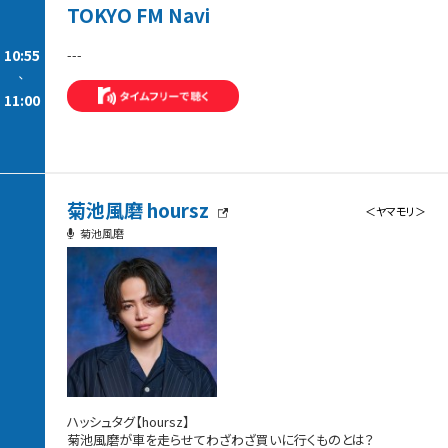
TOKYO FM Navi
10:55
---
-
11:00
菊池風磨 hoursz
＜ヤマモリ＞
菊池風磨
ハッシュタグ【hoursz】
菊池風磨が車を走らせてわざわざ買いに行くものとは？