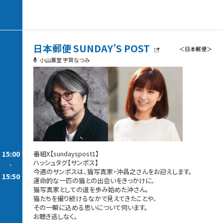
日本郵便 SUNDAY’S POST
＜日本郵便＞
小山薫堂 宇賀なつみ
15:00
番組X【sundayspost1】
ハッシュタグ【サンポス】
-
今週のサンポスは、猫写真家・沖昌之さんをお迎えします。
15:50
運命的な一匹の猫との出会いをきっかけに、
猫写真家としての道を歩み始めた沖さん。
猫たちを撮り続けるなかで見えてきたことや、
その一瞬に込める思いについて伺います。
お聴き逃しなく。