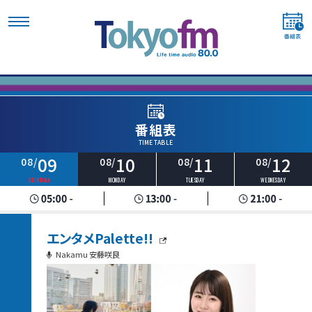
番組表
TIME TABLE
09
10
11
12
08/
08/
08/
08/
SUNDAY
MONDAY
TUESDAY
WEDNESDAY
エンタメPalette!!
Nakamu 安藤咲良