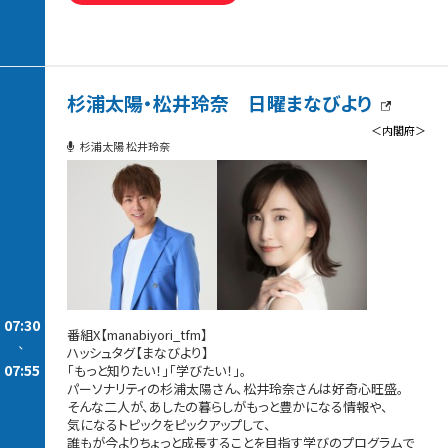
杉浦太陽・松井玲奈 日曜まなびより
＜内閣府＞
杉浦太陽 松井玲奈
07:30
番組X【manabiyori_tfm】
-
ハッシュタグ【まなびより】
07:55
「もっと知りたい！」「学びたい！」。
パーソナリティの杉浦太陽さん、松井玲奈さんは好奇心旺盛。
そんな二人が、あしたの暮らしがもっと豊かになる情報や、
気になるトピックをピックアップして、
誰もが今よりちょっと成長することを目指す学びのプログラムで