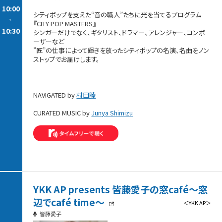
10:00
シティポップを支えた“音の職人”たちに光を当てるプログラム
-
『CITY POP MASTERS』
10:30
シンガーだけでなく、ギタリスト、ドラマー、アレンジャー、コンポ
ーザーなど
”匠”の仕事によって輝きを放ったシティポップの名演、名曲をノン
ストップでお届けします。
NAVIGATED by
村田睦
CURATED MUSIC by
Junya Shimizu
YKK AP presents 皆藤愛子の窓café～窓
辺でcafé time～
＜YKK AP＞
皆藤愛子