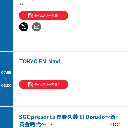
す。
TOKYO FM Navi
07:55
---
-
08:00
SGC presents 長野久義 El Dorado〜新・
黄金時代〜
＜SGC＞