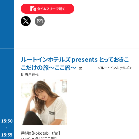
ルートインホテルズ presents とっておきこ
こだけの旅～ここ旅～
＜ルートインホテルズ＞
野呂佳代
15:50
-
番組X【kokotabi_tfm】
15:55
ハッシュタグ【ここ旅】