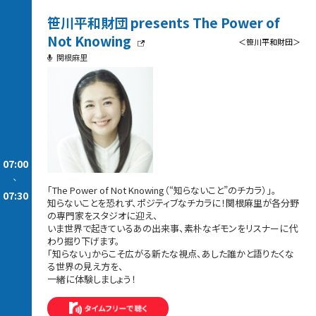
笹川平和財団 presents The Power of
Not Knowing
＜笹川平和財団＞
関根麻里
07:00
-
「The Power of Not Knowing（“知らないこと”のチカラ）」。
07:30
知らないことを恐れず、ポジティブなチカラに！関根麻里が各分野
の専門家をスタジオに迎え、
いま世界で起きているあの出来事、素朴なギモンをリスナーに代
わり掘り下げます。
「知らない」からこそ広がる新たな視点、あした誰かと語りたくな
る世界の見え方を、
一緒に体験しましょう！