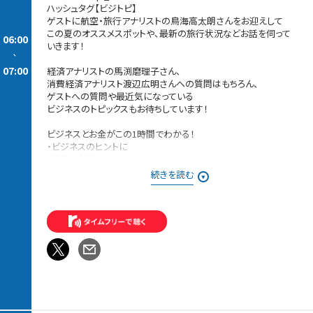
ハッシュタグ【ビジトピ】
ゲストに航空・旅行アナリストの鳥海高太朗さんをお迎えして
この夏のオススメスポットや、最新の旅行状況などお話を伺って
06:00
いきます！
-
07:00
経済アナリストの馬渕磨理子さん、
消費経済アナリスト渡辺広明さんへの質問はもちろん、
ゲストへの質問や最近気になっている
ビジネスのトピックスもお待ちしています！
ビジネスとお金がこの1時間でわかる！
・ビジネスのヒントに
・商談の雑談ネタに
・ステップアップのために
続きを読む
・金融の学びに
・日本の未来を考えたい…
何気なく聴いても勉強になったり、
ビジネスに興味を持つきっかけにも？
＊時間多少前後する場合があります。
また、内容も一部変更となる場合があります＊