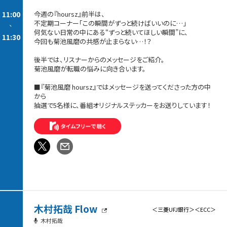
11:00
今週の『hoursz』前半は、
不定期コーナー「この瞬間がずっと続けばいいのに…」
-
何気ない日常の中にある“ずっと続いてほしい瞬間”に、
11:30
今回も菊池風磨の共感が止まらない…！？
後半では、リスナーからのメッセージをご紹介。
菊池風磨が転職の悩みに向き合います。
■『菊池風磨 hoursz』ではメッセージを送ってくださった方の中
から
抽選で5名様に、番組オリジナルステッカーをお送りしています！
木村拓哉 Flow
＜三菱UFJ銀行＞＜ECC＞
木村拓哉