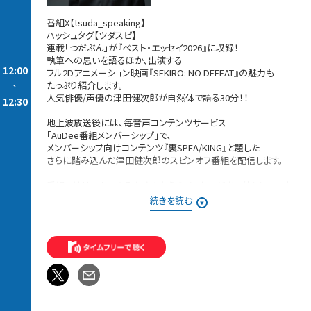
番組X【tsuda_speaking】
ハッシュタグ【ツダスピ】
連載「つだぶん」が『ベスト・エッセイ2026』に収録！
執筆への思いを語るほか、出演する
12:00
フル2Dアニメーション映画『SEKIRO: NO DEFEAT』の魅力も
-
たっぷり紹介します。
人気俳優/声優の津田健次郎が自然体で語る30分！！
12:30
地上波放送後には、毎音声コンテンツサービス
「AuDee番組メンバーシップ」で、
メンバーシップ向けコンテンツ『裏SPEA/KING』と題した
さらに踏み込んだ津田健次郎のスピンオフ番組を配信します。
番組ではリスナーのみなさんからのメッセージをお待ちしていま
す。
続きを読む
津田さんに話して欲しいこと、津田さんへの質問、
お悩み相談など、何でもOKです。
現在、番組メンバーシップコンテンツ『裏SPEA/KING』では
「おつかれサマーギフトキャンペーン」を開催中１
8月1日(土)0:00～8月31日(金)23:59の期間内に
ご応募いただいたメンバーシップ会員の方全員に、
津田さんの写真＋メッセージ入り、