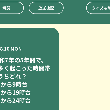
解説
放送後記
クイズ＆
08.10 MON
和7年の5年間で、
多く起こった時間帯
うちどれ？
台から9時台
台から19時台
台から24時台