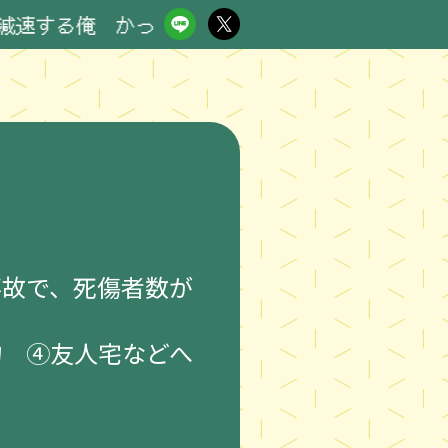
俺 かっこいい RN ロクヨン男子
事故で、死傷者数が
物 ④友人宅などへ