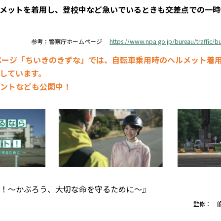
メットを着用し、登校中など急いでいるときも交差点での一時
参考：警察庁ホームページ
https://www.npa.go.jp/bureau/traffic/
ページ「ちいきのきずな」では、自転車乗用時のヘルメット着
しています。
ントなども公開中！
！～かぶろう、大切な命を守るために～』
監修：一