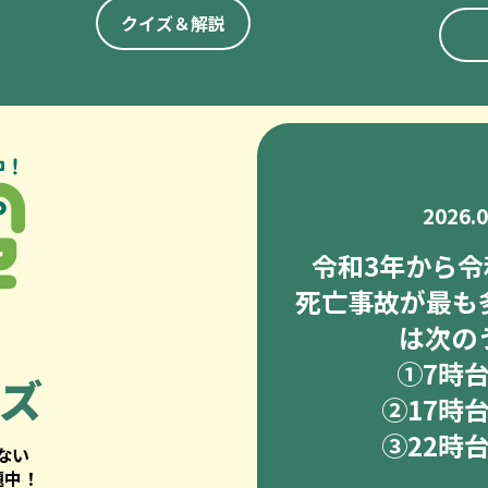
クイズ＆解説
2026.
令和3年から令
死亡事故が最も
は次の
➀7時
ズ
②17時
③22時
ない
題中！