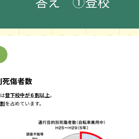
答え
①登校
別死傷者数
は
登下校中が６割以上
。
割
を占めています。