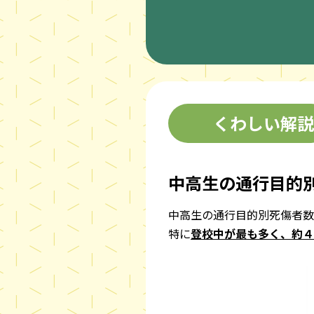
くわしい解説
中高生の通行目的
中高生の通行目的別死傷者数
特に
登校中が最も多く、約４