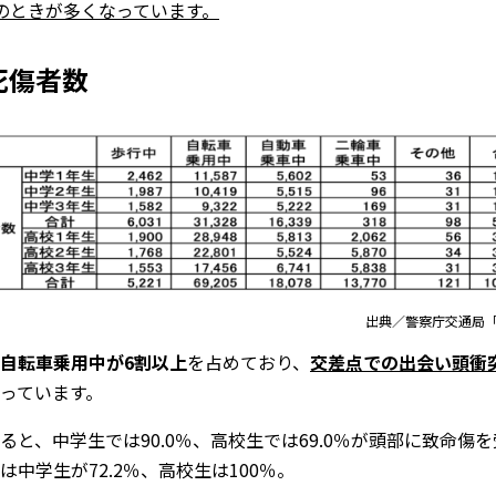
のときが多くなっています。
死傷者数
出典／警察庁交通局「
自転車乗用中が6割以上
を占めており、
交差点での出会い頭衝
っています。
と、中学生では90.0％、高校生では69.0％が頭部に致命傷
中学生が72.2％、高校生は100％。