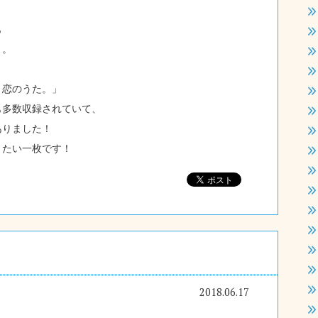
も
よ。
、恋のうた。」
も多数収録されていて、
ありました！
きたい一枚です！
2018.06.17