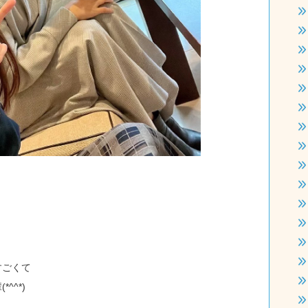
！
すごくて
^^*)