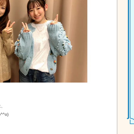
は、
^o)