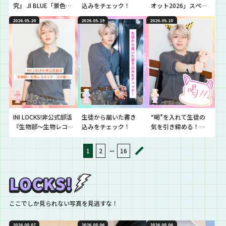
究』 JI BLUE「景色」
込みをチェック！
オット2026」スペシ
を深掘り！
ャルサポーター就
2026.05.20
2026.05.19
2026.05.18
任！ 大夢先生と音楽
についての授業！
INI LOCKS!非公式部活
生徒から届いた書き
“喝”を入れて生徒の
『生物部〜生物レコ
込みをチェック！
気を引き締める！
メンド・コケ編〜』
『鬼チューター!おに
ちゅかひろむ!!』
・・・
1
2
16
ここでしか見られない写真を見逃すな！
2026.08.07
2026.08.06
2026.08.06