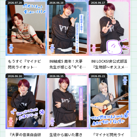
2026.07.20
2026.06.18
2026.06.17
もうすぐ『マイナビ
INI結成5 周年！大夢
INI LOCKS!非公式部活
閃光ライオット
先生が感じる”今”そ
『生物部〜オススメ
2026』！ファイナリ
して未来
生物スポット〜』
2026.06.16
2026.06.15
2026.05.21
スト10組をチェッ
ク！
『大夢の音楽自由研
生徒から届いた書き
「マイナビ閃光ライ