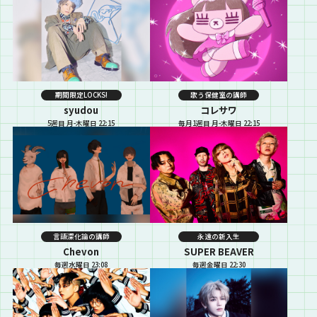
期間限定LOCKS!
歌う保健室の講師
syudou
コレサワ
5週目 月-木曜日 22:15
毎月1週目 月-木曜日 22:15
言語深化論の講師
永遠の新入生
Chevon
SUPER BEAVER
毎週水曜日 23:08
毎週金曜日 22:30