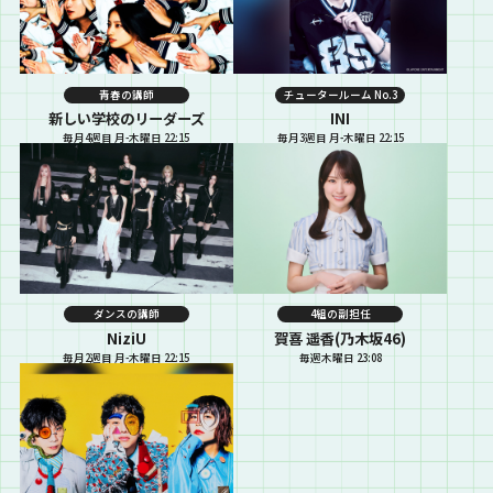
青春の講師
チュータールーム No.3
新しい学校のリーダーズ
INI
毎月4週目 月-木曜日 22:15
毎月3週目 月-木曜日 22:15
ダンスの講師
4組の副担任
NiziU
賀喜 遥香(乃木坂46)
毎月2週目 月-木曜日 22:15
毎週木曜日 23:08