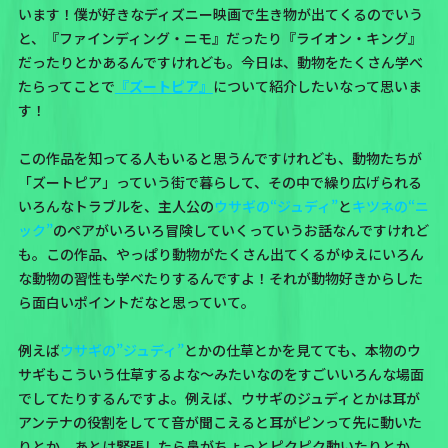
います！僕が好きなディズニー映画で生き物が出てくるのでいう
と、『ファインディング・ニモ』だったり『ライオン・キング』
だったりとかあるんですけれども。今日は、動物をたくさん学べ
たらってことで
『ズートピア』
について紹介したいなって思いま
す！
この作品を知ってる人もいると思うんですけれども、動物たちが
「ズートピア」っていう街で暮らして、その中で繰り広げられる
いろんなトラブルを、主人公の
ウサギの“ジュディ”
と
キツネの“ニ
ック”
のペアがいろいろ冒険していくっていうお話なんですけれど
も。この作品、やっぱり動物がたくさん出てくるがゆえにいろん
な動物の習性も学べたりするんですよ！それが動物好きからした
ら面白いポイントだなと思っていて。
例えば
ウサギの”ジュディ”
とかの仕草とかを見てても、本物のウ
サギもこういう仕草するよな〜みたいなのをすごいいろんな場面
でしてたりするんですよ。例えば、ウサギのジュディとかは耳が
アンテナの役割をしてて音が聞こえると耳がピンって先に動いた
りとか、あとは緊張したら鼻がちょっとピクピク動いたりとか、