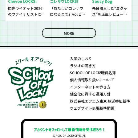
Chevon LOCKS!
コレサワLOCKS!
Saucy Dog
閃光ライオット2026
「あたしがコレサワ
先日購入した”夏グッ
のファイナリストに
になるまで」vol.2 開
ズ”を正直レビューし
思わず「なんであん
催！！
ていきました！
な上手いの？！」さ
らに今夜は『セット
MORE
リストNo.5』の授
業！
入学のしおり
ラジオの聴き方
SCHOOL OF LOCK!職員名簿
個人情報取り扱いについて
インターネットの歩き方
健全化に資する運用方針
株式会社エフエム東京 放送番組基準
ウェブサイト表現基準綱領
SCHOOL OF LOCK! OFFICIAL