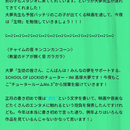
別の子もスタジオに来てくれています。というか大夢先生が連れ
てきてくれました！
大夢先生も予習バッチリのこの子が出てくる映画を通して、今夜
は「生物」を勉強していきましょう！！！
ʢ••ʡ ʢ••ʡ ʢ••ʡ ʢ••ʡ ʢ••ʡ ʢ••ʡ ʢ••ʡ ʢ••ʡ ʢ••ʡ ʢ••ʡ ʢ••ʡ ʢ••ʡ ʢ••ʡ
〈チャイムの音 キンコンカンコーン〉
〈教室のドアが開く音 ガラガラ〉
大夢「生徒の皆さん、こんばんは！みんなの夢をサポートする、
SCHOOL OF LOCK!のチューター・INI 髙塚大夢です！今夜もこ
こ“チュータールームNo.3”から授業を届けていきます！
正月の書き初めで僕は
“感性”
という文字を書いて、映画や音楽な
どたくさんのエンタメに触れるという抱負を発表したんですけれ
ども。今年は本当に書き初めで言った通り、例年よりはいろんな
作品を見ているんじゃないかなって思います！」