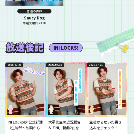
普通の講師
Saucy Dog
毎週火曜日 23:08
INI LOCKS!
2026.07.23
2026.07.22
2026.07.21
INI LOCKS!非公式部活
大夢先生の近況報告
生徒から届いた書き
『生物部〜映画から
&「INI」新曲2曲を解
込みをチェック！
学ぶ生物学〜』
説！