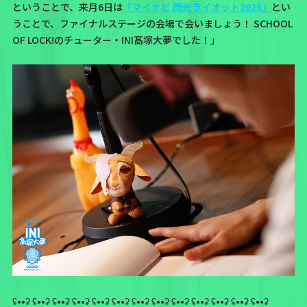
ということで、来月6日は
『マイナビ 閃光ライオット2026』
とい
うことで、ファイナルステージの会場で会いましょう！ SCHOOL
OF LOCK!のチューター・INI髙塚大夢でした！」
ʢ••ʡ ʢ••ʡ ʢ••ʡ ʢ••ʡ ʢ••ʡ ʢ••ʡ ʢ••ʡ ʢ••ʡ ʢ••ʡ ʢ••ʡ ʢ••ʡ ʢ••ʡ ʢ••ʡ