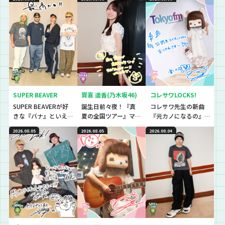
SUPER BEAVER
賀喜 遥香(乃木坂46)
コレサワLOCKS!
SUPER BEAVERが好
誕生日前々夜！『真
コレサワ先生の新曲
きな『バナ』といえ
夏の全国ツアー』マ
『元カノになるの』
ば〜？『恋バナ』だ
ストアイテムと
初解禁！！！！！
2026.08.05
2026.08.05
2026.08.04
ぁぁぁ！！！今回は
は！？
生徒と、恋バナ逆
電！！！！