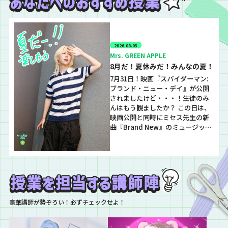
2026.08.03
Mrs. GREEN APPLE
8月だ！夏休みだ！みんなの夏！
7月31日！映画『スパイダーマン:
ブランド・ニュー・デイ』が公開
されましたけど・・・！生徒のみ
んはもう観ましたか？ この日は、
映画公開と同時にミセス先生の新
曲『Brand New』のミュージック
ビデオも公開されましたけ
ど、、！何といっても迫力がすご
い！！ 映画の中で聴けるのは新曲
だけだけど、このMVを映画館の巨
大スクリーンで観られたら、、！
と考えるといつか観てみたい気持
ちがある職員です…
豪華講師が勢ぞろい！必ずチェックせよ！