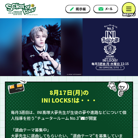
INI LOCKS!
毎月3週目 月-木曜日 22:15
INI OFFICIAL SITE
8月17日(月)の
INI LOCKS!は・・・
毎月3週目は、INI髙塚大夢先生が生徒の夢や進路などについて個
人指導を担う“チュータールーム No.3”🌃が開室
「選曲テーマ募集中」
大夢先生に選曲してもらいたい、"選曲テーマ"を募集していま