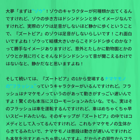
大夢「まずは
“ゾウ”
！ゾウのキャラクターが何種類か出てくるん
ですけれど、ゾウの歩き方はドシンドシンと歩くイメージなんで
すけれど、実際のゾウは足音がしないほど静かに歩くということ
で、『ズートピア』のゾウは足音がしないらしいです！これ面白
いですよね！ゾウって結構大きいからこそドシドシ歩くのかな？
って勝手なイメージありますけど、意外とたしかに動物園とかの
ゾウとか見に行くとそんなドシンドシンって音が聞こえるわけで
はないなと、静かだなと思いますよね！
そして続いては、『ズートピア』の1から登場する
ナマケモノ
の“フラッシュ”
っていうキャラクターがいるんですけれど。フラ
ッシュはナマケモノっていうのがあって動きがすっごい遅いんで
すよ！驚くのも本当にスローモーションみたいな。でも、実はそ
のフラッシュは車を運転するんですけれど、車はめちゃくちゃ早
いスピードみたいな。そのギャップが『ズートピア』の中ではコ
メディとして入ってるんですけれど。これもナマケモノの生体か
らきてるみたいで、ナマケモノは普段は動きが遅いんですけれど
も本気を出すとめっちゃ早いんですよ。だからその習性からフラ