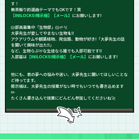
す！
無茶振り的選曲テーマでもOKです！笑
【
INILOCKS!掲示板
】【
メール
】
にお願いします!
🐹部員募集中「生物部」🐹🌱🫧
大夢先生が愛してやまない生物🦎!!
アクアリウムや観葉植物、爬虫類、動物が好き!「大夢先生の話
を聞いて興味が出た!!」
など、生物らぶ🫶な生徒なら誰でも入部可能です!!
入部届は
【
INILOCKS!掲示板
】【
メール
】
にお願いします!
他にも、君の夢への悩みや迷い、大夢先生に聞いてほしいことな
ど待ってます。
掲示板は、大夢先生の授業がない時でもいつでも書き込めます
✏️
たくさん書き込んで授業にどんどん参加してくださいね🚀