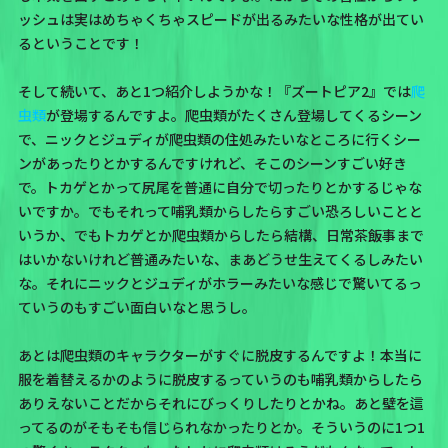
ッシュは実はめちゃくちゃスピードが出るみたいな性格が出てい
るということです！
そして続いて、あと1つ紹介しようかな！『ズートピア2』では
爬
虫類
が登場するんですよ。爬虫類がたくさん登場してくるシーン
で、ニックとジュディが爬虫類の住処みたいなところに行くシー
ンがあったりとかするんですけれど、そこのシーンすごい好き
で。トカゲとかって尻尾を普通に自分で切ったりとかするじゃな
いですか。でもそれって哺乳類からしたらすごい恐ろしいことと
いうか、でもトカゲとか爬虫類からしたら結構、日常茶飯事まで
はいかないけれど普通みたいな、まあどうせ生えてくるしみたい
な。それにニックとジュディがホラーみたいな感じで驚いてるっ
ていうのもすごい面白いなと思うし。
あとは爬虫類のキャラクターがすぐに脱皮するんですよ！本当に
服を着替えるかのように脱皮するっていうのも哺乳類からしたら
ありえないことだからそれにびっくりしたりとかね。あと壁を這
ってるのがそもそも信じられなかったりとか。そういうのに1つ1