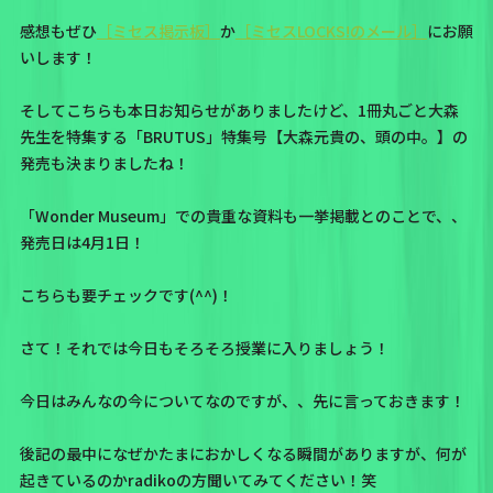
感想もぜひ
［ミセス掲示板］
か
［ミセスLOCKS!のメール］
にお願
いします！
そしてこちらも本日お知らせがありましたけど、1冊丸ごと大森
先生を特集する「BRUTUS」特集号【大森元貴の、頭の中。】の
発売も決まりましたね！
「Wonder Museum」での貴重な資料も一挙掲載とのことで、、
発売日は4月1日！
こちらも要チェックです(^^)！
さて！それでは今日もそろそろ授業に入りましょう！
今日はみんなの今についてなのですが、、先に言っておきます！
後記の最中になぜかたまにおかしくなる瞬間がありますが、何が
起きているのかradikoの方聞いてみてください！笑