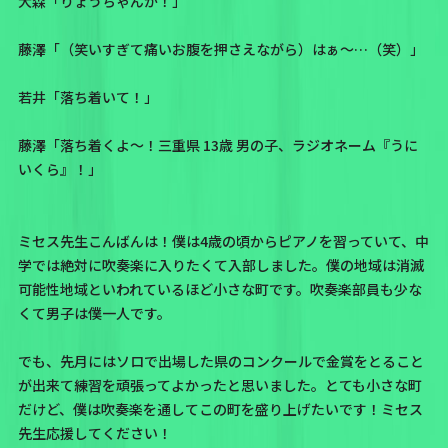
大森「りょうちゃんか！」
藤澤「（笑いすぎて痛いお腹を押さえながら）はぁ〜…（笑）」
若井「落ち着いて！」
藤澤「落ち着くよ〜！三重県 13歳 男の子、ラジオネーム『うに
いくら』！」
ミセス先生こんばんは！僕は4歳の頃からピアノを習っていて、中
学では絶対に吹奏楽に入りたくて入部しました。僕の地域は消滅
可能性地域といわれているほど小さな町です。吹奏楽部員も少な
くて男子は僕一人です。
でも、先月にはソロで出場した県のコンクールで金賞をとること
が出来て練習を頑張ってよかったと思いました。とても小さな町
だけど、僕は吹奏楽を通してこの町を盛り上げたいです！ミセス
先生応援してください！