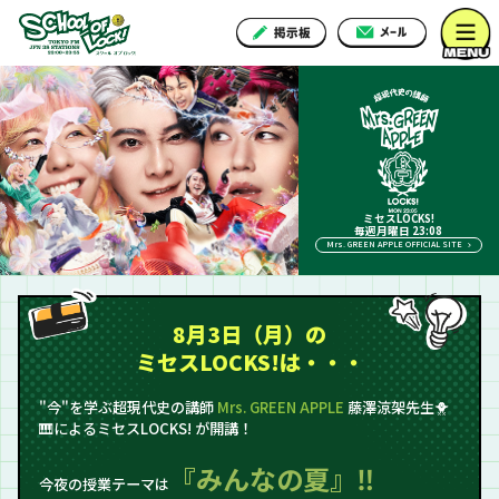
ミセスLOCKS!
毎週月曜日 23:08
Mrs. GREEN APPLE OFFICIAL SITE
8月3日（月）の
ミセスLOCKS!は・・・
"今"を学ぶ超現代史の講師
Mrs. GREEN APPLE
藤澤涼架先生🐥
🎹によるミセスLOCKS! が開講！
『みんなの夏』‼
今夜の授業テーマは