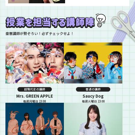
は…真夏の全国ツアー2026で、全
国をまわっている遥香先生宛に届
いた書き込みを紹介していきま
す！！ これから全国ツアーに参加
する生徒は、マストで聴いてくだ
さい…
豪華講師が勢ぞろい！必ずチェックせよ！
超現代史の講師
普通の講師
Mrs. GREEN APPLE
Saucy Dog
毎週月曜日 23:08
毎週火曜日 23:08