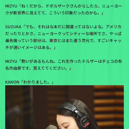
MIZYU「ね！だから、ドボルザークさんからしたら、ニューヨー
クが新世界に見えてて、こういう印象だったのかも。」
SUZUKA「でも、それはな未だに間違ってはないよな。アメリカ
だったりとかさ、ニューヨークってシティーな場所でさ、やっぱ
最先端っていう部分は、東京とはまた違う次元で、すごいキャッ
チが速いイメージはある。」
MIZYU「勢いがあるもんね。これを作ったドルザーはチェコの有
名作曲家です、覚えててください。」
KANON「わかりました。」