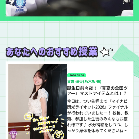
2026.08.06
賀喜 遥香(乃木坂46)
誕生日前々夜！『真夏の全国ツ
アー』マストアイテムとは！？
今日は、つい先程まで『マイナビ
閃光ライオット2026』ファイナル
が行われていましたー！ 校長、教
頭、参加した生徒のみんなもお疲
れ様です♪ 水分補給をしつつ、し
っかり身体を休めてくださいね。
さて！そんな今夜の乃木坂LOCKS!