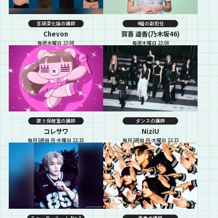
言語深化論の講師
4組の副担任
Chevon
賀喜 遥香(乃木坂46)
毎週水曜日 23:08
毎週木曜日 23:08
歌う保健室の講師
ダンスの講師
コレサワ
NiziU
毎月1週目 月-木曜日 22:15
毎月2週目 月-木曜日 22:15
チュータールーム No.3
青春の講師