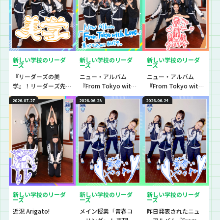
新しい学校のリーダ
新しい学校のリーダ
新しい学校のリーダ
ーズ
ーズ
ーズ
『リーダーズの美
ニュー・アルバム
ニュー・アルバム
学』！リーダーズ先
『From Tokyo with
『From Tokyo with
生が大切にしている
Love』全曲ラブレコ
Love』全曲ラブレコ
2026.07.27
2026.06.25
2026.06.24
美学をお話ししてい
メンド【後編】
メンド!!!!
きました
新しい学校のリーダ
新しい学校のリーダ
新しい学校のリーダ
ーズ
ーズ
ーズ
近況 Arigato!
メイン授業「青春コ
昨日発表されたニュ