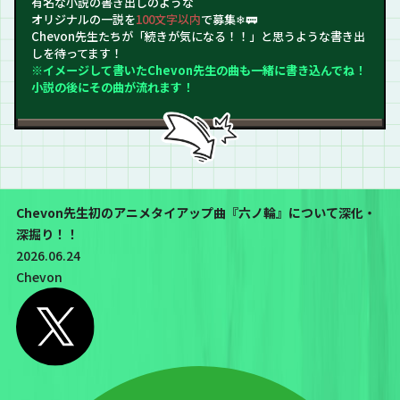
有名な小説の書き出しのような
オリジナルの一説を
100文字以内
で募集❄🚃
Chevon先生たちが「続きが気になる！！」と思うような書き出
しを待ってます！
※イメージして書いたChevon先生の曲も一緒に書き込んでね！
小説の後にその曲が流れます！
Chevon先生初のアニメタイアップ曲『六ノ輪』について深化・
深掘り！！
2026.06.24
Chevon