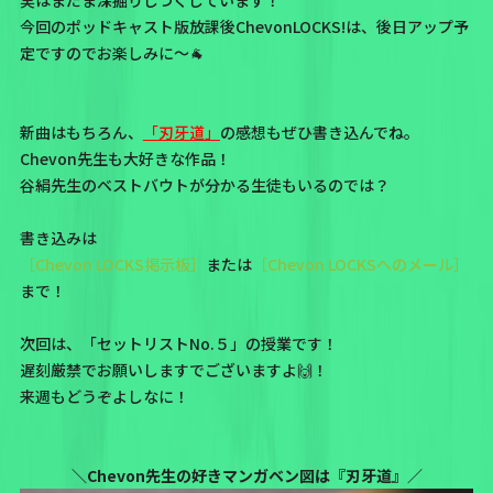
実はまだま深掘りしつくしています！
今回のポッドキャスト版放課後ChevonLOCKS!は、後日アップ予
定ですのでお楽しみに～🐐
新曲はもちろん、
「刃牙道」
の感想もぜひ書き込んでね。
Chevon先生も大好きな作品！
谷絹先生のベストバウトが分かる生徒もいるのでは？
書き込みは
［Chevon LOCKS掲示板］
または
［Chevon LOCKSへのメール］
まで！
次回は、「セットリストNo.５」の授業です！
遅刻厳禁でお願いしますでございますよ🙌！
来週もどうぞよしなに！
＼Chevon先生の好きマンガベン図は『刃牙道』／