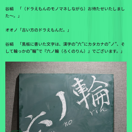
谷絹 「（ドラえもんのモノマネしながら）お待たせいたしまし
た～。」
オオノ「古い方のドラえもんだ。」
谷絹 「黒板に書いた文字は、漢字の”六”にカタカナの”ノ”、そ
して輪っかの”輪”で『六ノ輪（ろくのりん）』でございます。」