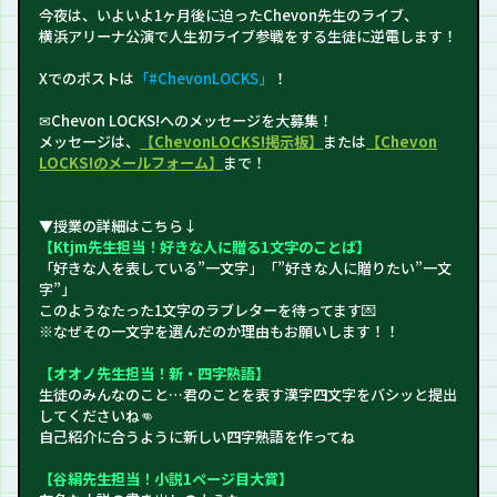
今夜は、いよいよ1ヶ月後に迫ったChevon先生のライブ、
横浜アリーナ公演で人生初ライブ参戦をする生徒に逆電します！
Xでのポストは
「#ChevonLOCKS」
！
✉Chevon LOCKS!へのメッセージを大募集！
メッセージは、
【ChevonLOCKS!掲示板】
または
【Chevon
LOCKS!のメールフォーム】
まで！
▼授業の詳細はこちら↓
【Ktjm先生担当！好きな人に贈る1文字のことば】
「好きな人を表している”一文字」「”好きな人に贈りたい”一文
字”」
このようなたった1文字のラブレターを待ってます💌
※なぜその一文字を選んだのか理由もお願いします！！
【オオノ先生担当！新・四字熟語】
生徒のみんなのこと…君のことを表す漢字四文字をバシッと提出
してくださいね👊
自己紹介に合うように新しい四字熟語を作ってね
【谷絹先生担当！小説1ページ目大賞】