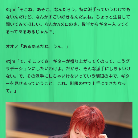
Ktjm「そこね、あそこ。なんだろう。特に派手っていうわけでも
ないんだけど、なんかすごい好きなんだよね。ちょっと注目して
聞いてみてほしい。なんかAメロのさ、後半からギター入ってく
るってあるあるじゃん？」
オオノ「あるあるだね。うん。」
Ktjm「で、そこってさ。ギターが盛り上がってくのって、こうグ
ラデーションにしたいわけよ。だから、そんな派手にしちゃいけ
ない。で、その派手にしちゃいけないっていう制限の中で、ギタ
ーを見せるっていうこと。これ、制限の中で上手にできたなっ
て。」