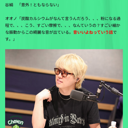
谷絹 「意外！ともならない」
オオノ「炭酸カルシウムがなんて言うんだろう、、、粉になる過
程で、、、こう、すごい摩擦で、、、なんていうの？すごい細か
な振動からこの綺麗な音が出ている。
音いいよねっていう話
で
す。」