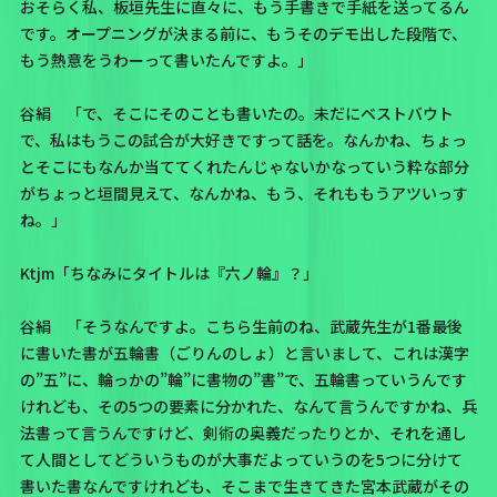
おそらく私、板垣先生に直々に、もう手書きで手紙を送ってるん
です。オープニングが決まる前に、もうそのデモ出した段階で、
もう熱意をうわーって書いたんですよ。」
谷絹 「で、そこにそのことも書いたの。未だにベストバウト
で、私はもうこの試合が大好きですって話を。なんかね、ちょっ
とそこにもなんか当ててくれたんじゃないかなっていう粋な部分
がちょっと垣間見えて、なんかね、もう、それももうアツいっす
ね。」
Ktjm「ちなみにタイトルは『六ノ輪』？」
谷絹 「そうなんですよ。こちら生前のね、武蔵先生が1番最後
に書いた書が五輪書（ごりんのしょ）と言いまして、これは漢字
の”五”に、輪っかの”輪”に書物の”書”で、五輪書っていうんです
けれども、その5つの要素に分かれた、なんて言うんですかね、兵
法書って言うんですけど、剣術の奥義だったりとか、それを通し
て人間としてどういうものが大事だよっていうのを5つに分けて
書いた書なんですけれども、そこまで生きてきた宮本武蔵がその