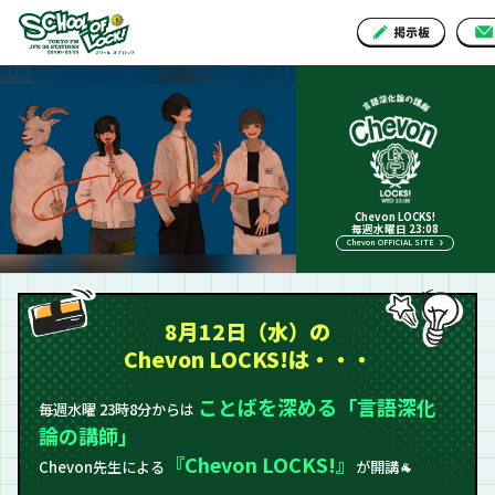
Chevon LOCKS!
毎週水曜日 23:08
Chevon OFFICIAL SITE
8月12日（水）の
Chevon LOCKS!は・・・
ことばを深める「言語深化
毎週水曜 23時8分からは
論の講師」
『Chevon LOCKS!』
Chevon先生による
が開講🐐