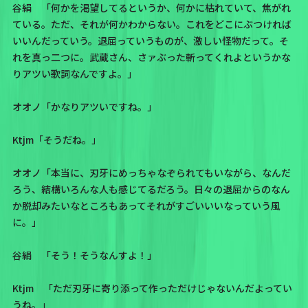
谷絹 「何かを渇望してるというか、何かに枯れていて、焦がれ
ている。ただ、それが何かわからない。これをどこにぶつければ
いいんだっていう。退屈っていうものが、激しい怪物だって。そ
れを真っ二つに。武蔵さん、さァぶった斬ってくれよというかな
りアツい歌詞なんですよ。」
オオノ「かなりアツいですね。」
Ktjm「そうだね。」
オオノ「本当に、刃牙にめっちゃなぞられてもいながら、なんだ
ろう、結構いろんな人も感じてるだろう。日々の退屈からのなん
か脱却みたいなところもあってそれがすごいいいなっていう風
に。」
谷絹 「そう！そうなんすよ！」
Ktjm 「ただ刃牙に寄り添って作っただけじゃないんだよってい
うね。」