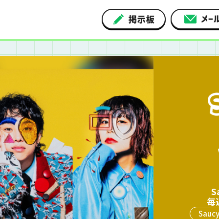
S
毎
Saucy