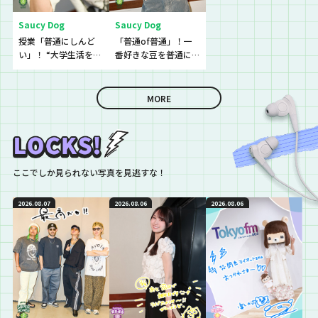
Saucy Dog
Saucy Dog
授業「普通にしんど
「普通of普通」！一
い」！ “大学生活を頑
番好きな豆を普通に
張れなくてしんどい
教えて！
という”という生徒に
逆電
MORE
ここでしか見られない写真を見逃すな！
2026.08.07
2026.08.06
2026.08.06