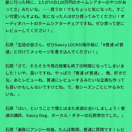
屋に行った時に、2人がけの120万円のホームシアターのやつがあ
ってさ」みたいな。……買うか！でもちょっと気になった、すご
い可愛いんすよね。気になった人はぜひ買ってみてください！オ
ーディオハートのホームシアターチェアですね。ぜひ買って逆に
レビューしてください！」
石原「生徒の皆さん、ぜひSaucy LOCKS!掲示板に「#普通 of 普
通」と付けてメッセージを書き込んでください！」
石原「さて、そろそろ今夜の授業も終了の時間になってしまいま
した！いや、良いですね。やっぱり『普通 of 普通』、俺、好きだ
な。あとレビューね、普通にレビューするみたいな企画も作って
も良いかもしんないですけどね。で、毎シーズンごとにやるみた
いな。」
石原「はい、ということで僕とはまた来週お会いしましょう！普
通の講師、Saucy Dog、ボーカル・ギターの石原慎也でした。」
石原「最後にアンジー校長、たんぼ教頭、普通に質問です！レビ