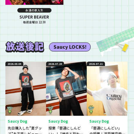
永遠の新入生
SUPER BEAVER
毎週金曜日 22:30
Saucy LOCKS!
2026.08.04
2026.07.28
2026.07.21
Saucy Dog
Saucy Dog
Saucy Dog
先日購入した”夏グッ
授業「普通にしんど
「普通にしんどい」
ズ”を正直レビューし
い」！ “彼氏と別れる
の授業！遠距離恋愛