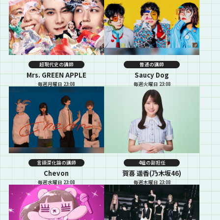
超現代史の講師
普通の講師
Mrs. GREEN APPLE
Saucy Dog
毎週月曜日 23:08
毎週火曜日 23:08
言語深化論の講師
4組の副担任
Chevon
賀喜 遥香(乃木坂46)
毎週水曜日 23:08
毎週木曜日 23:08