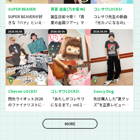
SUPER BEAVER
賀喜 遥香(乃木坂46)
コレサワLOCKS!
SUPER BEAVERが好
誕生日前々夜！『真
コレサワ先生の新曲
きな『バナ』といえ
夏の全国ツアー』マ
『元カノになるの』
ば〜？『恋バナ』だ
ストアイテムと
初解禁！！！！！
2026.08.05
2026.08.05
2026.08.04
ぁぁぁ！！！今回は
は！？
生徒と、恋バナ逆
電！！！！
Chevon LOCKS!
コレサワLOCKS!
Saucy Dog
閃光ライオット2026
「あたしがコレサワ
先日購入した”夏グッ
のファイナリストに
になるまで」vol.2 開
ズ”を正直レビューし
思わず「なんであん
催！！
ていきました！
な上手いの？！」さ
らに今夜は『セット
MORE
リストNo.5』の授
業！