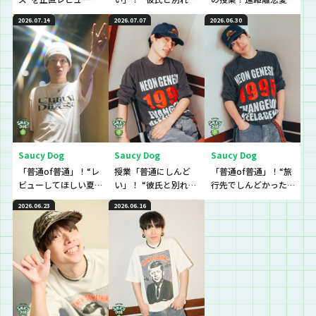
ていきました！
か悩んでいてしんど
でモヤモヤしていて、
2026.07.14
2026.07.07
2026.06.30
い”という生徒に逆電
しんどい…という生徒
のに逆電
Saucy Dog
Saucy Dog
Saucy Dog
「普通of普通」！“レ
授業「普通にしんど
「普通of普通」！“旅
ビューしてほしい夏
い」！ “彼氏と別れる
行先でしんどかった
グッズ”を普通に教え
か悩んでいてしんど
こと”の普通を教え
2026.06.23
2026.06.16
て！
い”という生徒に逆電
て！