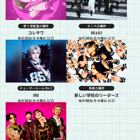
歌う保健室の講師
ダンスの講師
コレサワ
NiziU
毎月1週目 月-木曜日 22:15
毎月2週目 月-木曜日 22:15
チュータールーム No.3
青春の講師
INI
新しい学校のリーダーズ
毎月3週目 月-木曜日 22:15
毎月4週目 月-木曜日 22:15