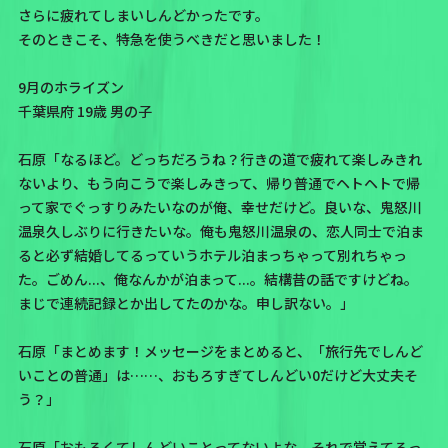
さらに疲れてしまいしんどかったです。
そのときこそ、特急を使うべきだと思いました！
9月のホライズン
千葉県府 19歳 男の子
石原「なるほど。どっちだろうね？行きの道で疲れて楽しみきれ
ないより、もう向こうで楽しみきって、帰り普通でヘトヘトで帰
って家でぐっすりみたいなのが俺、幸せだけど。良いな、鬼怒川
温泉久しぶりに行きたいな。俺も鬼怒川温泉の、恋人同士で泊ま
ると必ず結婚してるっていうホテル泊まっちゃって別れちゃっ
た。ごめん...、俺なんかが泊まって...。結構昔の話ですけどね。
まじで連続記録とか出してたのかな。申し訳ない。」
石原「まとめます！メッセージをまとめると、「旅行先でしんど
いことの普通」は……、おもろすぎてしんどい0だけど大丈夫そ
う？」
石原「おもろくてしんどいことってないよな。それで覚えてるっ