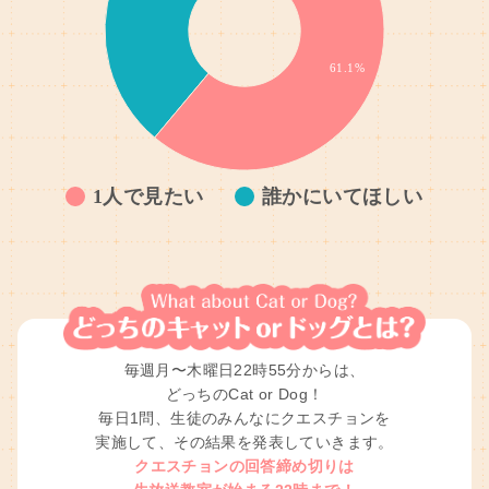
7.1%
61.1%
64.3%
72.7%
12歳…
12歳…
1人で見たい
13～…
13～…
誰かにいてほしい
16～…
16～…
19～…
1/2
毎週月〜木曜日22時55分からは、
どっちのCat or Dog！
毎日1問、生徒のみんなにクエスチョンを
実施して、その結果を発表していきます。
クエスチョンの回答締め切りは