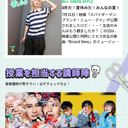
Mrs. GREEN APPLE
8月だ！夏休みだ！みんなの夏！
7月31日！映画『スパイダーマン:
ブランド・ニュー・デイ』が公開
されましたけど・・・！生徒のみ
んはもう観ましたか？ この日は、
映画公開と同時にミセス先生の新
曲『Brand New』のミュージック
ビデオも公開されましたけ
ど、、！何といっても迫力がすご
い！！ 映画の中で聴けるのは新曲
だけだけど、このMVを映画館の巨
大スクリーンで観られたら、、！
と考えるといつか観てみたい気持
ちがある職員です…
豪華講師が勢ぞろい！必ずチェックせよ！