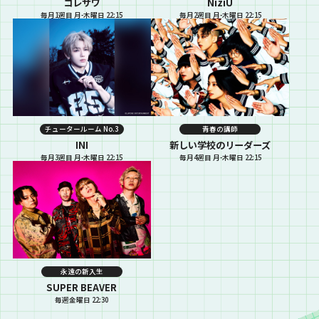
コレサワ
NiziU
毎月1週目 月-木曜日 22:15
毎月2週目 月-木曜日 22:15
チュータールーム No.3
青春の講師
INI
新しい学校のリーダーズ
毎月3週目 月-木曜日 22:15
毎月4週目 月-木曜日 22:15
永遠の新入生
SUPER BEAVER
毎週金曜日 22:30