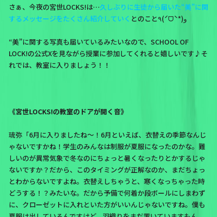
さぁ、今夜の宮世LOCKS!は…
久しぶりに生徒から届いた“美”に関
するメッセージをたくさん紹介していく
とのこと٩(ˊᗜˋ*)و
“美”に関する写真も届いているみたいなので、SCHOOL OF
LOCK!の公式Xを見ながら授業に参加してくれると嬉しいです♪そ
れでは、教室に入りましょう！！
《宮世LOCKS!の教室のドアが開く音》
琉弥「6月に入りましたね〜！6月といえば、衣替えの季節なんじ
ゃないですかね！学生のみんなは制服が夏服になったのかな。難
しいのが異常気象で冬なのにちょっと暑くなったりとかするじゃ
ないですか？だから、このタイミングが正解なのか、まだちょっ
とわからないですよね。衣替えしちゃうと、寒くなっちゃった時
どうする！？みたいな。だから予備で何着か段ボールにしまわず
に、クローゼットに入れといた方がいいんじゃないですね。僕も
夏服は出しているんですけど、羽織りをまだ置いていますもん。