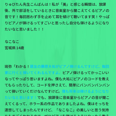
りゅびたん先生こんばんは！私が「美」と感じる瞬間は、放課
後、外で部活をしているときに音楽室から聞こえてくるピアノの
音です！毎回思わず手を止めて耳を傾けて聴いてます笑！やっぱ
りピアノが弾けるってすごいと思ったし自分も弾けるようになり
たいなと思いました！！
なこなこ
宮城県 14歳
琉弥「わかる！
親友の藤原大祐がピアノ弾けるんですけど、毎回
家に行くと弾いてくれるんですよ。
ピアノ弾けるってかっこいい
なってやっぱり思いますよね。僕も大祐にピアノのコードを教え
てもらったりして、コードを押さえて、簡単にバンバンバンバン
って弾いていくだけなんですけど。
僕も将来は弾けるようになり
たいなと思います！
でも、放課後に音楽室からピアノの音が聞こ
えてくるって、ホラー系の作品でありましたよね。僕はそっちを
連想してしまったんですけど、「なこなこ」の美しいと思う気持
ちもすごくわかるので、ぜひピアノを弾けるようになったら教え