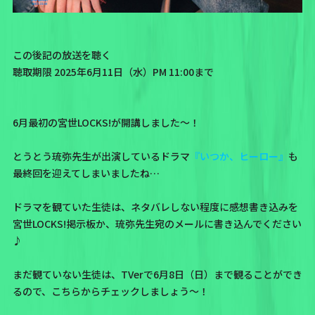
この後記の放送を聴く
聴取期限 2025年6月11日（水）PM 11:00まで
6月最初の宮世LOCKS!が開講しました〜！
とうとう琉弥先生が出演しているドラマ
『いつか、ヒーロー』
も
最終回を迎えてしまいましたね…
ドラマを観ていた生徒は、ネタバレしない程度に感想書き込みを
宮世LOCKS!掲示板
か、
琉弥先生宛のメール
に書き込んでください
♪
まだ観ていない生徒は、TVerで6月8日（日）まで観ることができ
るので、
こちら
からチェックしましょう〜！