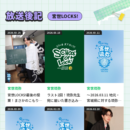
宮世LOCKS!
2026.03.25
2026.03.18
2026.03.11
宮世琉弥
宮世琉弥
宮世琉弥
宮世LOCKS!最後の授
ラスト2回！琉弥先生
～2026.03.11 地元・
業！まさかのこもり
宛に届いた書き込み
宮城県に対する琉弥
校長乱入！！
を紹介♪
先生の想い～
2026.03.04
2026.02.25
2026.02.18