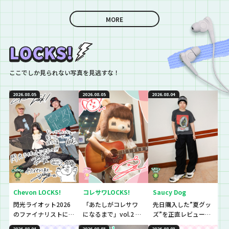
MORE
ここでしか見られない写真を見逃すな！
2026.08.05
2026.08.05
2026.08.04
Chevon LOCKS!
コレサワLOCKS!
Saucy Dog
閃光ライオット2026
「あたしがコレサワ
先日購入した”夏グッ
のファイナリストに
になるまで」vol.2 開
ズ”を正直レビューし
思わず「なんであん
催！！
ていきました！
2026.08.04
2026.08.03
2026.08.03