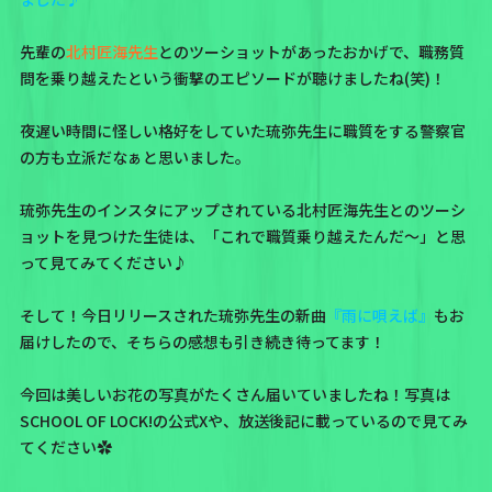
先輩の
北村匠海先生
とのツーショットがあったおかげで、職務質
問を乗り越えたという衝撃のエピソードが聴けましたね(笑)！
夜遅い時間に怪しい格好をしていた琉弥先生に職質をする警察官
の方も立派だなぁと思いました。
琉弥先生のインスタにアップされている北村匠海先生とのツーシ
ョットを見つけた生徒は、「これで職質乗り越えたんだ〜」と思
って見てみてください♪
そして！今日リリースされた琉弥先生の新曲
『雨に唄えば』
もお
届けしたので、そちらの感想も引き続き待ってます！
今回は美しいお花の写真がたくさん届いていましたね！写真は
SCHOOL OF LOCK!の公式X
や、放送後記に載っているので見てみ
てください✿