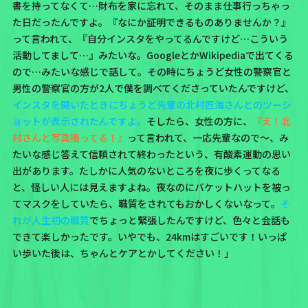
書を持ってなくて…財布を家に忘れて、そのまま仕事行っちゃっ
た日だったんですよ。『なにか証明できるものありませんか？』
って言われて、『自分インスタをやってるんですけど…こういう
活動してまして…』みたいな。GoogleとかWikipediaで出てくる
ので…みたいな感じで話して。その時にちょうど女性の警察官と
男性の警察官の方が2人で僕を調べてくださっていたんですけど、
インスタを開いたときにちょうど先輩の北村匠海さんとのツーシ
ョットが表示されたんですよ。
そしたら、女性の方に、
『え！北
村さんと写真撮ってる！』
って言われて、一応先輩なので〜、み
たいな感じ答えて信頼されて終わったという、有酸素運動の思い
出があります。たしかに人気のないところを夜に歩くってなる
と、怪しい人には見えますよね。夜なのにバケットハットを被っ
てマスクをしていたら、職質をされてもおかしくないなって。
そ
れが人生初の職質
でちょっと緊張したんですけど、色々と会話も
できて楽しかったです。いやでも、24kmはすごいです！いっぱ
い歩いた後は、ちゃんとケアとかしてください！」