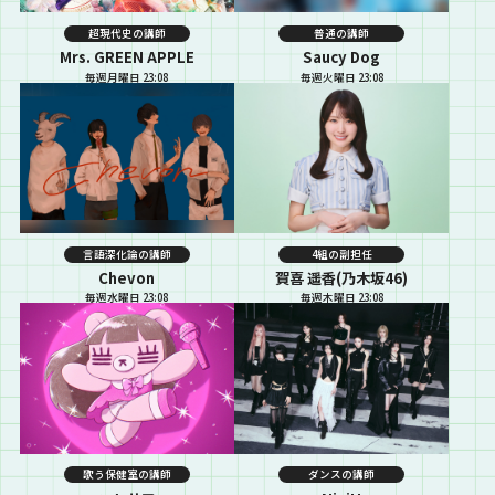
超現代史の講師
普通の講師
Mrs. GREEN APPLE
Saucy Dog
毎週月曜日 23:08
毎週火曜日 23:08
言語深化論の講師
4組の副担任
Chevon
賀喜 遥香(乃木坂46)
毎週水曜日 23:08
毎週木曜日 23:08
歌う保健室の講師
ダンスの講師