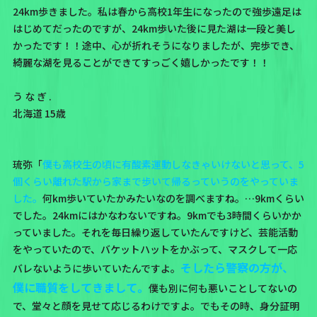
24km歩きました。私は春から高校1年生になったので強歩遠足は
はじめてだったのですが、24km歩いた後に見た湖は一段と美し
かったです！！途中、心が折れそうになりましたが、完歩でき、
綺麗な湖を見ることができてすっごく嬉しかったです！！
う な ぎ .
北海道 15歳
琉弥「
僕も高校生の頃に有酸素運動しなきゃいけないと思って、5
個くらい離れた駅から家まで歩いて帰るっていうのをやっていま
した。
何km歩いていたかみたいなのを調べますね。…9kmくらい
でした。24kmにはかなわないですね。9kmでも3時間くらいかか
っていました。それを毎日繰り返していたんですけど、芸能活動
をやっていたので、バケットハットをかぶって、マスクして一応
そしたら警察の方が、
バレないように歩いていたんですよ。
僕に職質をしてきまして。
僕も別に何も悪いことしてないの
で、堂々と顔を見せて応じるわけですよ。でもその時、身分証明