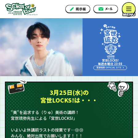
宮世LOCKS!
毎週水曜日 23:08
宮世琉弥 OFFICIAL SITE
3月25日(水)の
宮世LOCKS!は・・・
”美”を追求する（りゅ）美術の講師！
宮世琉弥先生による「宮世LOCKS!」
いよいよ休講前ラストの授業です…😢😢
みんな、絶対出席でお願いします！！！