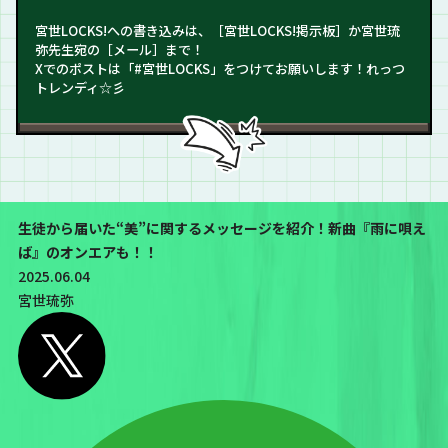
宮世LOCKS!への書き込みは、［宮世LOCKS!掲示板］か宮世琉
弥先生宛の［メール］まで！
Xでのポストは「#宮世LOCKS」をつけてお願いします！れっつ
トレンディ☆彡
生徒から届いた“美”に関するメッセージを紹介！新曲『雨に唄え
ば』のオンエアも！！
2025.06.04
宮世琉弥