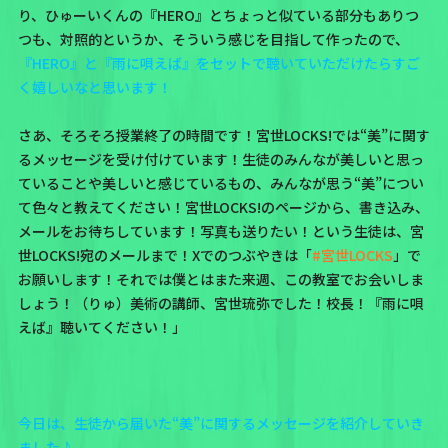
り、ひゅーいくんの『HERO』とちょっと似ている部分もありつ
つも、対照的というか、そういう感じを目指して作ったので、
『HERO』と『雨に唄えば』をセットで聴いていただけたらすご
く嬉しいなと思います！
さあ、そろそろ授業終了の時間です！宮世LOCKS!では“美”に関す
るメッセージを受け付けています！生徒のみんなが美しいと思っ
ていることや美しいと感じているもの、みんなが思う“美”につい
て色々と教えてください！宮世LOCKS!のページから、書き込み、
メールをお待ちしています！写真も送りたい！という生徒は、
宮
世LOCKS!宛のメール
まで！Xでのつぶやきは「
#宮世LOCKS
」で
お願いします！それでは僕とはまた来週、この教室でお会いしま
しょう！（りゅ）美術の講師、宮世琉弥でした！校長！『雨に唄
えば』聴いてください！」
今日は、生徒から届いた“美”に関するメッセージを紹介していき
ました♪