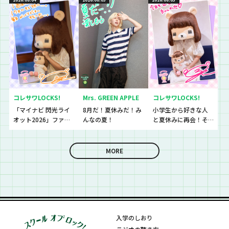
な上手いの？！」さ
らに今夜は『セット
リストNo.5』の授
業！
コレサワLOCKS!
Mrs. GREEN APPLE
コレサワLOCKS!
「マイナビ 閃光ライ
8月だ！夏休みだ！み
小学生から好きな人
オット2026」ファイ
んなの夏！
と夏休みに再会！そ
ナリストたちの音源
して、最後に嬉しいお
を聴いていきます！
知らせも！
MORE
入学のしおり