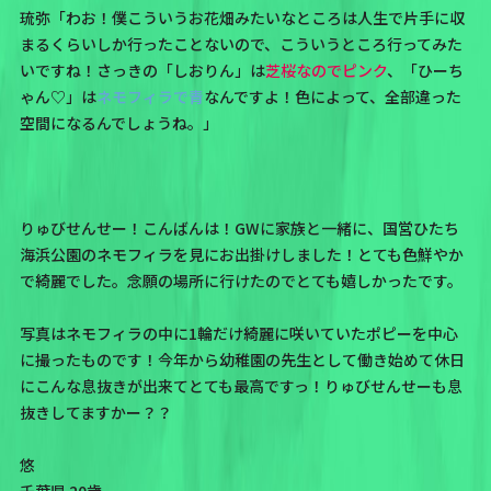
琉弥「わお！僕こういうお花畑みたいなところは人生で片手に収
まるくらいしか行ったことないので、こういうところ行ってみた
いですね！さっきの「しおりん」は
芝桜なのでピンク
、「ひーち
ゃん♡」は
ネモフィラで青
なんですよ！色によって、全部違った
空間になるんでしょうね。」
りゅびせんせー！こんばんは！GWに家族と一緒に、国営ひたち
海浜公園のネモフィラを見にお出掛けしました！とても色鮮やか
で綺麗でした。念願の場所に行けたのでとても嬉しかったです。
写真はネモフィラの中に1輪だけ綺麗に咲いていたポピーを中心
に撮ったものです！今年から幼稚園の先生として働き始めて休日
にこんな息抜きが出来てとても最高ですっ！りゅびせんせーも息
抜きしてますかー？？
悠