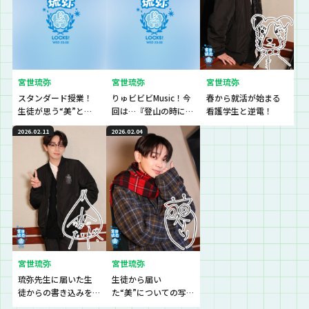
宮世琉弥
宮世琉弥
宮世琉弥
スタンダード授業！
りゅビビビMusic！今
春から就活が始まる
生徒が思う“美”と
回は…『登山の時に聴
看護学生と逆電！
は？そして、最後に大
きたい曲』♪
2026.02.11
2026.02.04
切なお知らせも。
宮世琉弥
宮世琉弥
琉弥先生に届いた生
生徒から届い
徒からの書き込みを
た“美”についての写
紹介♪
真を紹介♪